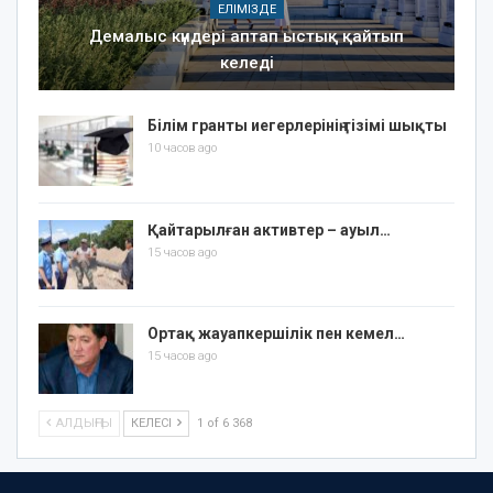
ЕЛІМІЗДЕ
Демалыс күндері аптап ыстық қайтып
келеді
Білім гранты иегерлерінің тізімі шықты
10 часов ago
Қайтарылған активтер – ауыл…
15 часов ago
Ортақ жауапкершілік пен кемел…
15 часов ago
АЛДЫҢҒЫ
КЕЛЕСІ
1 of 6 368