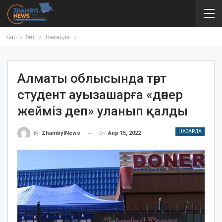
Басты бет
Назарда
Алматы облысында төрт
студент ауызашарға «дөнер
жейміз деп» уланып қалды
НАЗАРДА
On
Апр 15, 2022
By
ZhambylNews