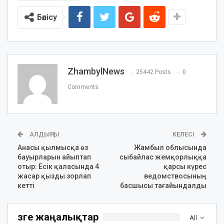
Бөлісу
ZhambylNews
25442 Posts
0
Comments
АЛДЫҢҒЫ
КЕЛЕСІ
Анасы қылмысқа өз
Жамбыл облысында
бауырларын айыптап
сыбайлас жемқорлыққа
отыр: Есік қаласында 4
қарсы күрес
жасар қызды зорлап
ведомствосының
кетті
басшысы тағайындалды
Өзге жаңалықтар
All