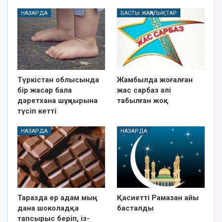
НАЗАРДА
БАСТЫ ЖАҢАЛЫҚТАР
Түркістан облысында
Жамбылда жоғалған
бір жасар бала
жас сарбаз әлі
дәретхана шұңқырына
табылған жоқ
түсіп кетті
НАЗАРДА
НАЗАРДА
Таразда ер адам мың
Қасиетті Рамазан айы
дана шоколадқа
басталды
тапсырыс беріп, із-