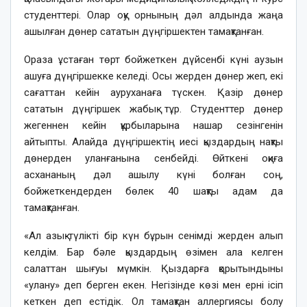
студенттері. Олар оқу орнының дәл алдында жаңа
ашылған дөнер сататын дүңгіршектен тамақтанған.
Ораза ұстаған төрт бойжеткен дүйсенбі күні аузын
ашуға дүңгіршекке келеді. Осы жерден дөнер жеп, екі
сағаттан кейін ауруханаға түскен. Қазір дөнер
сататын дүңгіршек жабық тұр. Студенттер дөнер
жегеннен кейін құрбыларына нашар сезінгенін
айтыпты. Алайда дүңгіршектің иесі қыздардың нақты
дөнерден уланғанына сенбейді. Өйткені оқиға
асхананың дәл ашылу күні болған соң,
бойжеткендерден бөлек 40 шақты адам да
тамақтанған.
«Ал азық-түлікті бір күн бұрын сенімді жерден алып
келдім. Бар бәле қыздардың өзімен ала келген
салаттан шығуы мүмкін. Қыздарға қорытындыны
«улану» деп берген екен. Негізінде көзі мен ерні ісіп
кеткен деп естідік. Ол тамақтан аллергиясы болу