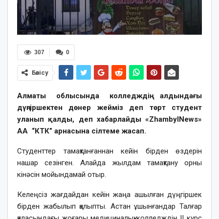
307
0
Бөлісу
Алматы облысында колледждің алдындағы
дүңгіршектен дөнер жейміз деп төрт студент
уланып қалды, деп хабарлайды «ZhambylNews»
АА “КТК” арнасына сілтеме жасап.
Студенттер тамақтанғаннан кейін бірден өздерін
нашар сезінген. Алайда жылдам тамақтану орны
кінәсін мойындамай отыр.
Келеңсіз жағдайдан кейін жаңа ашылған дүңгіршек
бірден жабылып қалыпты. Астан ұшынғандар Талғар
қаласындағы жоғары медициналық колледждің II курс