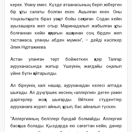
керек. Улану емес. Күзде атаанасының беріп жіберген
бір құты салаты болған екен. Ашылған екен. Оны
тоңазытқышта біраз уақыт бойы сақтаған. Содан кейін
ауызашарға жеп отыр. Маринадалып жабылған құты
болғаннан кейін қақпағын ашқаннан соң бірден жеп
тастамаса, улануы әбден мүмкін”, – дейді кәсіпкер
Әлия Нұртажиева.
Астан уланған төрт бойжеткен қазір Талғар
ауруханасында жатыр. Үшеуінің жағдайы оңалып
үйіне бүгін қайтарылды.
Ал біреуінің халі нашар, ауруханадан келесі аптада
шығады. Ал дүңгіршек иесінің «аллергия» деген уәжін
дәрігерлер жоққа шығарды. Өйткені студенттер
ауруханаға жүрегі айнып, құсып, бас айналып түскен.
“Аллергияның белгілері бұндай болмайды. Аллергия
басқаша болады. Қыздарда екі сағаттан кейін, дөнер