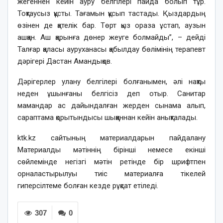
жегеннен кейін ауру белгілері пайда болып тұр.
Тоқтаусыз құсты. Тағамын құсып тастады. Қыздардың
өзінен де қателік бар. Төрт қыз ораза ұстап, аузын
ашқан. Аш қарынға дөнер жеуге болмайды”, – дейді
Талғар қаласы ауруханасы қабылдау бөлімінің терапевт
дәрігері Дастан Амандықов.
Дәрігерлер улану белгілері болғанымен, әлі нақты
неден ұшынғаны белгісіз деп отыр. Санитар
мамандар ас дайындалған жерден сынама алып,
сараптама қорытындысы шыққаннан кейін анықталады.
ktk.kz сайтының материалдарын пайдалану
Материалды мәтіннің бірінші немесе екінші
сөйлемінде негізгі мәтін ретінде бір шрифтпен
орналастырылуы тиіс материалға тікелей
гиперсілтеме болған кезде рұқсат етіледі.
307
0