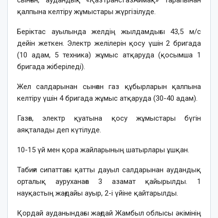
қалпына келтіру жұмыстары жүргізілуде.
Беріктас ауылында желдің жылдамдығы 43,5 м/с
дейін жеткен. Электр желілерін қосу үшін 2 бригада
(10 адам, 5 техника) жұмыс атқаруда (қосымша 1
бригада жіберіледі).
Жел салдарынан сынған газ құбырларын қалпына
келтіру үшін 4 бригада жұмыс атқаруда (30-40 адам).
Газға, электр қуатына қосу жұмыстары бүгін
аяқталады деп күтілуде.
10-15 үй мен қора жайларының шатырлары ұшқан.
Табиғи сипаттағы қатты дауыл салдарынан аудандық
орталық ауруханаға 3 азамат қайырылды. 1
науқастың жағдайы ауыр, 2-і үйіне қайтарылды.
Қордай ауданындағы жағдай Жамбыл облысы әкімінің