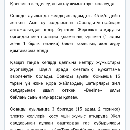
Қосымша зерделеу, анықтау жұмыстары жалғасуда.
Соғанды ауылында желдің жылдамдығы 45 м/с дейін
жеткен. Ағын су салдарынан «Соғанды-Бетқайнар»
автожолындағы көпір бүлінген. Жергілікті атқарушы
органдар мен полиция қызметінің күшімен (1 адам
және 1 бірлік техника) бекет қойылып, жол жүру
қамтамасыз етілді.
Қазіргі таңда көпірді қалпына келтіру жұмыстары
жүргізілуде. Шұғыл арада сметалық құжаттама
әзірленетін болады. Соғанды ауылы бойынша 15
тұрғын үй және қора жайлардың шатырлары жел
салдарынан ұшып кеткен. «Beeline» ұялы
байланысының мұнарасы құлаған.
Соғанды ауылында 3 бригада (15 адам, 2 техника)
электр желілерін қосу үшін жұмыс атқаруда. Жел
салдарынан құлаған ағаштардан газ құбырылары
сынған, аудандық «ҚазТрансГазАймақ» тарапынан