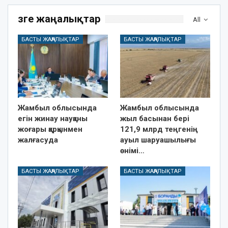
Өзге жаңалықтар
All
БАСТЫ ЖАҢАЛЫҚТАР
БАСТЫ ЖАҢАЛЫҚТАР
Жамбыл облысында
Жамбыл облысында
егін жинау науқаны
жыл басынан бері
жоғары қарқынмен
121,9 млрд теңгенің
жалғасуда
ауыл шаруашылығы
өнімі…
БАСТЫ ЖАҢАЛЫҚТАР
БАСТЫ ЖАҢАЛЫҚТАР