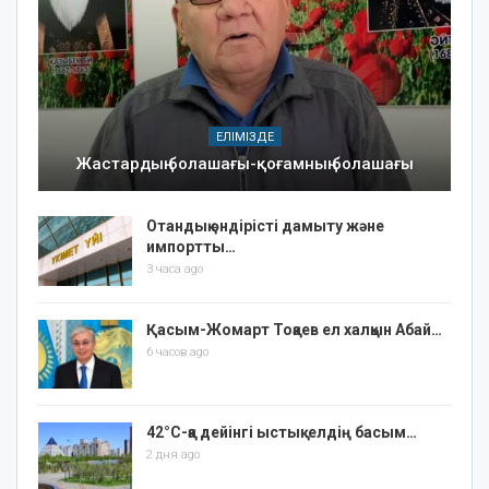
ЕЛІМІЗДЕ
Жастардың болашағы-қоғамның болашағы
Отандық өндірісті дамыту және
импортты…
3 часа ago
Қасым-Жомарт Тоқаев ел халқын Абай…
6 часов ago
42°C-қа дейінгі ыстық: елдің басым…
2 дня ago