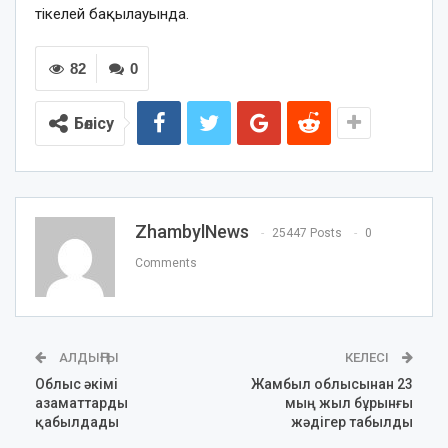
тікелей бақылауында.
82
0
Бөлісу
ZhambylNews
25447 Posts
0
Comments
АЛДЫҢҒЫ
КЕЛЕСІ
Облыс әкімі
Жамбыл облысынан 23
азаматтарды
мың жыл бұрынғы
қабылдады
жәдігер табылды