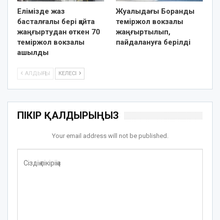
Елімізде жаз
Жуалыдағы Боранды
басталғалы бері қайта
теміржол вокзалы
жаңғыртудан өткен 70
жаңғыртылып,
теміржол вокзалы
пайдалануға берілді
ашылды
АЛДЫҢҒЫ
КЕЛЕСІ
ПІКІР ҚАЛДЫРЫҢЫЗ
Your email address will not be published.