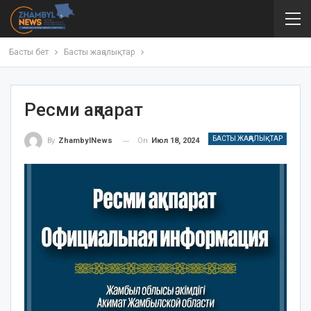
Басты бет
Басты жаңалықтар
Ресми ақпарат
БАСТЫ ЖАҢАЛЫҚТАР
On
Июл 18, 2024
By
ZhambylNews