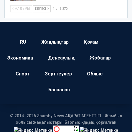
АЛДЫҢҒЫ
КЕЛЕСІ
1 of 6 370
RU
Жаңалықтар
Қоғам
Экономика
Денсаулық
Жобалар
Спорт
Зерттеулер
Облыс
Баспасөз
© 2014 -2026 ZhambylNews АҚПАРАТ АГЕНТТІГІ - Жамбыл
облысы жаңалықтары. Барлық құқық қорғалған