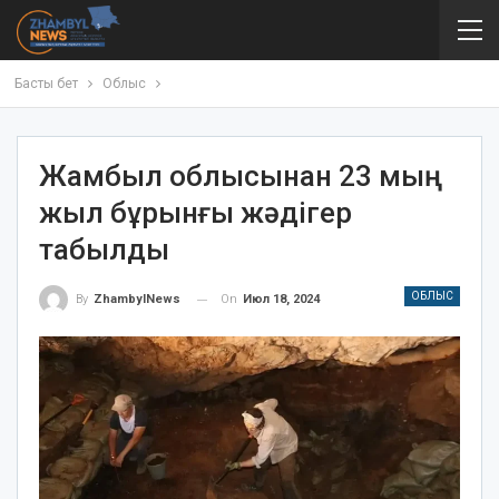
Басты бет
Облыс
Жамбыл облысынан 23 мың
жыл бұрынғы жәдігер
табылды
ОБЛЫС
On
Июл 18, 2024
By
ZhambylNews