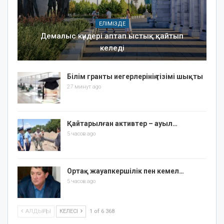
ЕЛІМІЗДЕ
Демалыс күндері аптап ыстық қайтып
келеді
Білім гранты иегерлерінің тізімі шықты
27 минут ago
Қайтарылған активтер – ауыл…
5 часов ago
Ортақ жауапкершілік пен кемел…
5 часов ago
АЛДЫҢҒЫ
КЕЛЕСІ
1 of 6 368