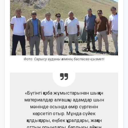
Фото: Сарысу ауданы әкімінің баспасөз қызметі
«Бүгінгі қазба жұмыстарынан шыққан
материалдар алғашқы адамдар шын
мәнінде осында өмір сүргенін
көрсетіп отыр. Мұнда сүйек
қалдықтары, еңбек құралдары, жаққан
оттың орындары, барлығы айқын