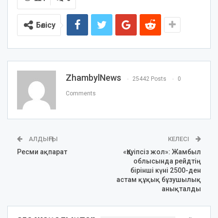
Бөлісу
ZhambylNews
25442 Posts
0
Comments
АЛДЫҢҒЫ
КЕЛЕСІ
Ресми ақпарат
«Қауіпсіз жол»: Жамбыл
облысында рейдтің
бірінші күні 2500-ден
астам құқық бұзушылық
анықталды