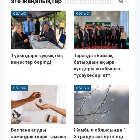
Өзге жаңалықтар
All
ОБЛЫС
ОБЛЫС
Тұрғындарға құқықтық
Таразда «Байзақ
кеңестер берілді
батырдың ақырғы
күндері» кітабының
тұсаукесері өтті
ОБЛЫС
ОБЛЫС
Баспана алуды
Жамбыл облысында 1-
армандағандарға тамаша
3 градус аяз күтіледі