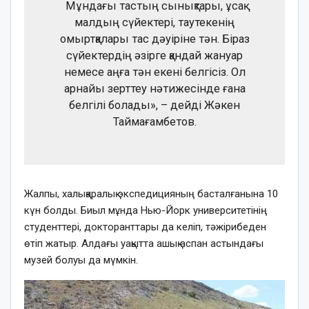
Мұндағы тастың сынықтары, ұсақ
малдың сүйектері, таутекенің
омыртқалары тас дәуіріне тән. Біраз
сүйектердің әзірге қандай жануар
немесе аңға тән екені белгісіз. Ол
арнайы зерттеу нәтижесінде ғана
белгілі болады», – дейді Жәкен
Таймағамбетов.
Жалпы, халықаралық экспедицияның басталғанына 10
күн болды. Биыл мұнда Нью-Йорк университетінің
студенттері, докторанттары да келіп, тәжірибеден
өтіп жатыр. Алдағы уақытта ашық аспан астындағы
музей болуы да мүмкін.