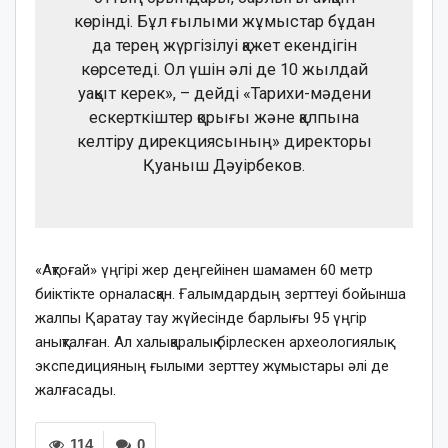
көрінді. Бұл ғылыми жұмыстар бұдан
да терең жүргізілуі қажет екендігін
көрсетеді. Ол үшін әлі де 10 жылдай
уақыт керек», – дейді «Тарихи-мәдени
ескерткіштер қорығы және қалпына
келтіру дирекциясының» директоры
Қуаныш Дәуірбеков.
«Ақтоғай» үңгірі жер деңгейінен шамамен 60 метр
биіктікте орналасқан. Ғалымдардың зерттеуі бойынша
жалпы Қаратау тау жүйесінде барлығы 95 үңгір
анықталған. Ал халықаралық бірлескен археологиялық
экспедицияның ғылыми зерттеу жұмыстары әлі де
жалғасады.
114
0