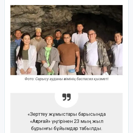
Фото: Сарысу ауданы әкімінің баспасөз қызметі
«Зерттеу жұмыстары барысында
«Ақтоғай» үңгірінен 23 мың жыл
бұрынғы бұйымдар табылды.