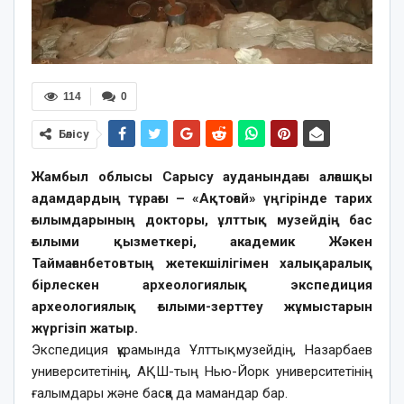
114
0
Бөлісу
Жамбыл облысы Сарысу ауданындағы алғашқы
адамдардың тұрағы – «Ақтоғай» үңгірінде тарих
ғылымдарының докторы, ұлттық музейдің бас
ғылыми қызметкері, академик Жәкен
Таймағанбетовтың жетекшілігімен халықаралық
бірлескен археологиялық экспедиция
археологиялық ғылыми-зерттеу жұмыстарын
жүргізіп жатыр.
Экспедиция құрамында Ұлттық музейдің, Назарбаев
университетінің, АҚШ-тың Нью-Йорк университетінің
ғалымдары және басқа да мамандар бар.