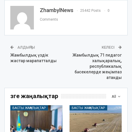
ZhambylNews
25442 Posts
0
Comments
АЛДЫҢҒЫ
КЕЛЕСІ
Жамбылдық үздік
Жамбылдық 71 педагог
жастар марапатталды
халықаралық,
республикалық
бәсекелерде жеңімпаз
атанды
Өзге жаңалықтар
All
БАСТЫ ЖАҢАЛЫҚТАР
БАСТЫ ЖАҢАЛЫҚТАР