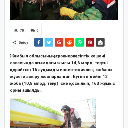
79
0
Бөлісу
Жамбыл облысының агроөнеркәсіптік кешені
саласында ағымдағы жылы 14,6 млрд. теңгені
құрайтын 16 ауқымды инвестициялық жобаны
жүзеге асыру жоспарланған. Бүгінге дейін 12
жоба (10,8 млрд. теңге) іске қосылып, 163 жұмыс
орны ашылды.