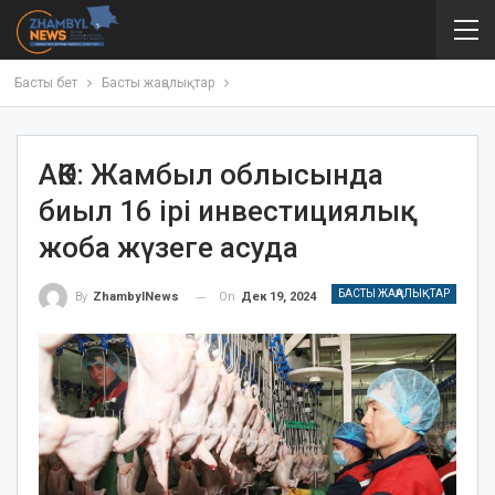
Басты бет
Басты жаңалықтар
АӨК: Жамбыл облысында
биыл 16 ірі инвестициялық
жоба жүзеге асуда
БАСТЫ ЖАҢАЛЫҚТАР
On
Дек 19, 2024
By
ZhambylNews