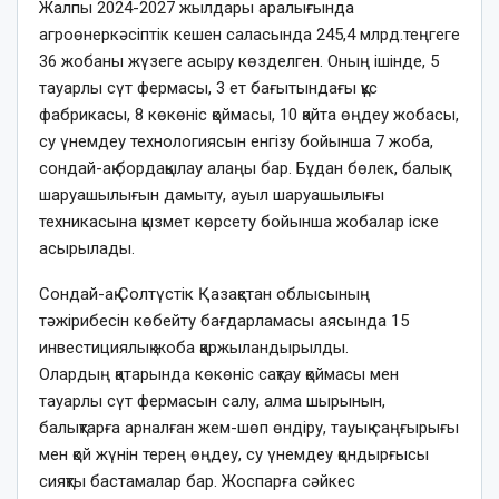
Жалпы 2024-2027 жылдары аралығында
агроөнеркәсіптік кешен саласында 245,4 млрд.теңгеге
36 жобаны жүзеге асыру көзделген. Оның ішінде, 5
тауарлы сүт фермасы, 3 ет бағытындағы құс
фабрикасы, 8 көкөніс қоймасы, 10 қайта өңдеу жобасы,
су үнемдеу технологиясын енгізу бойынша 7 жоба,
сондай-ақ бордақылау алаңы бар. Бұдан бөлек, балық
шаруашылығын дамыту, ауыл шаруашылығы
техникасына қызмет көрсету бойынша жобалар іске
асырылады.
Сондай-ақ Солтүстік Қазақстан облысының
тәжірибесін көбейту бағдарламасы аясында 15
инвестициялық жоба қаржыландырылды.
Олардың қатарында көкөніс сақтау қоймасы мен
тауарлы сүт фермасын салу, алма шырынын,
балықтарға арналған жем-шөп өндіру, тауық саңғырығы
мен қой жүнін терең өңдеу, су үнемдеу қондырғысы
сияқты бастамалар бар. Жоспарға сәйкес