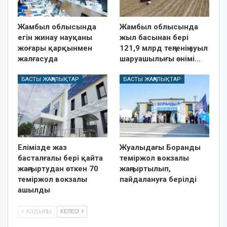
Жамбыл облысында
Жамбыл облысында
егін жинау науқаны
жыл басынан бері
жоғары қарқынмен
121,9 млрд теңгенің ауыл
жалғасуда
шаруашылығы өнімі…
БАСТЫ ЖАҢАЛЫҚТАР
БАСТЫ ЖАҢАЛЫҚТАР
Елімізде жаз
Жуалыдағы Боранды
басталғалы бері қайта
теміржол вокзалы
жаңғыртудан өткен 70
жаңғыртылып,
теміржол вокзалы
пайдалануға берілді
ашылды
АЛДЫҢҒЫ
КЕЛЕСІ