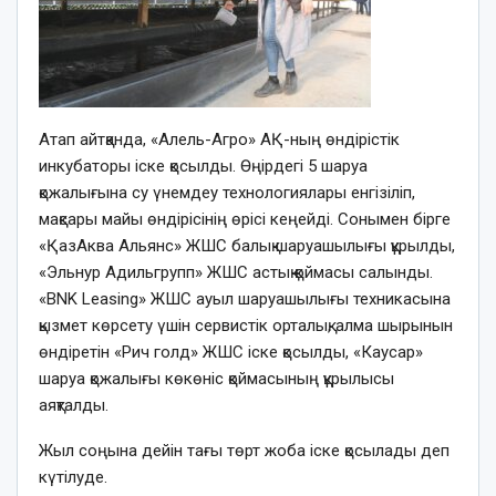
Атап айтқанда, «Алель-Агро» АҚ-ның өндірістік
инкубаторы іске қосылды. Өңірдегі 5 шаруа
қожалығына су үнемдеу технологиялары енгізіліп,
мақсары майы өндірісінің өрісі кеңейді. Сонымен бірге
«ҚазАква Альянс» ЖШС балық шаруашылығы құрылды,
«Эльнур Адильгрупп» ЖШС астық қоймасы салынды.
«BNK Leasing» ЖШС ауыл шаруашылығы техникасына
қызмет көрсету үшін сервистік орталық, алма шырынын
өндіретін «Рич голд» ЖШС іске қосылды, «Каусар»
шаруа қожалығы көкөніс қоймасының құрылысы
аяқталды.
Жыл соңына дейін тағы төрт жоба іске қосылады деп
күтілуде.