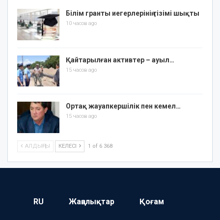
Білім гранты иегерлерінің тізімі шықты
10 часов ago
Қайтарылған активтер – ауыл…
15 часов ago
Ортақ жауапкершілік пен кемел…
15 часов ago
АЛДЫҢҒЫ
КЕЛЕСІ
1 of 6 368
RU
Жаңалықтар
Қоғам