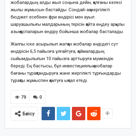
жобалардың алды жыл соңына дейін, қалғаны келесі
жылы жұмысын бастайды. Сондай-ақ жергілікті
бюджет есебінен фри өндірісі мен ауыл
шаруашылығы малдарының терісін қайта өңдеу арқылы
азық қоспаларын өндіру бойынша жобалар басталады.
Жалпы іске асырылып жатқан жобалар өңірдегі сүт
өндірісін 6,5 пайызға ұлғайтуға, қоймалардың
сыйымдылығын 10 пайызға арттыруға мүмкіндік
береді. Ең бастысы, бұл инвестициялық жобалар
бағаны тұрақтандыруға және жергілікті тұрғындарды
тұрақты жұмыспен қамтуға ықпал етеді.
79
0
Бөлісу