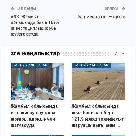
АЛДЫҢҒЫ
КЕЛЕСІ
АӨК: Жамбыл
Заң мен тәртіп — ортақ
облысында биыл 16 ірі
инвестициялық жоба
жүзеге асуда
Өзге жаңалықтар
All
БАСТЫ ЖАҢАЛЫҚТАР
БАСТЫ ЖАҢАЛЫҚТАР
Жамбыл облысында
Жамбыл облысында
егін жинау науқаны
жыл басынан бері
жоғары қарқынмен
121,9 млрд теңгенің ауыл
жалғасуда
шаруашылығы өнімі…