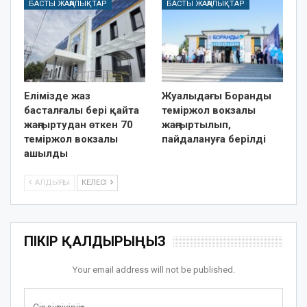
БАСТЫ ЖАҢАЛЫҚТАР
БАСТЫ ЖАҢАЛЫҚТАР
Елімізде жаз
Жуалыдағы Боранды
басталғалы бері қайта
теміржол вокзалы
жаңғыртудан өткен 70
жаңғыртылып,
теміржол вокзалы
пайдалануға берілді
ашылды
АЛДЫҢҒЫ
КЕЛЕСІ
ПІКІР ҚАЛДЫРЫҢЫЗ
Your email address will not be published.