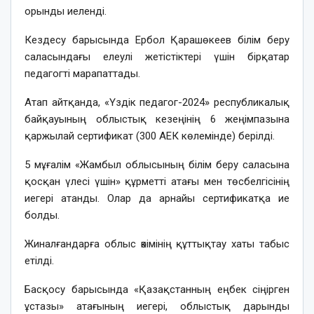
орынды иеленді.
Кездесу барысында Ербол Қарашөкеев білім беру
саласындағы елеулі жетістіктері үшін бірқатар
педагогті марапаттады.
Атап айтқанда, «Үздік педагог-2024» республикалық
байқауының облыстық кезеңінің 6 жеңімпазына
қаржылай сертификат (300 АЕК көлемінде) берілді.
5 мұғалім «Жамбыл облысының білім беру саласына
қосқан үлесі үшін» құрметті атағы мен төсбелгісінің
иегері атанды. Олар да арнайы сертификатқа ие
болды.
Жиналғандарға облыс әкімінің құттықтау хаты табыс
етілді.
Басқосу барысында «Қазақстанның еңбек сіңірген
ұстазы» атағының иегері, облыстық дарынды