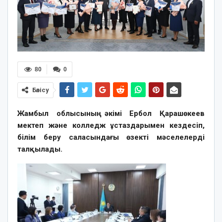
80
0
Бөлісу
Жамбыл облысының әкімі Ербол Қарашөкеев
мектеп және колледж ұстаздарымен кездесіп,
білім беру саласындағы өзекті мәселелерді
талқылады.