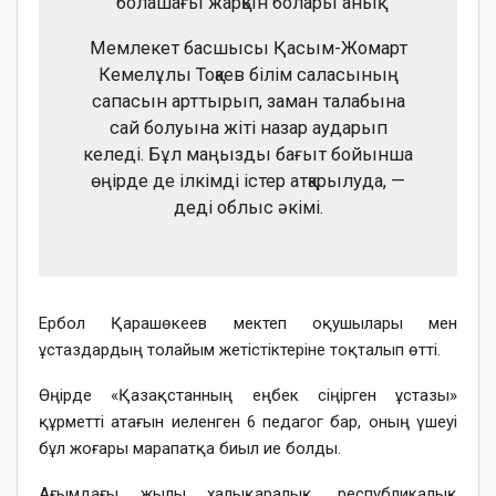
болашағы жарқын болары анық.
Мемлекет басшысы Қасым-Жомарт
Кемелұлы Тоқаев білім саласының
сапасын арттырып, заман талабына
сай болуына жіті назар аударып
келеді. Бұл маңызды бағыт бойынша
өңірде де ілкімді істер атқарылуда, —
деді облыс әкімі.
Ербол Қарашөкеев мектеп оқушылары мен
ұстаздардың толайым жетістіктеріне тоқталып өтті.
Өңірде «Қазақстанның еңбек сіңірген ұстазы»
құрметті атағын иеленген 6 педагог бар, оның үшеуі
бұл жоғары марапатқа биыл ие болды.
Ағымдағы жылы халықаралық, республикалық