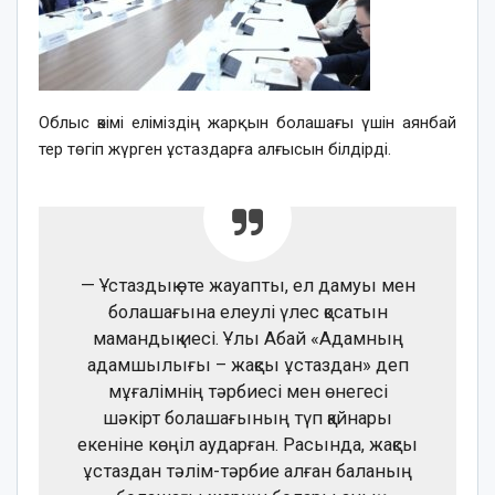
Облыс әкімі еліміздің жарқын болашағы үшін аянбай
тер төгіп жүрген ұстаздарға алғысын білдірді.
— Ұстаздық өте жауапты, ел дамуы мен
болашағына елеулі үлес қосатын
мамандық иесі. Ұлы Абай «Адамның
адамшылығы – жақсы ұстаздан» деп
мұғалімнің тәрбиесі мен өнегесі
шәкірт болашағының түп қайнары
екеніне көңіл аударған. Расында, жақсы
ұстаздан тәлім-тәрбие алған баланың