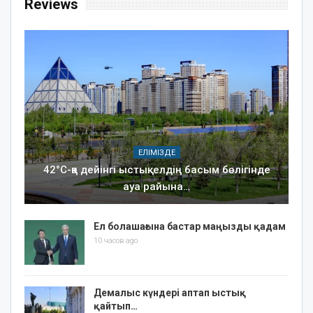
Reviews
ЕЛІМІЗДЕ
42°C-қа дейінгі ыстық: елдің басым бөлігінде
ауа райына…
Ел болашағына бастар маңызды қадам
10 часов ago
Демалыс күндері аптап ыстық
қайтып…