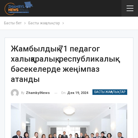
Басты бет
Басты жаңалықтар
Жамбылдық 71 педагог
халықаралық, республикалық
бәсекелерде жеңімпаз
атанды
БАСТЫ ЖАҢАЛЫҚТАР
On
Дек 19, 2024
By
ZhambylNews