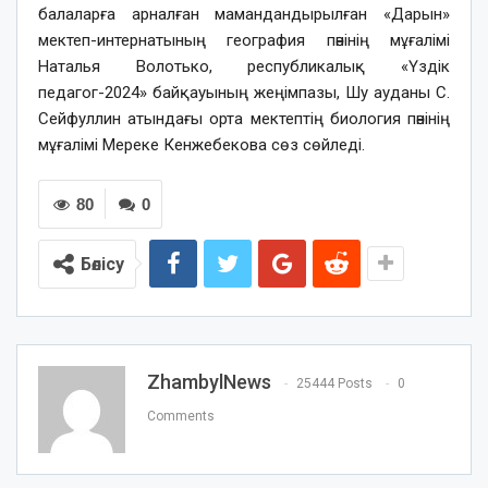
балаларға арналған мамандандырылған «Дарын»
мектеп-интернатының география пәнінің мұғалімі
Наталья Волотько, республикалық «Үздік
педагог-2024» байқауының жеңімпазы, Шу ауданы С.
Сейфуллин атындағы орта мектептің биология пәнінің
мұғалімі Мереке Кенжебекова сөз сөйледі.
80
0
Бөлісу
ZhambylNews
25444 Posts
0
Comments