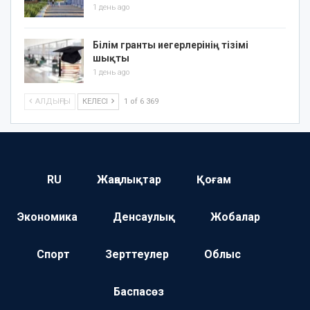
1 день ago
Білім гранты иегерлерінің тізімі
шықты
1 день ago
АЛДЫҢҒЫ
КЕЛЕСІ
1 of 6 369
RU
Жаңалықтар
Қоғам
Экономика
Денсаулық
Жобалар
Спорт
Зерттеулер
Облыс
Баспасөз