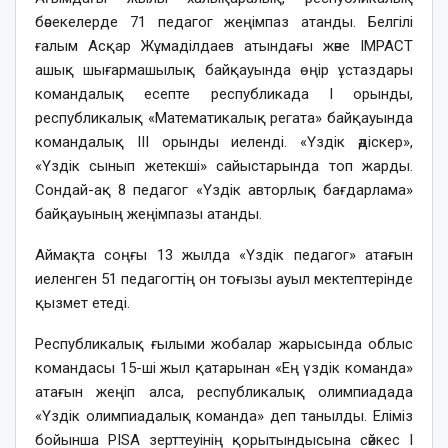
бәсекелерде 71 педагог жеңімпаз атанды. Белгілі
ғалым Асқар Жұмаділдаев атындағы және IMPACT
ашық шығармашылық байқауында өңір ұстаздары
командалық есепте республикада I орынды,
республикалық «Математикалық регата» байқауында
командалық ІІІ орынды иеленді. «Үздік әдіскер»,
«Үздік сынып жетекші» сайыстарында топ жарды.
Сондай-ақ 8 педагог «Үздік авторлық бағдарлама»
байқауының жеңімпазы атанды.
Аймақта соңғы 13 жылда «Үздік педагог» атағын
иеленген 51 педагогтің он тоғызы ауыл мектептерінде
қызмет етеді.
Республикалық ғылыми жобалар жарысында облыс
командасы 15-ші жыл қатарынан «Ең үздік команда»
атағын жеңіп алса, республикалық олимпиадада
«Үздік олимпиадалық команда» деп танылды. Еліміз
бойынша PISA зерттеуінің қорытындысына сәйкес І