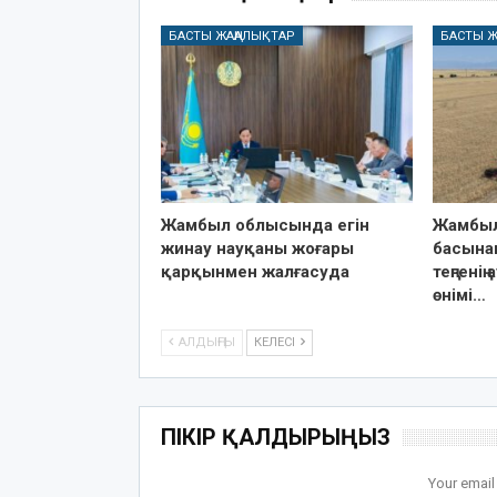
БАСТЫ ЖАҢАЛЫҚТАР
БАСТЫ Ж
Жамбыл облысында егін
Жамбыл
жинау науқаны жоғары
басынан
қарқынмен жалғасуда
теңгені
өнімі…
АЛДЫҢҒЫ
КЕЛЕСІ
ПІКІР ҚАЛДЫРЫҢЫЗ
Your email