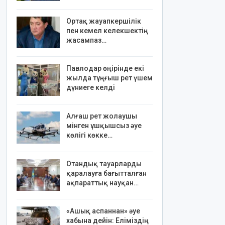
Ортақ жауапкершілік
пен кемел келекшектің
жасампаз…
Павлодар өңірінде екі
жылда тұңғыш рет үшем
дүниеге келді
Алғаш рет жолаушы
мінген ұшқышсыз әуе
көлігі көкке…
Отандық тауарларды
қаралауға бағытталған
ақпараттық науқан…
«Ашық аспаннан» әуе
хабына дейін: Еліміздің