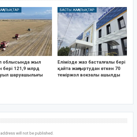
АҢАЛЫҚТАР
БАСТЫ ЖАҢАЛЫҚТАР
 облысында жыл
Елімізде жаз басталғалы бері
 бері 121,9 млрд
қайта жаңғыртудан өткен 70
ң ауыл шаруашылығы
теміржол вокзалы ашылды
 address will not be published.