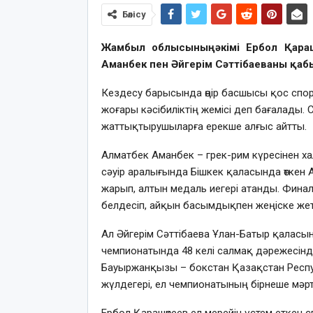
Бөлісу
Жамбыл облысының әкімі Ербол Қара
Аманбек пен Әйгерім Сәттібаеваны қа
Кездесу барысында өңір басшысы қос спорт
жоғары кәсібиліктің жемісі деп бағалады.
жаттықтырушыларға ерекше алғыс айтты.
Алматбек Аманбек – грек-рим күресінен х
сәуір аралығында Бішкек қаласында өткен 
жарып, алтын медаль иегері атанды. Фин
белдесіп, айқын басымдықпен жеңіске жет
Ал Әйгерім Сәттібаева Ұлан-Батыр қаласы
чемпионатында 48 келі салмақ дәрежесінде ө
Бауыржанқызы – бокстан Қазақстан Респу
жүлдегері, ел чемпионатының бірнеше мәрт