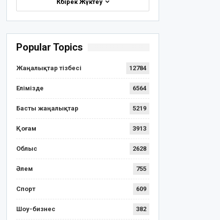
Көбірек Жүктеу
Popular Topics
Жаңалықтар тізбесі
12784
Елімізде
6564
Басты жаңалықтар
5219
Қоғам
3913
Облыс
2628
Әлем
755
Спорт
609
Шоу-бизнес
382