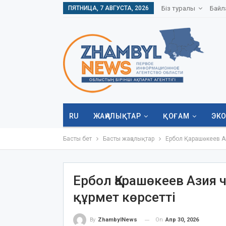
ПЯТНИЦА, 7 АВГУСТА, 2026
Біз туралы
Байл
RU
ЖАҢАЛЫҚТАР
ҚОҒАМ
ЭК
Басты бет
Басты жаңалықтар
Ербол Қарашөкеев Аз
Ербол Қарашөкеев Азия
құрмет көрсетті
On
Апр 30, 2026
By
ZhambylNews