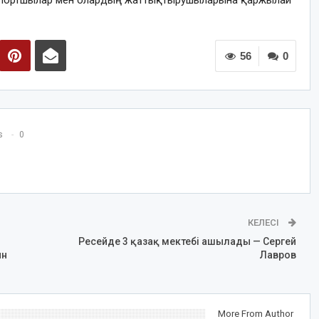
н спортшылар мен олардың жаттықтырушыларына қаржылай
56
0
s
0
КЕЛЕСІ
Ресейде 3 қазақ мектебі ашылады — Сергей
ын
Лавров
More From Author