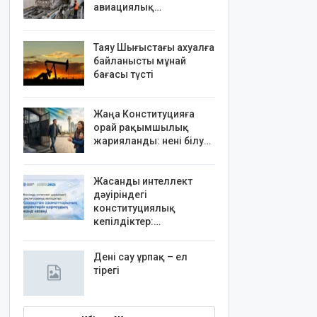
авиациялық…
Таяу Шығыстағы ахуалға
байланысты мұнай
бағасы түсті
Жаңа Конституцияға
орай рақымшылық
жарияланды: нені білу…
Жасанды интеллект
дәуіріндегі
конституциялық
кепілдіктер:…
Дені сау ұрпақ – ел
тірегі