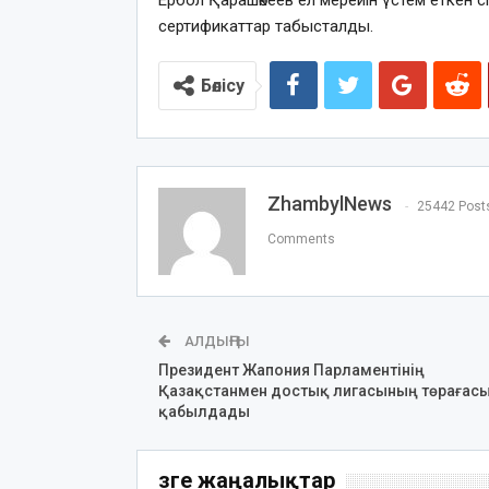
Ербол Қарашөкеев ел мерейін үстем етке
сертификаттар табысталды.
Бөлісу
ZhambylNews
25442 Post
Comments
АЛДЫҢҒЫ
Президент Жапония Парламентінің
Қазақстанмен достық лигасының төрағас
қабылдады
Өзге жаңалықтар