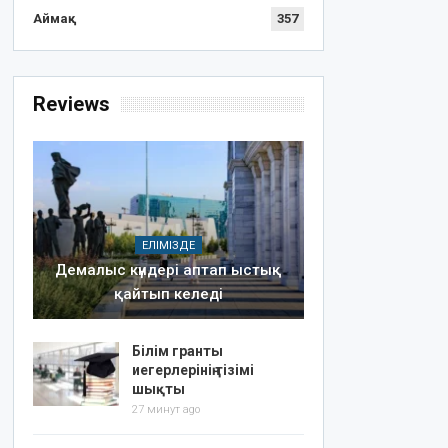
Аймақ
357
Reviews
ЕЛІМІЗДЕ
Демалыс күндері аптап ыстық
қайтып келеді
Білім гранты
иегерлерінің тізімі
шықты
27 минут ago