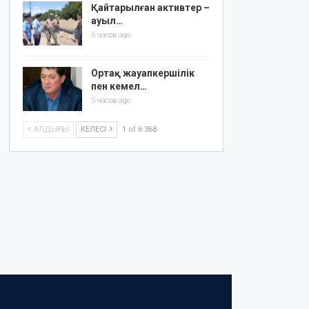
Қайтарылған активтер –
ауыл…
5 часов ago
Ортақ жауапкершілік
пен кемел…
5 часов ago
АЛДЫҢҒЫ
КЕЛЕСІ
1 of 6 368