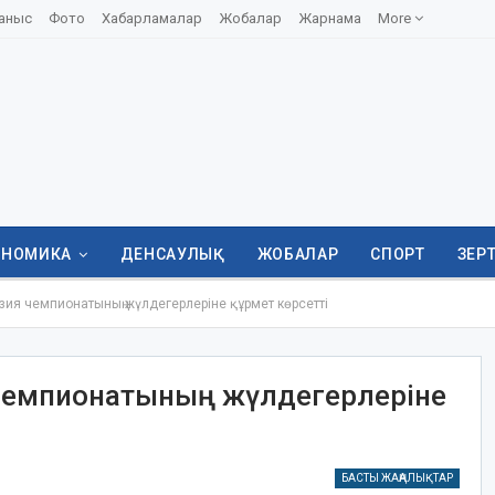
аныс
Фото
Хабарламалар
Жобалар
Жарнама
More
ОНОМИКА
ДЕНСАУЛЫҚ
ЖОБАЛАР
СПОРТ
ЗЕР
ия чемпионатының жүлдегерлеріне құрмет көрсетті
 чемпионатының жүлдегерлеріне
БАСТЫ ЖАҢАЛЫҚТАР