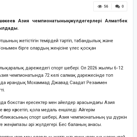
56
0
шөкеев Азия чемпионатының жүлдегерлері Алматбек
былдады.
шының жетістігін темірдей тәртіп, табандылық және
 Сонымен бірге олардың жеңісіне үлес қосқан
алықаралық дәрежедегі спорт шебері. Ол 2026 жылғы 6-12
Азия чемпионатында 72 келі салмақ дәрежесінде топ
алда ирандық Мохаммад Джавад Саадат Резаимен
ті.
нда бокстан ересектер мен әйелдер арасындағы Азия
нер көрсетіп, қола медаль еншіледі. Айгерім
бликасының спорт шебері, Азия чемпионатының үш дүркін
е жеңімпазы әрі жүлдегері. Бес баланың анасы.