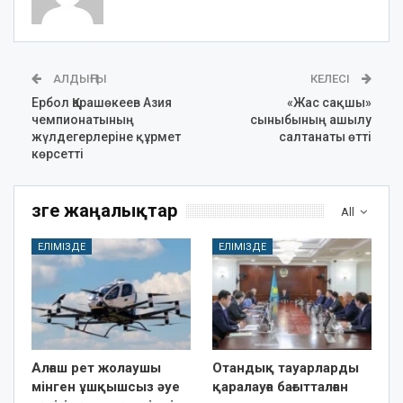
АЛДЫҢҒЫ
КЕЛЕСІ
Ербол Қарашөкеев Азия
«Жас сақшы»
чемпионатының
сыныбының ашылу
жүлдегерлеріне құрмет
салтанаты өтті
көрсетті
Өзге жаңалықтар
All
ЕЛІМІЗДЕ
ЕЛІМІЗДЕ
Алғаш рет жолаушы
Отандық тауарларды
мінген ұшқышсыз әуе
қаралауға бағытталған