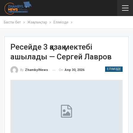
Басты бет
Жаңалықтар
Елімізде
Ресейде 3 қазақ мектебі
ашылады — Сергей Лавров
ЕЛІМІЗДЕ
On
Апр 30, 2026
By
ZhambylNews