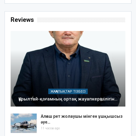
Reviews
ЖАҢАЛЫҚТАР ТІЗБЕСІ
Құрылтай-қоғамның ортақ жауапкершілігін…
Алғаш рет жолаушы мінген ұшқышсыз
әуе…
11 часов ago