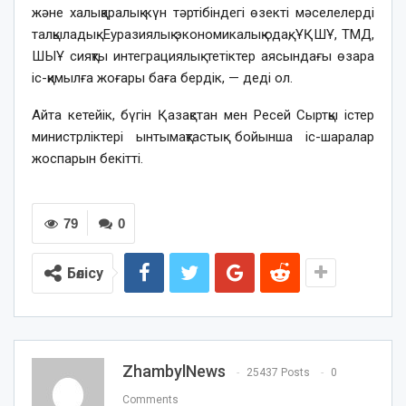
және халықаралық күн тәртібіндегі өзекті мәселелерді
талқыладық. Еуразиялық экономикалық одақ, ҰҚШҰ, ТМД,
ШЫҰ сияқты интеграциялық тетіктер аясындағы өзара
іс-қимылға жоғары баға бердік, — деді ол.
Айта кетейік, бүгін Қазақстан мен Ресей Сыртқы істер
министрліктері ынтымақтастық бойынша іс-шаралар
жоспарын бекітті.
79
0
Бөлісу
ZhambylNews
25437 Posts
0
Comments