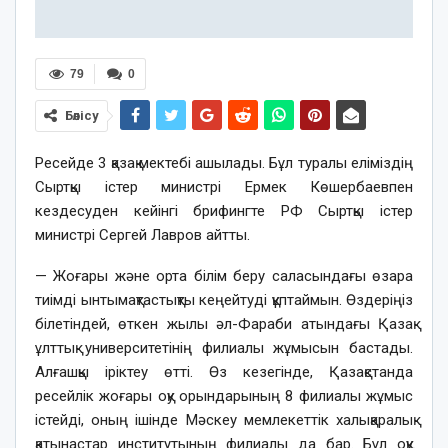
79
0
Бөлісу
Ресейде 3 қазақ мектебі ашылады. Бұл туралы еліміздің
Сыртқы істер министрі Ермек Көшербаевпен
кездесуден кейінгі брифингте РФ Сыртқы істер
министрі Сергей Лавров айтты.
— Жоғары және орта білім беру саласындағы өзара
тиімді ынтымақтастықты кеңейтуді құптаймын. Өздеріңіз
білетіндей, өткен жылы әл-Фараби атындағы Қазақ
ұлттық университетінің филиалы жұмысын бастады.
Алғашқы іріктеу өтті. Өз кезегінде, Қазақстанда
ресейлік жоғары оқу орындарының 8 филиалы жұмыс
істейді, оның ішінде Мәскеу мемлекеттік халықаралық
қатынастар институтының филиалы да бар. Бұл оқу