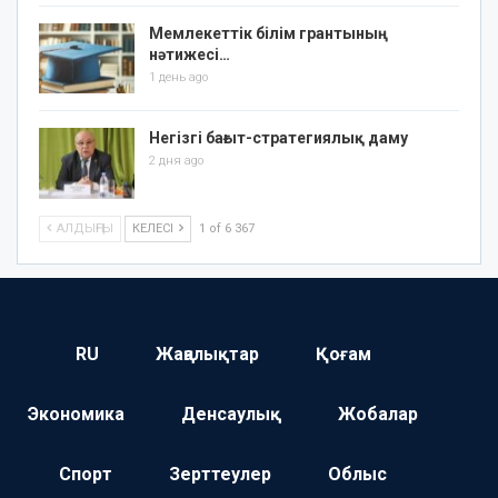
Мемлекеттік білім грантының
нәтижесі…
1 день ago
Негізгі бағыт-стратегиялық даму
2 дня ago
АЛДЫҢҒЫ
КЕЛЕСІ
1 of 6 367
RU
Жаңалықтар
Қоғам
Экономика
Денсаулық
Жобалар
Спорт
Зерттеулер
Облыс