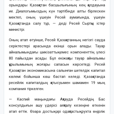
орындары Қазақстан басшылығының кең қолдауына
ие. Диалогымыздың күн тәртібінде алты бірлескен
мектеп, оның үшеуін Ресей аумағында, үшеуін
Қазақстанда салу тұр, — деді Ресей Сыртқы істер
министрі.
Оның атап өтуінше, Ресей Қазақстанның негізгі сауда
серіктестері арасында екінші орын алады. Тауар
айналымындағы шикізаттық емес компоненттің үлесі
80 пайыздан асады. Бұл екіжақты тауар айналымы
құрылымының жоғары сапасын көрсетеді. Ресей
Қазақстан экономикасына салынған шетелдік капитал
көлемі бойынша көш бастап келеді. Қазақстанда
ресейлік капиталдың қатысуымен шамамен 19 мың
компания тіркелген.
— Каспий маңындағы Ақтауда Ресейдің Бас
консулдығын ашу үдерісі аяқталу кезеңіне өткенін
атап өттік. Өзара достық әрі одақтастық рухта өңірлік