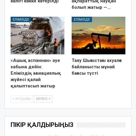
көлігі көкке көтерілді
ақпараттық науқан
болып жатыр —…
ЕЛІМІЗДЕ
ЕЛІМІЗДЕ
«Ашық аспаннан» әуе
Таяу Шығыстағы ахуалға
хабына дейін:
байланысты мұнай
Еліміздің авиациялық
бағасы түсті
жүйесі қалай
қалыптасып жатыр
АЛДЫҢҒЫ
КЕЛЕСІ
ПІКІР ҚАЛДЫРЫҢЫЗ