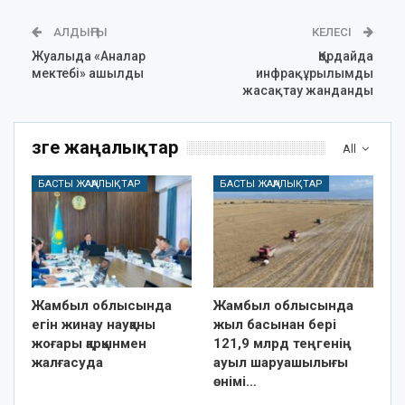
АЛДЫҢҒЫ
КЕЛЕСІ
Жуалыда «Аналар
Қордайда
мектебі» ашылды
инфрақұрылымды
жасақтау жанданды
Өзге жаңалықтар
All
БАСТЫ ЖАҢАЛЫҚТАР
БАСТЫ ЖАҢАЛЫҚТАР
Жамбыл облысында
Жамбыл облысында
егін жинау науқаны
жыл басынан бері
жоғары қарқынмен
121,9 млрд теңгенің
жалғасуда
ауыл шаруашылығы
өнімі…