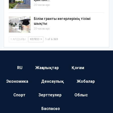
20 часов ago
Білім гранты иегерлерінің тізімі
шықты
20 часов ago
АЛДЫҢҒЫ
КЕЛЕСІ
1 of 6 369
RU
Жаңалықтар
Қоғам
Экономика
Денсаулық
Жобалар
Спорт
Зерттеулер
Облыс
Баспасөз