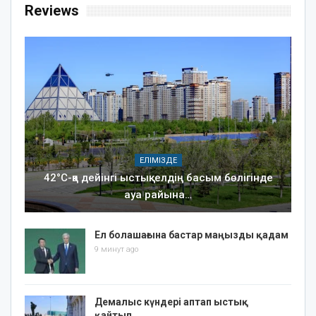
Reviews
ЕЛІМІЗДЕ
42°C-қа дейінгі ыстық: елдің басым бөлігінде
ауа райына…
Ел болашағына бастар маңызды қадам
9 минут ago
Демалыс күндері аптап ыстық
қайтып…