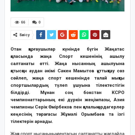
66
0
Бөлісу
Отан қорғаушылар күнінде бүгін Жаңатас
қаласында жаңа Спорт кешенінің ашылу
салтанаты өтті. Жаңа нысанның ашылуына
қатысқан аудан әкімі Сәкен Мамытов құттықтау сөз
сөйлеп, жаңа спорт кешенінде талай мықты
спортшылардың түлеп ұшуына тілектестігін
білдірді. Мұнан соң бокстан КСРО
чемпионаттарының екі дүркін жеңімпазы, Азия
чемпионы Серік Өмірбеков пен қалалық ардагерлер
кеңесінің төрағасы Жұмәлі Орымбаев та ізгі
тілектерін арнады.
Жаңа спорт нысанының лентасын салтанатты жағдайда