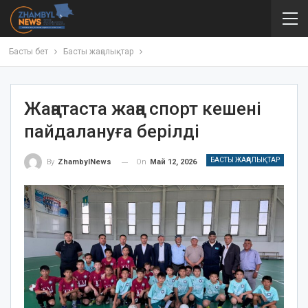
Басты бет
Басты жаңалықтар
Жаңатаста жаңа спорт кешені
пайдалануға берілді
БАСТЫ ЖАҢАЛЫҚТАР
On
Май 12, 2026
By
ZhambylNews