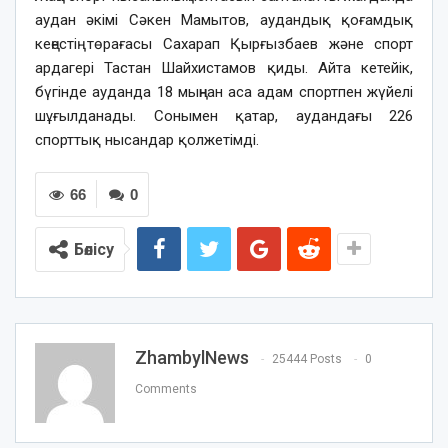
аудан әкімі Сәкен Мамытов, аудандық қоғамдық
кеңестің төрағасы Сахарап Қырғызбаев және спорт
ардагері Тастан Шайхистамов қиды. Айта кетейік,
бүгінде ауданда 18 мыңнан аса адам спортпен жүйелі
шұғылданады. Сонымен қатар, аудандағы 226
спорттық нысандар қолжетімді.
66
0
Бөлісу
ZhambylNews
25444 Posts
0
Comments