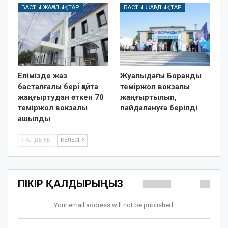
БАСТЫ ЖАҢАЛЫҚТАР
БАСТЫ ЖАҢАЛЫҚТАР
Елімізде жаз
Жуалыдағы Боранды
басталғалы бері қайта
теміржол вокзалы
жаңғыртудан өткен 70
жаңғыртылып,
теміржол вокзалы
пайдалануға берілді
ашылды
АЛДЫҢҒЫ
КЕЛЕСІ
ПІКІР ҚАЛДЫРЫҢЫЗ
Your email address will not be published.