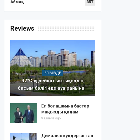
Аймақ
357
Reviews
ЕЛІМІЗДЕ
42°C-қа дейінгі ыстық: елдің
басым бөлігінде ауа райына…
Ел болашағына бастар
маңызды қадам
9 минут ago
Демалыс күндері аптап