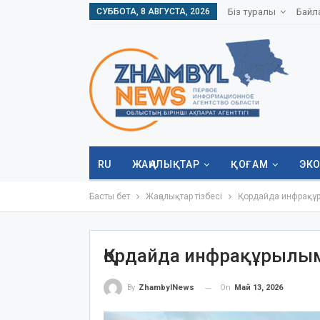
СУББОТА, 8 АВГУСТА, 2026
Біз туралы
Байл
RU
ЖАҢАЛЫҚТАР
ҚОҒАМ
ЭК
Басты бет
Жаңалықтар тізбесі
Қордайда инфрақұ
Қордайда инфрақұрылы
On
Май 13, 2026
By
ZhambylNews