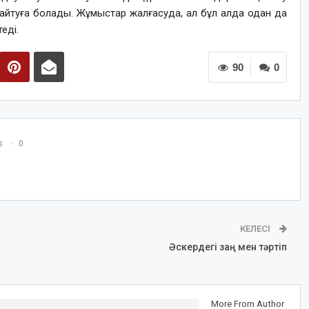
е айтуға болады. Жұмыстар жалғасуда, ал бұл алда одан да
еді.
90
0
s
0
КЕЛЕСІ
Әскердегі заң мен тәртіп
More From Author