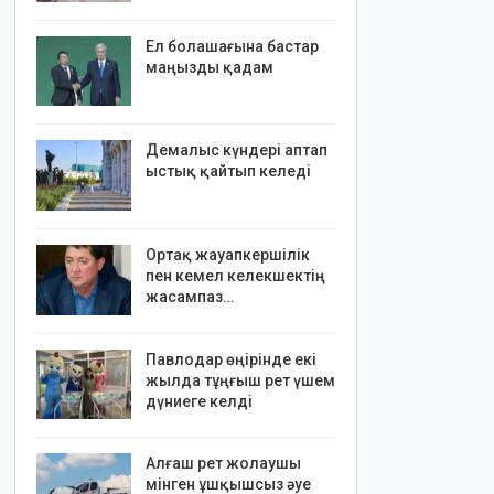
Ел болашағына бастар
маңызды қадам
Демалыс күндері аптап
ыстық қайтып келеді
Ортақ жауапкершілік
пен кемел келекшектің
жасампаз…
Павлодар өңірінде екі
жылда тұңғыш рет үшем
дүниеге келді
Алғаш рет жолаушы
мінген ұшқышсыз әуе