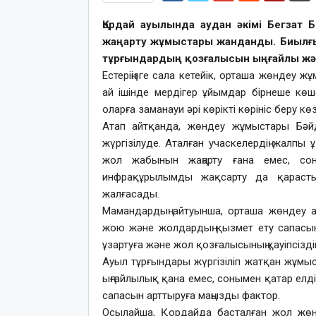
Қордай ауылында аудан әкімі Бегзат
жаңарту жұмыстары жанданды. Биылғ
тұрғындардың қозғалысын ыңғайлы және
Естеріңізге сала кетейік, орташа жөндеу 
ай ішінде мердігер ұйымдар бірнеше кө
оларға заманауи әрі көрікті көрініс беру кө
Атап айтқанда, жөндеу жұмыстары Бәй
жүргізілуде. Аталған учаскелердің жал
жол жабынын жаңарту ғана емес, со
инфрақұрылымды жақсарту да қарастыр
жалғасады.
Мамандардың айтуынша, орташа жөндеу 
жою және жолдардың қызмет ету сапасын
ұзартуға және жол қозғалысының қауіпсізді
Ауыл тұрғындары жүргізіліп жатқан жұмыс
ыңғайлылық қана емес, сонымен қатар елді
сапасын арттыруға маңызды фактор.
Осылайша, Қордайда басталған жол жө