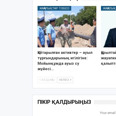
ЖАҢАЛЫҚТАР ТІЗБЕСІ
ЖАҢАЛЫҚ
Қайтарылған активтер – ауыл
Құрылт
тұрғындарының игілігіне:
жауапке
Мойынқұмда ауыз су
қалыпт
жүйесі…
АЛДЫҢҒЫ
КЕЛЕСІ
ПІКІР ҚАЛДЫРЫҢЫЗ
Your email