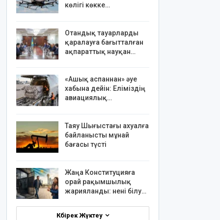
көлігі көкке…
Отандық тауарларды
қаралауға бағытталған
ақпараттық науқан…
«Ашық аспаннан» әуе
хабына дейін: Еліміздің
авиациялық…
Таяу Шығыстағы ахуалға
байланысты мұнай
бағасы түсті
Жаңа Конституцияға
орай рақымшылық
жарияланды: нені білу…
Көбірек Жүктеу