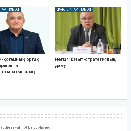
ТАР ТІЗБЕСІ
ЖАҢАЛЫҚТАР ТІЗБЕСІ
ай-қоғамның ортақ
Негізгі бағыт-стратегиялық
ршілігін
даму
астыратын алаң
 address will not be published.