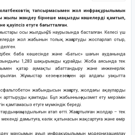
 Болатбековтің тапсырмасымен жол инфрақұрылымын
ы жылы жөндеу бірнеше маңызды көшелерді қамтып,
 қауіпсіз етуге бағытталған.
жұмыстары осы жылдың 26 наурызында басталған. Келесі үш
шелерде жол жабынын толық жаңартуды жоспарлап отыр,
зделген.
дібек баба көшесінде және «Батыс» шағын ауданында
пы ұзындығы 1,283 шақырымды құрайды. Жоба аясында тек
нымен қатар аумақты абаттандыру және инженерлік
ылған. Жұмыстар кезең-кезеңімен әрі алдағы уақытта
асфальтобетон жабындысын жаңарту, жолдағы ақауларды
 арттыруды қамтиды. Бұл жабынның қызмет ету мерзімін
гін қамтамасыз етуге мүмкіндік береді.
тардың маңыздылығын атап өтті. Жаңартылған жолдар – тек
 мекенді дамытуға, көлік қатынасын жақсартуға және өмір
ндеу маусымын ауыл инфрақұрылымын модернизациялау