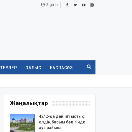
Sign in
ТТЕУЛЕР
ОБЛЫС
БАСПАСӨЗ
Жаңалықтар
42°C-қа дейінгі ыстық:
елдің басым бөлігінде
ауа райына…