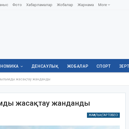
аныс
Фото
Хабарламалар
Жобалар
Жарнама
More
ОНОМИКА
ДЕНСАУЛЫҚ
ЖОБАЛАР
СПОРТ
ЗЕР
рылымды жасақтау жанданды
мды жасақтау жанданды
ЖАҢАЛЫҚТАР ТІЗБЕСІ