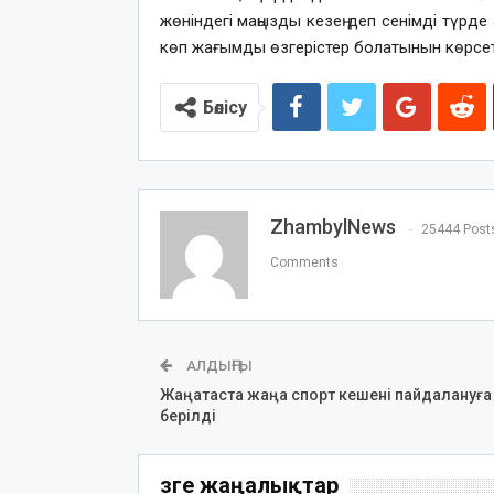
жөніндегі маңызды кезең деп сенімді түрд
көп жағымды өзгерістер болатынын көрсет
Бөлісу
ZhambylNews
25444 Post
Comments
АЛДЫҢҒЫ
Жаңатаста жаңа спорт кешені пайдалануға
берілді
Өзге жаңалықтар