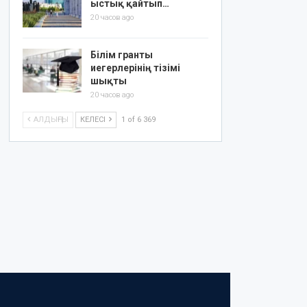
ыстық қайтып…
20 часов ago
Білім гранты
иегерлерінің тізімі
шықты
20 часов ago
АЛДЫҢҒЫ
КЕЛЕСІ
1 of 6 369