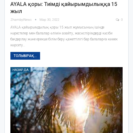
AYALA қоры: Тиімді қайырымдылыққа 15
жыл
ZhambylNews
Мар 30, 2022
0
AYALA қайырымдылық қоры 15 жыл жұмысының ішінде
нәрестелер мен балалар өлімін азайту, жасөспірімдерді кәсіби
бағдарлау және ерекше білім беру қажеттілігі бар балаларға көмек
көрсету…
ТОЛЫҒЫРАҚ...
НАЗАРДА