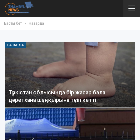
Басты бет
Назарда
НАЗАРДА
Түркістан облысында бір жасар бала
дәретхана шұңқырына түсіп кетті