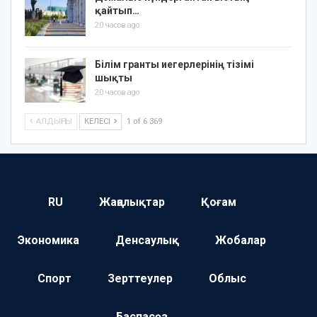
қайтып…
20 часов ago
Білім гранты иегерлерінің тізімі
шықты
20 часов ago
АЛДЫҢҒЫ
КЕЛЕСІ
1 of 6 369
RU
Жаңалықтар
Қоғам
Экономика
Денсаулық
Жобалар
Спорт
Зерттеулер
Облыс
Баспасөз