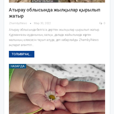
Атырау облысында жылқылар қырылып
жатыр
ZhambylNews
Мар 30, 2022
0
Атырау облысында белгісіз дерттен жылқылар қырылып жатыр.
Құрманғазы ауданының халқы, далада жайылымда жүрген
малының өлексесін тауып алуда, деп хабарлайды ZhambylNews
ақпарат агенттігі…
ТОЛЫҒЫРАҚ...
НАЗАРДА