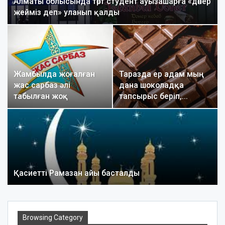
Алматы облысында төрт студент ауызашарға «дөнер
жейміз деп» уланып қалды
Жамбылда жоғалған
Таразда ер адам мың
жас сарбаз әлі
дана шоколадқа
табылған жоқ
тапсырыс беріп,…
Қасиетті Рамазан айы басталды
Browsing Category