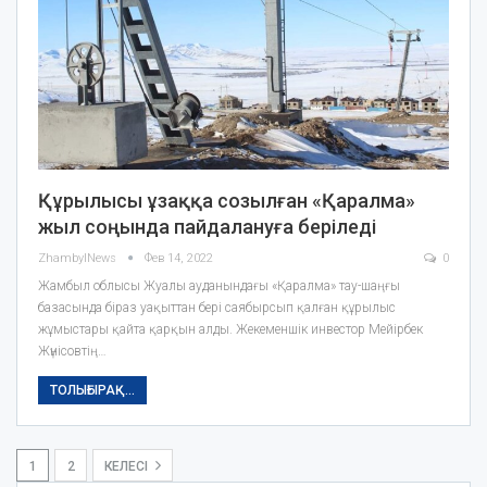
Құрылысы ұзаққа созылған «Қаралма»
жыл соңында пайдалануға беріледі
ZhambylNews
Фев 14, 2022
0
Жамбыл облысы Жуалы ауданындағы «Қаралма» тау-шаңғы
базасында біраз уақыттан бері саябырсып қалған құрылыс
жұмыстары қайта қарқын алды. Жекеменшік инвестор Мейірбек
Жүнісовтің…
ТОЛЫҒЫРАҚ...
1
2
КЕЛЕСІ