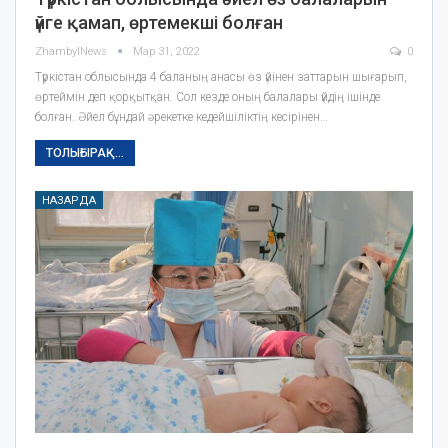
үйге қамап, өртемекші болған
ZhambylNews
Мар 31, 2022
0
Түркістан облысында 4 баланың анасы өз үйінен заттарын шығарып,
өртеймін деп қорқытқан. Сол кезде оның балалары үйдің ішінде
болған. Әйел бұндай әрекетке кедейшіліктің кесірінен…
ТОЛЫҒЫРАҚ...
НАЗАРДА