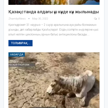
Қазақстанда алдағы үш күнде күн жылынады
ZhambylNews
Мар 30, 2022
0
Қазгидромет 31 наурыз – 2 сәуір аралығына ауа райы болжамын
ұсынды, деп хабарлайды ҚазАқпарат. Елдің солтүстік өңірлеріне қыс
алып келген циклонның орнын батыс антициклоны басады.…
ТОЛЫҒЫРАҚ...
НАЗАРДА