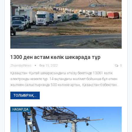
1300 ден астам көлік шекарада тұр
ZhambylNews
Фев 15, 2022
0
Қазақстан -Қытай шекарасындағы өткізу бекетінде 13061 көлік
электронды кезекте тұр. 14-ақпандағы мәлімет бойынша бұл өткен
жылмен салыстырғанда 500 көлікке артық. Қазақстан-Өзбекстан…
ТОЛЫҒЫРАҚ...
НАЗАРДА