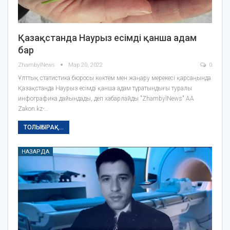
Қазақстанда Наурыз есімді қанша адам
бар
ZhambylNews
Мар 20, 2022
0
Ұлттық статистика бюросы көктем мен жаңару мерекесі қарсаңында
Қазақстанда Наурыз есімді қанша адам тұратындығы туралы
инфографика дайындады, деп хабарлайды "ZhambylNews" АА
Zakon.kz-…
ТОЛЫҒЫРАҚ...
НАЗАРДА