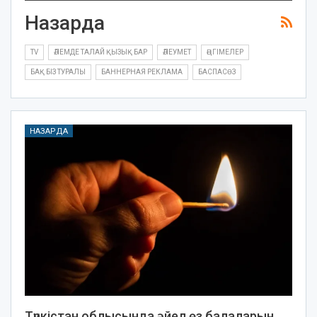
Назарда
TV
ӘЛЕМДЕ ТАЛАЙ ҚЫЗЫҚ БАР
ӘЛЕУМЕТ
ӘҢГІМЕЛЕР
БАҚ БІЗ ТУРАЛЫ
БАННЕРНАЯ РЕКЛАМА
БАСПАСӨЗ
НАЗАРДА
Түркістан облысында әйел өз балаларын