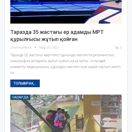
Таразда 35 жастағы ер адамды МРТ
құрылғысы жұтып қойған
ZhambylNews
Мар 20, 2022
0
Таразда 35 жастағы жергілікті тұрғынды магниттік-резонанстық
томография аппараты жұтып қойып қаза тапты. Атпалдай
азаматты медициналық құралдың магниті ішке қарай тартып әкетіп,
ол…
ТОЛЫҒЫРАҚ...
НАЗАРДА