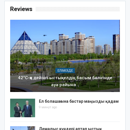
Reviews
ЕЛІМІЗДЕ
42°C-қа дейінгі ыстық: елдің басым бөлігінде
ауа райына…
Ел болашағына бастар маңызды қадам
9 минут ago
Демалыс күндері аптап ыстық