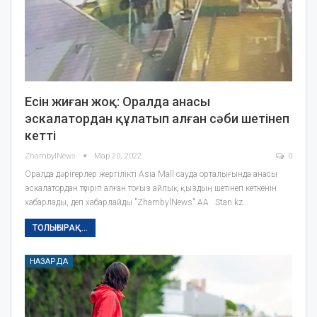
Есін жиған жоқ: Оралда анасы
эскалатордан құлатып алған сәби шетінеп
кетті
ZhambylNews
Мар 20, 2022
0
Оралда дәрігерлер жергілікті Asia Mall сауда орталығында анасы
эскалатордан түсіріп алған тоғыз айлық қыздың шетінеп кеткенін
хабарлады, деп хабарлайды "ZhambylNews" АА Stan.kz…
ТОЛЫҒЫРАҚ...
НАЗАРДА