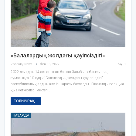
«Балалардың жолдағы қауіпсіздігі»
ZhambylNews
Фев 15, 2022
0
2022 жылдың 14 ақпанынан бастап Жамбыл облысының
аумағында 10 күндік "Балалардың жолдағы қауіпсіздігі"
республикалық алдын алу іс-шарасы басталды. Ювеналды полиция
қызметкерлері мектеп…
ТОЛЫҒЫРАҚ...
НАЗАРДА