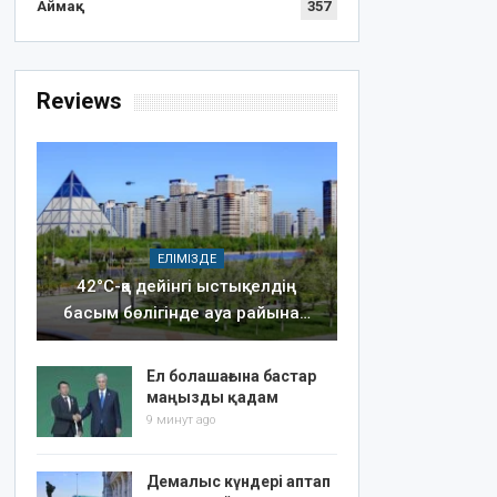
Аймақ
357
Reviews
ЕЛІМІЗДЕ
42°C-қа дейінгі ыстық: елдің
басым бөлігінде ауа райына…
Ел болашағына бастар
маңызды қадам
9 минут ago
Демалыс күндері аптап