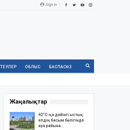
Sign in
ТТЕУЛЕР
ОБЛЫС
БАСПАСӨЗ
Жаңалықтар
42°C-қа дейінгі ыстық:
елдің басым бөлігінде
ауа райына…