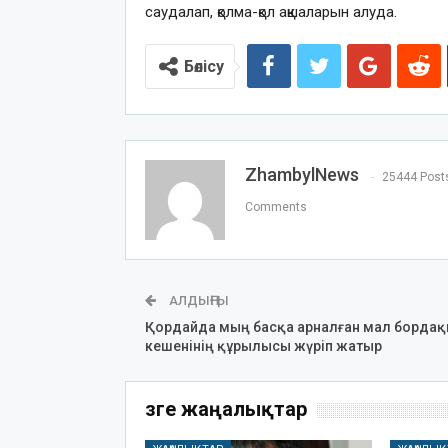
саудалап, қолма-қол ақшаларын алуда.
Бөлісу
ZhambylNews
25444 Post
Comments
АЛДЫҢҒЫ
Қордайда мың басқа арналған мал борда
кешенінің құрылысы жүріп жатыр
Өзге жаңалықтар