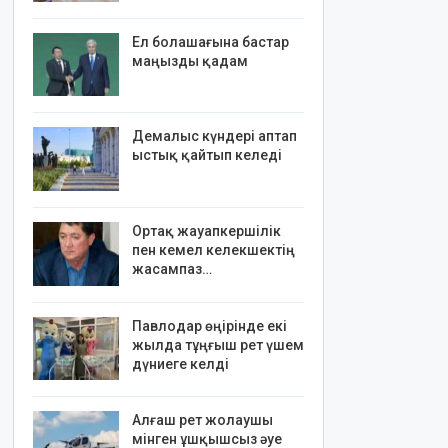
Ел болашағына бастар
маңызды қадам
Демалыс күндері аптап
ыстық қайтып келеді
Ортақ жауапкершілік
пен кемел келекшектің
жасампаз…
Павлодар өңірінде екі
жылда тұңғыш рет үшем
дүниеге келді
Алғаш рет жолаушы
мінген ұшқышсыз әуе