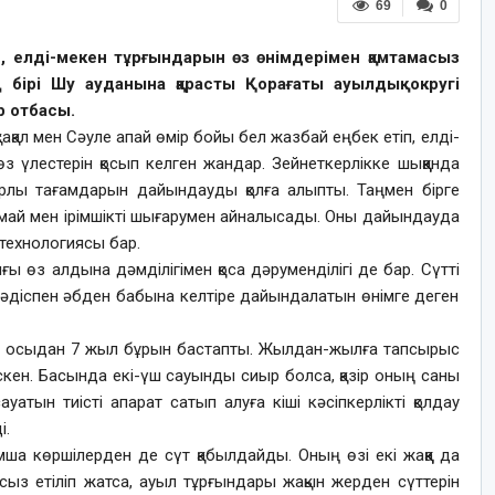
69
0
, елді-мекен тұрғындарын өз өнімдерімен қамтамасыз
 бірі Шу ауданына қарасты Қорағаты ауылдық округі
р отбасы.
қал мен Сәуле апай өмір бойы бел жазбай еңбек етіп, елді-
з үлестерін қосып келген жандар. Зейнеткерлікке шыққанда
ұнарлы тағамдарын дайындауды қолға алыпты. Таңмен бірге
ы май мен ірімшікті шығарумен айналысады. Оны дайындауда
 технологиясы бар.
ғы өз алдына дәмділігімен қоса дәруменділігі де бар. Сүтті
азақи әдіспен әбден бабына келтіре дайындалатын өнімге деген
істі осыдан 7 жыл бұрын бастапты. Жылдан-жылға тапсырыс
скен. Басында екі-үш сауынды сиыр болса, қазір оның саны
уатын тиісті апарат сатып алуға кіші кәсіпкерлікті қолдау
і.
мша көршілерден де сүт қабылдайды. Оның өзі екі жаққа да
асыз етіліп жатса, ауыл тұрғындары жақын жерден сүттерін