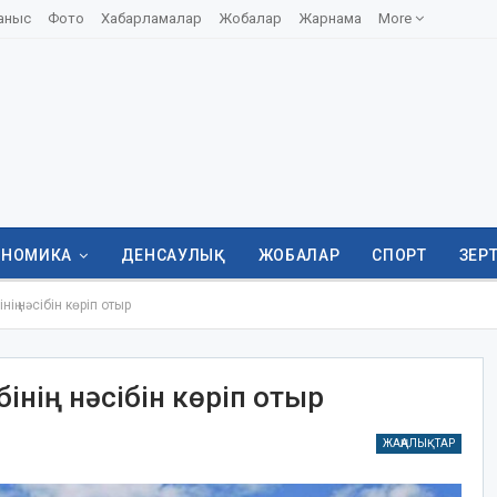
аныс
Фото
Хабарламалар
Жобалар
Жарнама
More
ОНОМИКА
ДЕНСАУЛЫҚ
ЖОБАЛАР
СПОРТ
ЗЕР
ң нәсібін көріп отыр
інің нәсібін көріп отыр
ЖАҢАЛЫҚТАР