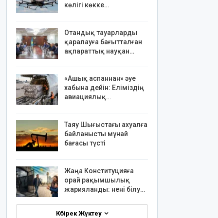
көлігі көкке…
Отандық тауарларды
қаралауға бағытталған
ақпараттық науқан…
«Ашық аспаннан» әуе
хабына дейін: Еліміздің
авиациялық…
Таяу Шығыстағы ахуалға
байланысты мұнай
бағасы түсті
Жаңа Конституцияға
орай рақымшылық
жарияланды: нені білу…
Көбірек Жүктеу