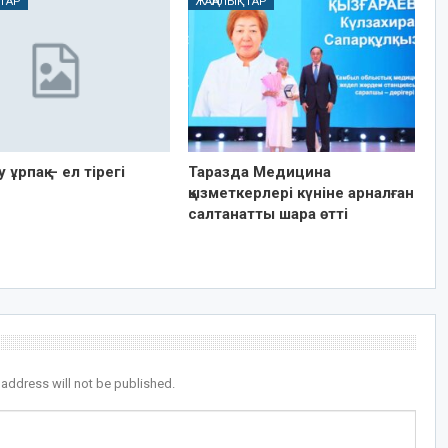
ТАР
ЖАҢАЛЫҚТАР
 ұрпақ – ел тірегі
Таразда Медицина
қызметкерлері күніне арналған
салтанатты шара өтті
 address will not be published.