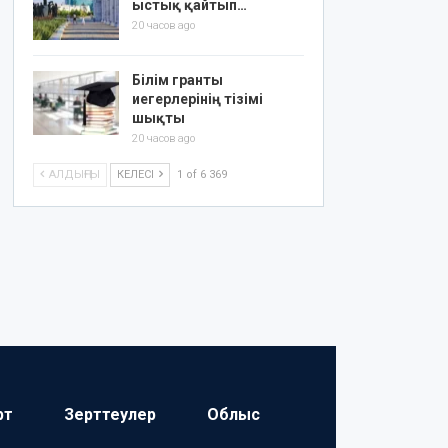
ыстық қайтып…
20 часов ago
Білім гранты
иегерлерінің тізімі
шықты
20 часов ago
АЛДЫҢҒЫ
КЕЛЕСІ
1 of 6 369
рт
Зерттеулер
Облыс