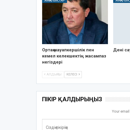
ЖАҢАЛЫҚТАР
ЖАҢАЛЫҚ
Ортақ жауапкершілік пен
Дені сау
кемел келекшектің жасампаз
негіздері
АЛДЫҢҒЫ
КЕЛЕСІ
ПІКІР ҚАЛДЫРЫҢЫЗ
Your email