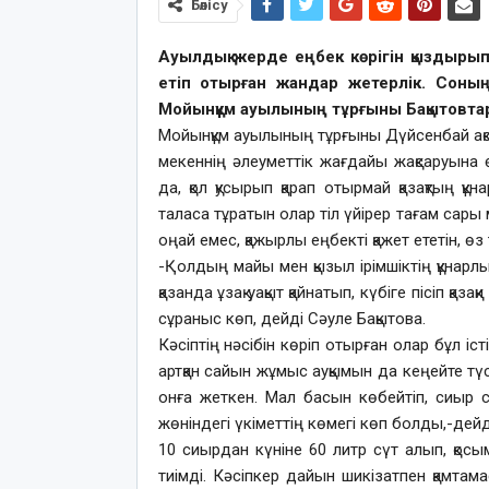
Бөлісу
Ауылдық жерде еңбек көрігін қыздырып
етіп отырған жандар жетерлік. Соның
Мойынқұм ауылының тұрғыны Бақытовта
Мойынқұм ауылының тұрғыны Дүйсенбай ақса
мекеннің әлеуметтік жағдайы жақсаруына ө
да, қол қусырып қарап отырмай қазақтың қ
таласа тұратын олар тіл үйірер тағам сар
оңай емес, қажырлы еңбекті қажет ететін, өз
-Қолдың майы мен қызыл ірімшіктің құнарлы
қазанда ұзақ уақыт қайнатып, күбіге пісіп қ
сұраныс көп, дейді Сәуле Бақытова.
Кәсіптің нәсібін көріп отырған олар бұл 
артқан сайын жұмыс ауқымын да кеңейте тү
онға жеткен. Мал басын көбейтіп, сиыр са
жөніндегі үкіметтің көмегі көп болды,-дейд
10 сиырдан күніне 60 литр сүт алып, қосы
тиімді. Кәсіпкер дайын шикізатпен қамтам