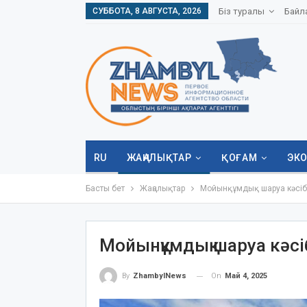
СУББОТА, 8 АВГУСТА, 2026
Біз туралы
Байл
RU
ЖАҢАЛЫҚТАР
ҚОҒАМ
ЭК
Басты бет
Жаңалықтар
Мойынқұмдық шаруа кәсібіні
Мойынқұмдық шаруа кәсіб
On
Май 4, 2025
By
ZhambylNews