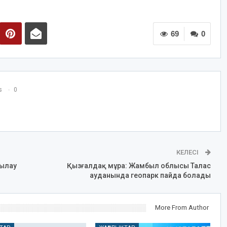
69
0
s
0
КЕЛЕСІ
қылау
Қызғалдақ мұра: Жамбыл облысы Талас
ауданында геопарк пайда болады
More From Author