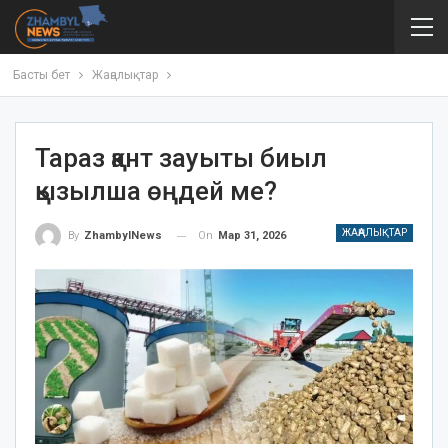
Басты бет
Жаңалықтар
Тараз қант зауыты биыл
қызылша өңдей ме?
ЖАҢАЛЫҚТАР
On
Мар 31, 2026
By
ZhambylNews