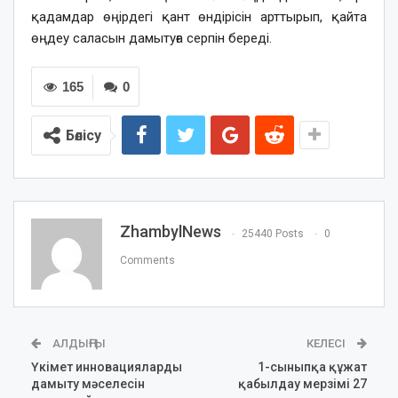
қадамдар өңірдегі қант өндірісін арттырып, қайта
өңдеу саласын дамытуға серпін береді.
165
0
Бөлісу
ZhambylNews
25440 Posts
0
Comments
АЛДЫҢҒЫ
КЕЛЕСІ
Үкімет инновацияларды
1-сыныпқа құжат
дамыту мәселесін
қабылдау мерзімі 27