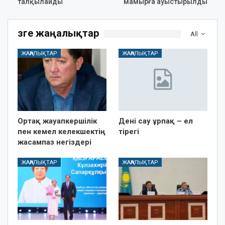
талқылайды
мамырға ауыстырылды
Өзге жаңалықтар
All
ЖАҢАЛЫҚТАР
ЖАҢАЛЫҚТАР
Ортақ жауапкершілік
Дені сау ұрпақ – ел
пен кемел келекшектің
тірегі
жасампаз негіздері
ЖАҢАЛЫҚТАР
ЖАҢАЛЫҚТАР