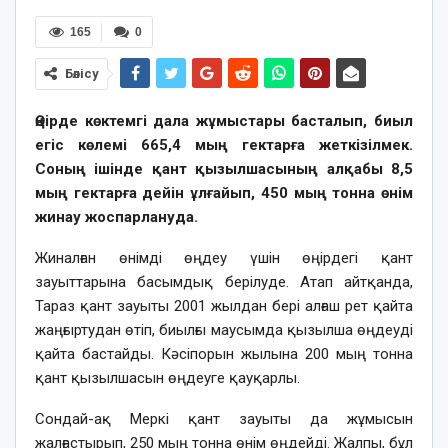
165
0
Бөлісу
Өңірде көктемгі дала жұмыстары басталып, биыл
егіс көлемі 665,4 мың гектарға жеткізілмек.
Соның ішінде қант қызылшасының алқабы 8,5
мың гектарға дейін ұлғайып, 450 мың тонна өнім
жинау жоспарлануда.
Жиналған өнімді өңдеу үшін өңірдегі қант
зауыттарына басымдық берілуде. Атап айтқанда,
Тараз қант зауыты 2001 жылдан бері алғаш рет қайта
жаңғыртудан өтіп, биылғы маусымда қызылша өңдеуді
қайта бастайды. Кәсіпорын жылына 200 мың тонна
қант қызылшасын өңдеуге қауқарлы.
Сондай-ақ Меркі қант зауыты да жұмысын
жалғастырып, 250 мың тонна өнім өңдейді. Жалпы, бұл