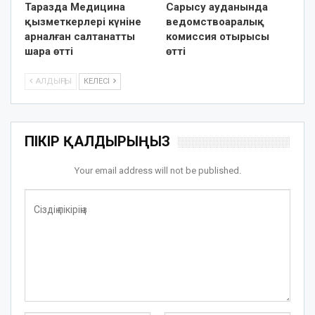
Таразда Медицина
Сарысу ауданында
қызметкерлері күніне
ведомствоаралық
арналған салтанатты
комиссия отырысы
шара өтті
өтті
АЛДЫҢҒЫ
КЕЛЕСІ
ПІКІР ҚАЛДЫРЫҢЫЗ
Your email address will not be published.