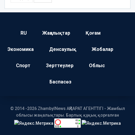
RU
Жаңалықтар
Қоғам
Экономика
Денсаулық
Жобалар
Спорт
Зерттеулер
Облыс
Баспасөз
© 2014 -2026 ZhambylNews АҚПАРАТ АГЕНТТІГІ - Жамбыл
облысы жаңалықтары. Барлық құқық қорғалған