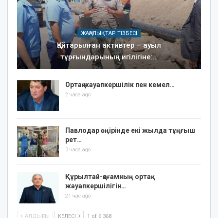
ЖАҢАЛЫҚТАР ТІЗБЕСІ
Қайтарылған активтер – ауыл
тұрғындарының игілігіне:…
Ортақ жауапкершілік пен кемел…
2 часа ago
Павлодар өңірінде екі жылда тұңғыш
рет…
3 часа ago
Құрылтай-қоғамның ортақ
жауапкершілігін…
21 час ago
АЛДЫҢҒЫ
КЕЛЕСІ
1 of 6 368