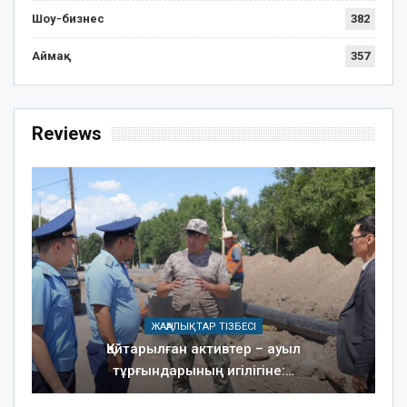
Шоу-бизнес
382
Аймақ
357
Reviews
ЖАҢАЛЫҚТАР ТІЗБЕСІ
Қайтарылған активтер – ауыл
тұрғындарының игілігіне:…