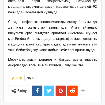
автокөлік паркі жаңартылмақ. Нәтижесінде
медициналық техникалармен жарақтандыру деңгейі 92
пайыздан асады деп күтілуде.
Салада цифрлық технологияларды енгізу бағытында
да нақты жұмыстар атқарылуда. Атап айтқанда,
инсультті ерте анықтауға арналған «Cerebra» жүйесі
мен Emdeu AI телемедициналық платформасы енгізіліп,
медицина қызметкерлерінің қауіпсіздігін қамтамасыз ету
үшін бейнебақылау және дабыл жүйелері орнатылуда.
Мерекелік жиын концерттік бағдарламаға ұласып,
өнерпаздар әсем ән мен күйден шашу шашты.
620
0
Бөлісу