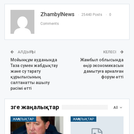
ZhambylNews
25440 Posts
0
Comments
АЛДЫҢҒЫ
КЕЛЕСІ
Мойынқұм ауданында
Жамбыл облысында
Таза сумен жабдықтау
өңір экономикасын
және су тарату
дамытуға арналған
құрылысының
форум өтті
салтанатты ашылу
рәсімі өтті
Өзге жаңалықтар
All
ЖАҢАЛЫҚТАР
ЖАҢАЛЫҚТАР