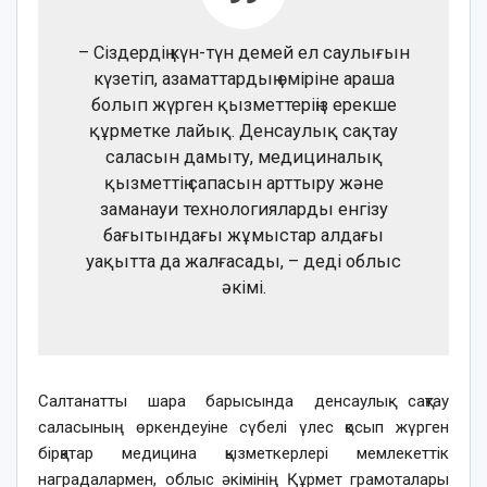
– Сіздердің күн-түн демей ел саулығын
күзетіп, азаматтардың өміріне араша
болып жүрген қызметтеріңіз ерекше
құрметке лайық. Денсаулық сақтау
саласын дамыту, медициналық
қызметтің сапасын арттыру және
заманауи технологияларды енгізу
бағытындағы жұмыстар алдағы
уақытта да жалғасады, – деді облыс
әкімі.
Салтанатты шара барысында денсаулық сақтау
саласының өркендеуіне сүбелі үлес қосып жүрген
бірқатар медицина қызметкерлері мемлекеттік
наградалармен, облыс әкімінің Құрмет грамоталары