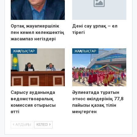
Ортақ жауапкершілік
Дені сау ұрпақ – ел
пен кемел келекшектің
тірегі
жасампаз негіздері
ЖАҢАЛЫҚТАР
ЖАҢАЛЫҚТАР
Сарысу ауданында
Әулиеатада тұратын
ведомствоаралық
этнос өкілдерінің 77,8
комиссия отырысы
пайызы қазақ тілін
өтті
меңгерген
АЛДЫҢҒЫ
КЕЛЕСІ