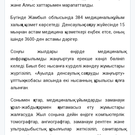
және Алғыс хаттарымен марапатталды.
Бүгінде Жамбыл облысында 384 медициналық ұйым
халыққа қызмет көрсетеді. Денсаулық сақтау жүйесінде 15
мыңнан астам медицина қызметкері еңбек етсе, оның
ішінде 3600-ден астамы дәрігер.
Соңғы жылдары өңірде медициналық
инфрақұрылымды жаңғыртуға ерекше көңіл бөлініп
келеді. Биыл бес нысанға күрделі жөндеу жұмыстары
жүргізіліп, «Ауылда денсаулық сақтауды жаңғырту»
ұлттық жобасы аясында екі нысанның құрылысы қолға
алынған.
Сонымен қатар, медициналық ұйымдарды заманауи
құрал-жабдықтармен қамтамасыз ету жұмыстары
жалғасуда. Жыл соңына дейін өңірге компьютерлік
томографтар, ангиографтар, заманауи рентген және
ультрадыбыстық құрылғылар жеткізіліп, санитарлық