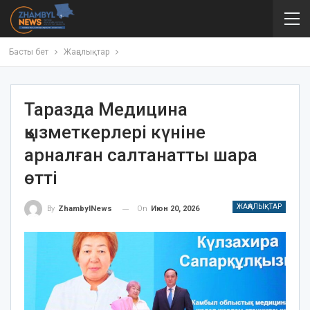
Басты бет
Жаңалықтар
Таразда Медицина
қызметкерлері күніне
арналған салтанатты шара
өтті
ЖАҢАЛЫҚТАР
On
Июн 20, 2026
By
ZhambylNews