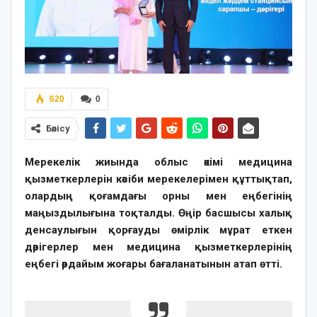
620
0
Бөлісу
Мерекелік жиында облыс әкімі медицина
қызметкерлерін кәсіби мерекелерімен құттықтап,
олардың қоғамдағы орны мен еңбегінің
маңыздылығына тоқталды. Өңір басшысы халық
денсаулығын қорғауды өмірлік мұрат еткен
дәрігерлер мен медицина қызметкерлерінің
еңбегі әрдайым жоғары бағаланатынын атап өтті.