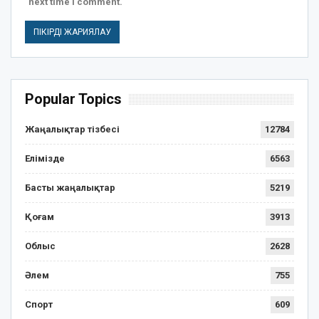
next time I comment.
Popular Topics
Жаңалықтар тізбесі
12784
Елімізде
6563
Басты жаңалықтар
5219
Қоғам
3913
Облыс
2628
Әлем
755
Спорт
609