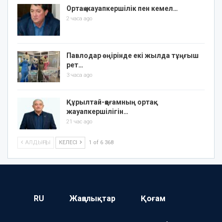
Ортақ жауапкершілік пен кемел…
2 часа ago
Павлодар өңірінде екі жылда тұңғыш
рет…
3 часа ago
Құрылтай-қоғамның ортақ
жауапкершілігін…
21 час ago
АЛДЫҢҒЫ
КЕЛЕСІ
1 of 6 368
RU
Жаңалықтар
Қоғам