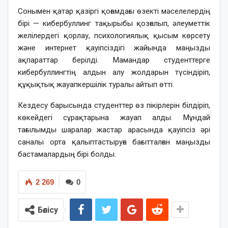
Сонымен қатар қазіргі қоғамдағы өзекті мәселелердің
бірі — кибербуллинг тақырыбы қозғалып, әлеуметтік
желілердегі қорлау, психологиялық қысым көрсету
және интернет қауіпсіздігі жайында маңызды
ақпараттар берілді. Мамандар студенттерге
кибербуллингтің алдын алу жолдарын түсіндіріп,
құқықтық жауапкершілік туралы айтып өтті.
Кездесу барысында студенттер өз пікірлерін білдіріп,
көкейдегі сұрақтарына жауап алды. Мұндай
тағылымды шаралар жастар арасында қауіпсіз әрі
саналы орта қалыптастыруға бағытталған маңызды
бастамалардың бірі болды.
2 269
0
Бөлісу