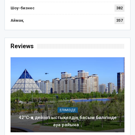
Шоу-бизнес
382
Аймақ
357
Reviews
ЕЛІМІЗДЕ
42°C-қа дейінгі ыстық: елдің басым бөлігінде
ауа райына…