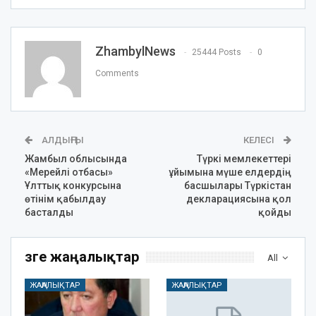
ZhambylNews
25444 Posts
0
Comments
АЛДЫҢҒЫ
КЕЛЕСІ
Жамбыл облысында
Түркі мемлекеттері
«Мерейлі отбасы»
ұйымына мүше елдердің
Ұлттық конкурсына
басшылары Түркістан
өтінім қабылдау
декларациясына қол
басталды
қойды
Өзге жаңалықтар
All
ЖАҢАЛЫҚТАР
ЖАҢАЛЫҚТАР