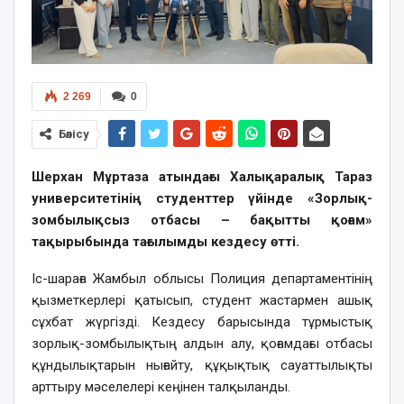
2 269
0
Бөлісу
Шерхан Мұртаза атындағы Халықаралық Тараз
университетінің студенттер үйінде «Зорлық-
зомбылықсыз отбасы – бақытты қоғам»
тақырыбында тағылымды кездесу өтті.
Іс-шараға Жамбыл облысы Полиция департаментінің
қызметкерлері қатысып, студент жастармен ашық
сұхбат жүргізді. Кездесу барысында тұрмыстық
зорлық-зомбылықтың алдын алу, қоғамдағы отбасы
құндылықтарын нығайту, құқықтық сауаттылықты
арттыру мәселелері кеңінен талқыланды.