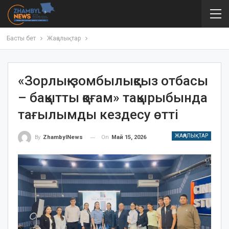
Басты бет
Жаңалықтар
«Зорлық-зомбылықсыз отбасы
– бақытты қоғам» тақырыбында
тағылымды кездесу өтті
ЖАҢАЛЫҚТАР
On
Май 15, 2026
By
ZhambylNews