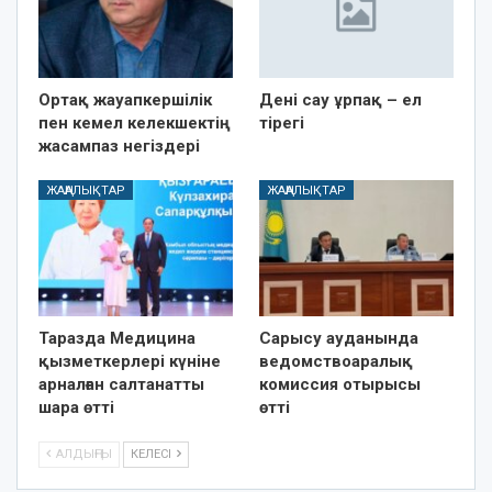
Ортақ жауапкершілік
Дені сау ұрпақ – ел
пен кемел келекшектің
тірегі
жасампаз негіздері
ЖАҢАЛЫҚТАР
ЖАҢАЛЫҚТАР
Таразда Медицина
Сарысу ауданында
қызметкерлері күніне
ведомствоаралық
арналған салтанатты
комиссия отырысы
шара өтті
өтті
АЛДЫҢҒЫ
КЕЛЕСІ