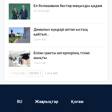
Ел болашағына бастар маңызды қадам
20 часов ago
Демалыс күндері аптап ыстық
қайтып…
2 дня ago
Білім гранты иегерлерінің тізімі
шықты
2 дня ago
АЛДЫҢҒЫ
КЕЛЕСІ
1 of 6 369
RU
Жаңалықтар
Қоғам