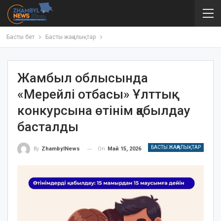
Басты бет
Басты жаңалықтар
Жамбыл облысында
«Мерейлі отбасы» Ұлттық
конкурсына өтінім қабылдау
басталды
БАСТЫ ЖАҢАЛЫҚТАР
On
Май 15, 2026
By
ZhambylNews