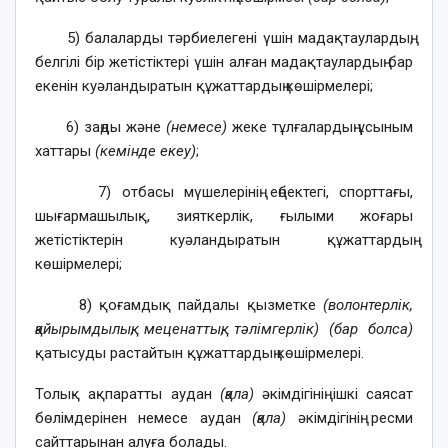
5) балаларды тәрбиелегені үшін мадақтаулардың,
белгілі бір жетістіктері үшін алған мадақтаулардың бар
екенін куәландыратын құжаттардың көшірмелері;
6) заңды және
(немесе)
жеке тұлғалардың ұсыным
хаттары
(кемінде екеу)
;
7) отбасы мүшелерінің еңбектегі, спорттағы,
шығармашылық, зияткерлік, ғылыми жоғары
жетістіктерін куәландыратын құжаттардың
көшірмелері;
8) қоғамдық пайдалы қызметке
(волонтерлік,
қайырымдылық, меценаттық, тәлімгерлік) (бар болса)
қатысуды растайтын құжаттардың көшірмелері.
Толық ақпаратты аудан
(қала)
әкімдігінің ішкі саясат
бөлімдерінен немесе аудан
(қала)
әкімдігінің ресми
сайттарынан алуға болады.