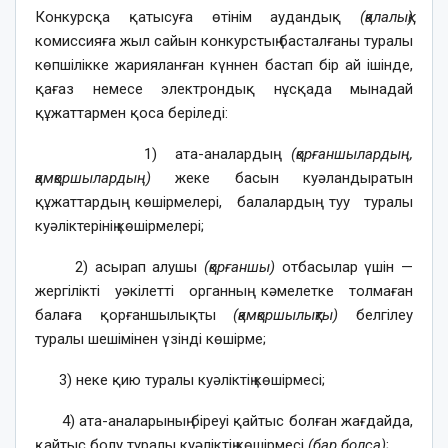
Конкурсқа қатысуға өтінім аудандық
(қалалық)
комиссияға жыл сайын конкурстың басталғаны туралы
көпшілікке жарияланған күннен бастап бір ай ішінде,
қағаз немесе электрондық нұсқада мынадай
құжаттармен қоса беріледі:
1) ата-аналардың
(қорғаншылардың,
қамқоршылардың)
жеке басын куәландыратын
құжаттардың көшірмелері, балалардың туу туралы
куәліктерінің көшірмелері;
2) асырап алушы
(қорғаншы)
отбасылар үшін —
жергілікті уәкілетті органның кәмелетке толмаған
балаға қорғаншылықты
(қамқоршылықты)
белгілеу
туралы шешімінен үзінді көшірме;
3) неке қию туралы куәліктің көшірмесі;
4) ата-аналарының біреуі қайтыс болған жағдайда,
қайтыс болу туралы куәліктің көшірмесі
(бар болса)
;