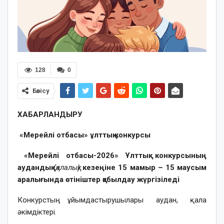
128
0
Бөлісу
ХАБАРЛАНДЫРУ
«Мерейлі отбасы» ұлттық конкурсы
«Мерейлі отбасы-2026» Ұлттық конкурсының
аудандық
(қалалық)
кезеңіне 15 мамыр – 15 маусым
аралығында өтініштер қабылдау жүргізіледі
Конкурстың ұйымдастырушылары аудан, қала
әкімдіктері.