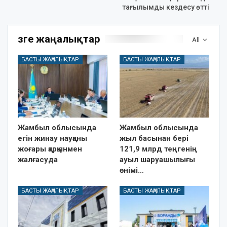
тағылымды кездесу өтті
Өзге жаңалықтар
All
БАСТЫ ЖАҢАЛЫҚТАР
БАСТЫ ЖАҢАЛЫҚТАР
Жамбыл облысында
Жамбыл облысында
егін жинау науқаны
жыл басынан бері
жоғары қарқынмен
121,9 млрд теңгенің
жалғасуда
ауыл шаруашылығы
өнімі…
БАСТЫ ЖАҢАЛЫҚТАР
БАСТЫ ЖАҢАЛЫҚТАР