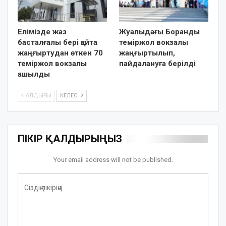
Елімізде жаз
Жуалыдағы Боранды
басталғалы бері қайта
теміржол вокзалы
жаңғыртудан өткен 70
жаңғыртылып,
теміржол вокзалы
пайдалануға берілді
ашылды
АЛДЫҢҒЫ
КЕЛЕСІ
ПІКІР ҚАЛДЫРЫҢЫЗ
Your email address will not be published.