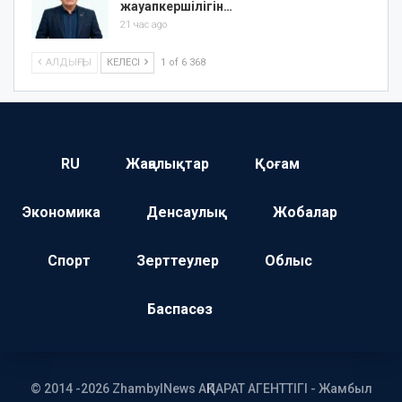
жауапкершілігін…
21 час ago
АЛДЫҢҒЫ
КЕЛЕСІ
1 of 6 368
RU
Жаңалықтар
Қоғам
Экономика
Денсаулық
Жобалар
Спорт
Зерттеулер
Облыс
Баспасөз
© 2014 -2026 ZhambylNews АҚПАРАТ АГЕНТТІГІ - Жамбыл