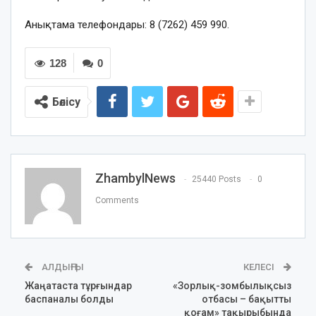
Анықтама телефондары: 8 (7262) 459 990.
128
0
Бөлісу
ZhambylNews
25440 Posts
0
Comments
АЛДЫҢҒЫ
КЕЛЕСІ
Жаңатаста тұрғындар
«Зорлық-зомбылықсыз
баспаналы болды
отбасы – бақытты
қоғам» тақырыбында