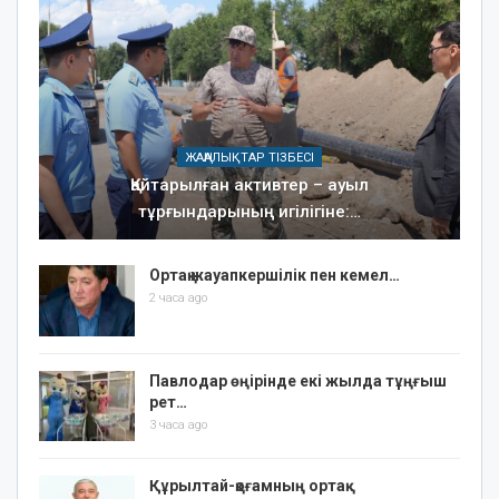
ЖАҢАЛЫҚТАР ТІЗБЕСІ
Қайтарылған активтер – ауыл
тұрғындарының игілігіне:…
Ортақ жауапкершілік пен кемел…
2 часа ago
Павлодар өңірінде екі жылда тұңғыш
рет…
3 часа ago
Құрылтай-қоғамның ортақ