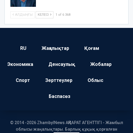
АЛДЫҢҒЫ
КЕЛЕСІ
1 of 6 368
RU
Жаңалықтар
Қоғам
Экономика
Денсаулық
Жобалар
Спорт
Зерттеулер
Облыс
Баспасөз
© 2014 -2026 ZhambylNews АҚПАРАТ АГЕНТТІГІ - Жамбыл
облысы жаңалықтары. Барлық құқық қорғалған