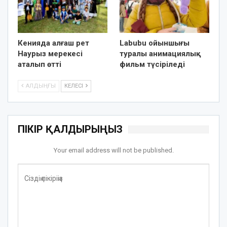
Кенияда алғаш рет
Labubu ойыншығы
Наурыз мерекесі
туралы анимациялық
аталып өтті
фильм түсіріледі
АЛДЫҢҒЫ
КЕЛЕСІ
ПІКІР ҚАЛДЫРЫҢЫЗ
Your email address will not be published.