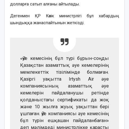
долларға сатып алғаны айтылады.
Дегенмен ҚР Көлік министрлігі бұл хабардың
шындыққа жанаспайтынын жеткізді.
«Әуе кемесінің бұл түрі бұрын-соңды
Қазақстан азаматтық әуе кемелерінің
мемлекеттік тізілімінде болмаған.
Қазіргі уақытта Irtysh Air әуе
компаниясының азаматтық әуе
кемелерін пайдаланушы ретінде
қолданыстағы сертификаты да жоқ
және 10 жылға жуық уақыттан бері
ұшпаған. Әуе компаниясы әуе кемесінің
бұл түрін ешқашан пайдаланбаған»
деп мәлімдеді министрлікке қарасты