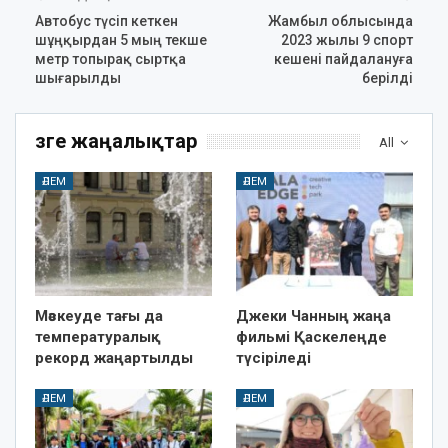
Автобус түсіп кеткен
Жамбыл облысында
шұңқырдан 5 мың текше
2023 жылы 9 спорт
метр топырақ сыртқа
кешені пайдалануға
шығарылды
берілді
Өзге жаңалықтар
All
ӘЛЕМ
ӘЛЕМ
Мәскеуде тағы да
Джеки Чанның жаңа
температуралық
фильмі Қаскелеңде
рекорд жаңартылды
түсіріледі
ӘЛЕМ
ӘЛЕМ