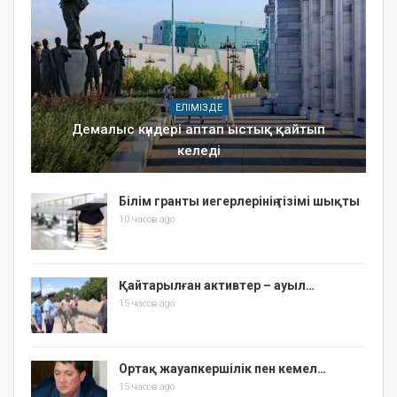
ЕЛІМІЗДЕ
Демалыс күндері аптап ыстық қайтып
келеді
Білім гранты иегерлерінің тізімі шықты
10 часов ago
Қайтарылған активтер – ауыл…
15 часов ago
Ортақ жауапкершілік пен кемел…
15 часов ago