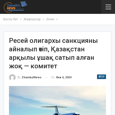
Басты бет
Жаңалықтар
Әлем
Ресей олигархы санкцияны
айналып өтіп, Қазақстан
арқылы ұшақ сатып алған
жоқ — комитет
ӘЛЕМ
On
Янв 6, 2024
By
ZhambylNews