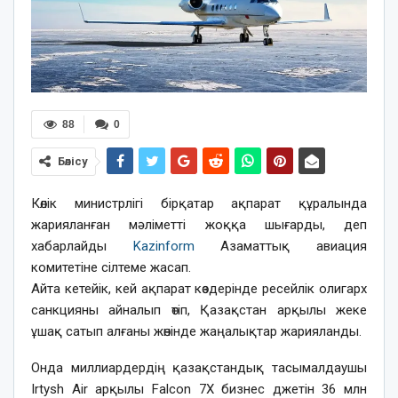
88
0
Бөлісу
Көлік министрлігі бірқатар ақпарат құралында
жарияланған мәліметті жоққа шығарды, деп
хабарлайды
Kazinform
Азаматтық авиация
комитетіне сілтеме жасап.
Айта кетейік, кей ақпарат көздерінде ресейлік олигарх
санкцияны айналып өтіп, Қазақстан арқылы жеке
ұшақ сатып алғаны жөнінде жаңалықтар жарияланды.
Онда миллиардердің қазақстандық тасымалдаушы
Irtysh Air арқылы Falcon 7X бизнес джетін 36 млн