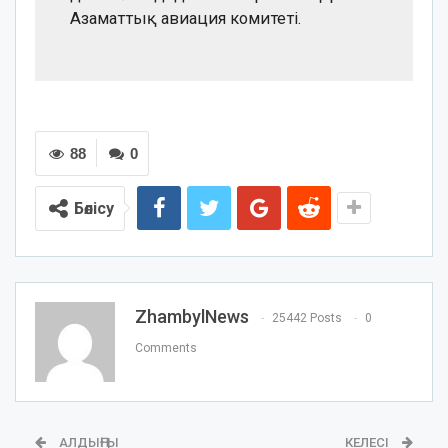
Азаматтық авиация комитеті.
88
0
Бөлісу
ZhambylNews
25442 Posts
0
Comments
АЛДЫҢҒЫ
КЕЛЕСІ