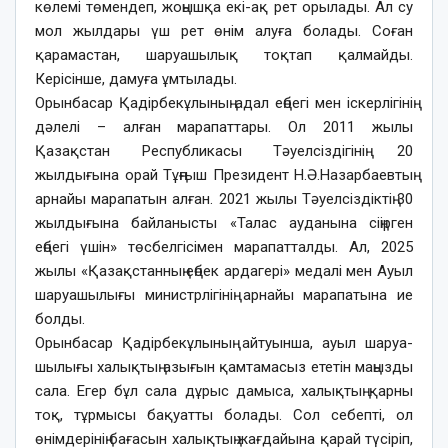
көлемі төмендеп, жоңышқа екі-ақ рет орылады. Ал су
мол жылдары үш рет өнім алуға болады. Соған
қарамастан, шаруашылық тоқтап қалмайды.
Керісінше, дамуға ұмтылады.
Орынбасар Қадірбекұлының адал еңбегі мен іскерлігінің
дәлелі – алған марапаттары. Ол 2011 жылы
Қазақстан Республикасы Тәуелсіздігінің 20
жылдығына орай Тұңғыш Президент Н.Ә.Назарбаевтың
арнайы марапатын алған. 2021 жылы Тәуелсіздіктің 30
жылдығына байланысты «Талас ауданына сіңірген
еңбегі үшін» төсбелгісімен марапатталды. Ал, 2025
жылы «Қазақстанның еңбек ардагері» медалі мен Ауыл
шаруашылығы министрлігінің арнайы марапатына ие
болды.
Орынбасар Қадірбекұлының айтуынша, ауыл шаруа­
шылығы халықтың азығын қамтамасыз ететін маңызды
сала. Егер бұл сала дұрыс дамыса, халықтың қарны
тоқ, тұрмысы бақуатты болады. Сол себепті, ол
өнімдерінің бағасын халықтың жағдайына қарай түсіріп,