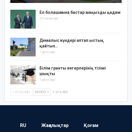
Ел болашағына бастар маңызды қадам
10 часов ago
Демалыс күндері аптап ыстық
қайтып…
1 день ago
Білім гранты иегерлерінің тізімі
шықты
1 день ago
АЛДЫҢҒЫ
КЕЛЕСІ
1 of 6 369
RU
Жаңалықтар
Қоғам