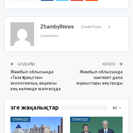
ZhambylNews
25444 Posts
0
Comments
АЛДЫҢҒЫ
КЕЛЕСІ
Жамбыл облысында
Жамбыл облысында
«Таза Қазақстан»
көктемгі дала
экологиялық акциясы
жұмыстары аяқталды
кең көлемде жалғасуда
Өзге жаңалықтар
All
ЕЛІМІЗДЕ
ЕЛІМІЗДЕ