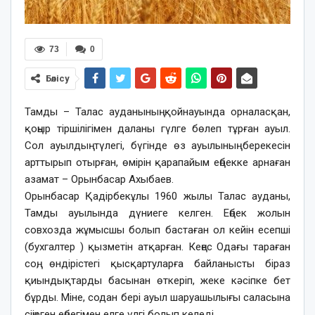
73
0
Бөлісу
Тамды – Талас ауданының қойнауында орналасқан,
қоңыр тіршілігімен даланы гүлге бөлеп тұрған ауыл.
Сол ауылдың түлегі, бүгінде өз ауылының берекесін
арттырып отырған, өмірін қарапайым еңбекке арнаған
азамат – Орынбасар Ахыбаев.
Орынбасар Қадірбекұлы 1960 жылы Талас ауданы,
Тамды ауылында дүниеге келген. Еңбек жолын
совхозда жұмысшы болып бастаған ол кейін есепші
(бухгалтер ) қызметін атқарған. Кеңес Одағы тараған
соң, өндірістегі қысқартуларға байланысты біраз
қиындықтарды басынан өткеріп, жеке кәсіпке бет
бұрды. Міне, содан бері ауыл шаруашылығы саласына
сіңірген еңбегімен елге үлгі болып келеді.