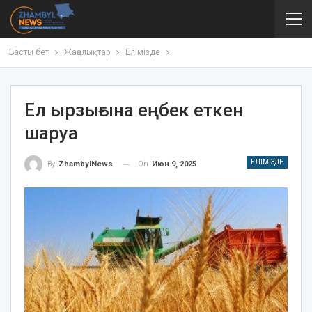
Басты бет
Жаңалықтар
Елімізде
Ел ырзығына еңбек еткен
шаруа
ЕЛІМІЗДЕ
On
Июн 9, 2025
By
ZhambylNews