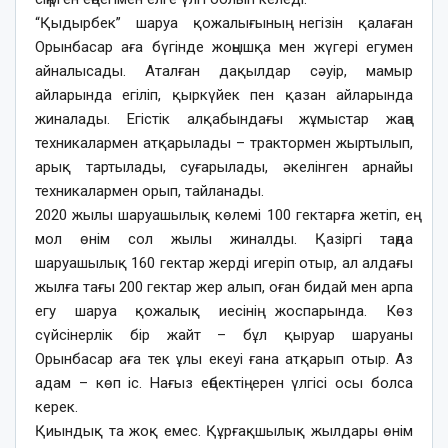
“Қыдырбек” шаруа қожалығының негізін қалаған
Орынбасар аға бүгінде жоңышқа мен жүгері егумен
айналысады. Аталған дақылдар сәуір, мамыр
айларында егіліп, қыркүйек пен қазан айларында
жиналады. Егістік алқабындағы жұмыстар жаңа
техникалармен атқарылады – трактормен жыртылып,
арық тартылады, суғарылады, әкелінген арнайы
техникалармен орып, тайланады.
2020 жылы шаруашылық көлемі 100 гектарға жетіп, ең
мол өнім сол жылы жиналды. Қазіргі таңда
шаруашылық 160 гектар жерді игеріп отыр, ал алдағы
жылға тағы 200 гектар жер алып, оған бидай мен арпа
егу шаруа қожалық иесінің жоспарында. Көз
сүйсінерлік бір жайт – бұл қыруар шаруаны
Орынбасар аға тек ұлы екеуі ғана атқарып отыр. Аз
адам – көп іс. Нағыз еңбектің ерен үлгісі осы болса
керек.
Қиындық та жоқ емес. Құрғақшылық жылдары өнім