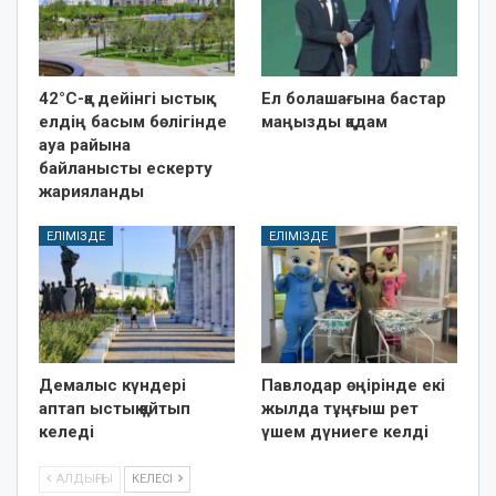
42°C-қа дейінгі ыстық:
Ел болашағына бастар
елдің басым бөлігінде
маңызды қадам
ауа райына
байланысты ескерту
жарияланды
ЕЛІМІЗДЕ
ЕЛІМІЗДЕ
Демалыс күндері
Павлодар өңірінде екі
аптап ыстық қайтып
жылда тұңғыш рет
келеді
үшем дүниеге келді
АЛДЫҢҒЫ
КЕЛЕСІ