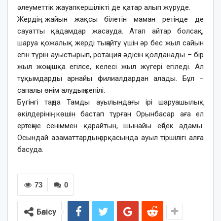
әлеуметтік жауапкершілікті де қатар алып жүруде.
Жердің жайын жақсы білетін маман ретінде де
сауатты қадамдар жасауда. Атап айтар болсақ,
шаруа қожалық жерді тыңайту үшін әр бес жыл сайын
егін түрін ауыстырып, ротация әдісін қолданады – бір
жыл жоңышқа егілсе, келесі жыл жүгері егіледі. Ал
тұқымдарды арнайы филиалдардан алады. Бұл –
сапалы өнім алудың кепілі.
Бүгінгі таңда Тамды ауылындағы ірі шаруа­шылық
өкілдерінің көшін бастап тұрған Орынбасар аға ел
ертеңіне сеніммен қарайтын, шынайы еңбек адамы.
Осындай азаматтардың арқасында ауыл тіршілігі алға
басуда.
73
0
Бөлісу