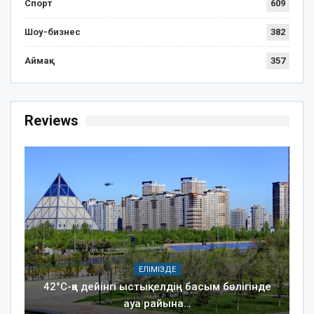
Спорт
609
Шоу-бизнес
382
Аймақ
357
Reviews
ЕЛІМІЗДЕ
42°C-қа дейінгі ыстық: елдің басым бөлігінде
ауа райына…