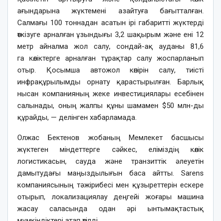
ағындарына жүктемені азайтуға бағытталған.
Салмағы 100 тоннадан асатын ірі габаритті жүктерді
өткізуге арналған ұзындығы 3,2 шақырым және ені 12
метр айналма жол салу, сондай-ақ ауданы 81,6
га көліктерге арналған тұрақтар салу жоспарланып
отыр. Қосымша автожол көпірін салу, тиісті
инфрақұрылымды орнату қарастырылған. Барлық
нысан компанияның жеке инвестициялары есебінен
салынады, оның жалпы құны шамамен $50 млн-ды
құрайды, — делінген хабарламада.
Олжас Бектенов жобаның Мемлекет басшысы
жүктеген міндеттерге сәйкес, еліміздің көлік
логистикасын, сауда және транзиттік әлеуетін
дамытудағы маңыздылығын баса айтты. Sarens
компаниясының тәжірибесі мен құзыреттерін ескере
отырып, локализациялау деңгейі жоғары машина
жасау саласында одан әрі ынтымақтастық
мүмкіндіктері атап өтілді.