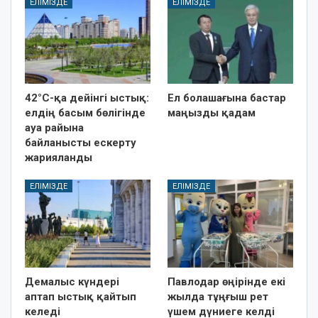
ЕЛІМІЗДЕ
ЕЛІМІЗДЕ
42°C-қа дейінгі ыстық:
Ел болашағына бастар
елдің басым бөлігінде
маңызды қадам
ауа райына
байланысты ескерту
жарияланды
ЕЛІМІЗДЕ
ЕЛІМІЗДЕ
Демалыс күндері
Павлодар өңірінде екі
аптап ыстық қайтып
жылда тұңғыш рет
келеді
үшем дүниеге келді