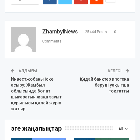
ZhambylNews
25444 Posts
0
Comments
АЛДЫҢҒЫ
КЕЛЕСІ
Инвестжобаны іске
Қандай банктер ипотека
асыру: Жамбыл
беруді уақытша
облысында болат
тоқтатты
шығаратын жаңа зауыт
құрылысы қалай жүріп
жатыр
Өзге жаңалықтар
All