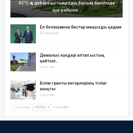
42°C-қа дейінгі ыстық: елдің басым бөлігінде
ауа райына…
Ел болашағына бастар маңызды қадам
20 часов ago
Демалыс күндері аптап ыстық
қайтып…
2 дня ago
Білім гранты иегерлерінің тізімі
шықты
2 дня ago
АЛДЫҢҒЫ
КЕЛЕСІ
1 of 6 369