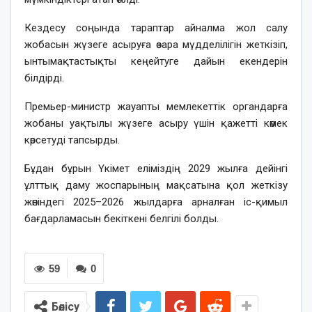
Кездесу соңында тараптар айналма жол салу
жобасын жүзеге асыруға өзара мүдделілігін жеткізіп,
ынтымақтастықты кеңейтуге дайын екендерін
білдірді.
Премьер-министр жауапты мемлекеттік органдарға
жобаны уақтылы жүзеге асыру үшін қажетті көмек
көрсетуді тапсырды.
Бұдан бұрын Үкімет еліміздің 2029 жылға дейінгі
ұлттық даму жоспарының мақсатына қол жеткізу
жөніндегі 2025–2026 жылдарға арналған іс-қимыл
бағдарламасын бекіткені белгілі болды.
59
0
Бөлісу