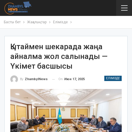
Басты бет
Жаңалықтар
Елімізде
Қытаймен шекарада жаңа
айналма жол салынады —
Үкімет басшысы
ЕЛІМІЗДЕ
On
Июн 17, 2025
By
ZhambylNews