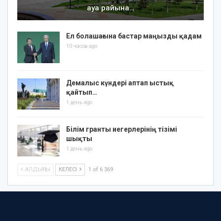
ауа райына…
Ел болашағына бастар маңызды қадам
10 часов ago
Демалыс күндері аптап ыстық
қайтып…
1 день ago
Білім гранты иегерлерінің тізімі
шықты
1 день ago
АЛДЫҢҒЫ
КЕЛЕСІ
1 of 6 369