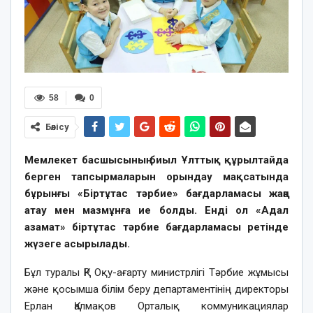
58
0
Бөлісу
Мемлекет басшысының биыл Ұлттық құрылтайда
берген тапсырмаларын орындау мақсатында
бұрынғы «Біртұтас тәрбие» бағдарламасы жаңа
атау мен мазмұнға ие болды. Енді ол «Адал
азамат» біртұтас тәрбие бағдарламасы ретінде
жүзеге асырылады.
Бұл туралы ҚР Оқу-ағарту министрлігі Тәрбие жұмысы
және қосымша білім беру департаментінің директоры
Ерлан Қалмақов Орталық коммуникациялар