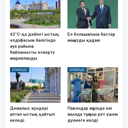
42°C-қа дейінгі ыстық:
Ел болашағына бастар
елдің басым бөлігінде
маңызды қадам
ауа райына
байланысты ескерту
жарияланды
ЕЛІМІЗДЕ
ЕЛІМІЗДЕ
Демалыс күндері
Павлодар өңірінде екі
аптап ыстық қайтып
жылда тұңғыш рет үшем
келеді
дүниеге келді