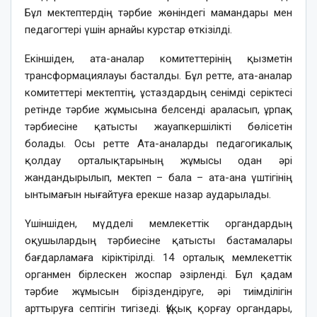
Бұл мектептердің тәрбие жөніндегі мамандары мен
педагогтері үшін арнайы курстар өткізілді.
Екіншіден, ата-аналар комитеттерінің қызметін
трансформациялауы басталды. Бұл ретте, ата-аналар
комитеттері мектептің, ұстаздардың сенімді серіктесі
ретінде тәрбие жұмысына белсенді араласып, ұрпақ
тәрбиесіне қатысты жауапкершілікті бөлісетін
болады. Осы ретте Ата-аналарды педагогикалық
қолдау орталықтарының жұмысы одан әрі
жандандырылып, мектеп – бала – ата-ана үштігінің
ынтымағын нығайтуға ерекше назар аударылады.
Үшіншіден, мүдделі мемлекеттік органдардың
оқушылардың тәрбиесіне қатысты бастамалары
бағдарламаға кіріктірілді. 14 орталық мемлекеттік
органмен бірлескен жоспар әзірленді. Бұл қадам
тәрбие жұмысын біріздендіруге, әрі тиімділігін
арттыруға септігін тигізеді. Құқық қорғау органдары,