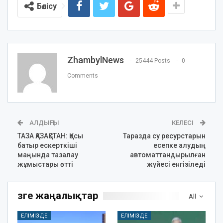
Бөлісу
ZhambylNews
25444 Posts
0
Comments
АЛДЫҢҒЫ
КЕЛЕСІ
ТАЗА ҚАЗАҚСТАН: Қосы
Таразда су ресурстарын
батыр ескерткіші
есепке алудың
маңында тазалау
автоматтандырылған
жұмыстары өтті
жүйесі енгізіледі
Өзге жаңалықтар
All
ЕЛІМІЗДЕ
ЕЛІМІЗДЕ