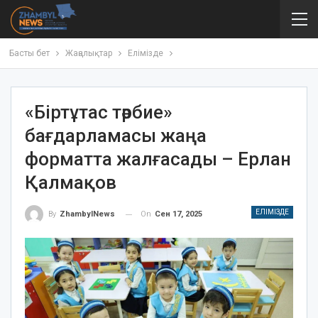
Басты бет
Жаңалықтар
Елімізде
«Біртұтас тәрбие»
бағдарламасы жаңа
форматта жалғасады – Ерлан
Қалмақов
ЕЛІМІЗДЕ
On
Сен 17, 2025
By
ZhambylNews