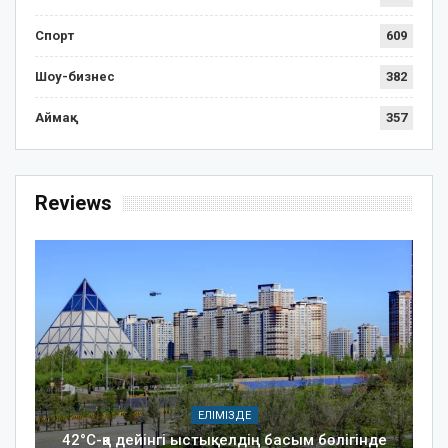
Спорт
609
Шоу-бизнес
382
Аймақ
357
Reviews
ЕЛІМІЗДЕ
42°C-қа дейінгі ыстық: елдің басым бөлігінде