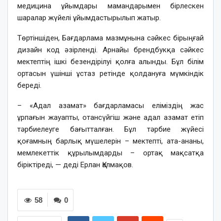
медицина ұйымдары мамандарымен бірлескен
шаралар жүйелі ұйымдастырылып жатыр.
Төртіншіден, Бағдарлама мазмұнына сәйкес бірыңғай
дизайн код әзірленді. Арнайы брендбукқа сәйкес
мектептің ішкі безендірілуі қолға алынды. Бұл білім
ортасын үшінші ұстаз ретінде қолдануға мүмкіндік
береді.
– «Адал азамат» бағдарламасы еліміздің жас
ұрпағын жауапты, отансүйгіш және адал азамат етіп
тәрбиелеуге бағытталған. Бұл тәрбие жүйесі
қоғамның барлық мүшелерін – мектепті, ата-ананы,
мемлекеттік құрылымдарды – ортақ мақсатқа
біріктіреді, — деді Ерлан Қалмақов.
58
0