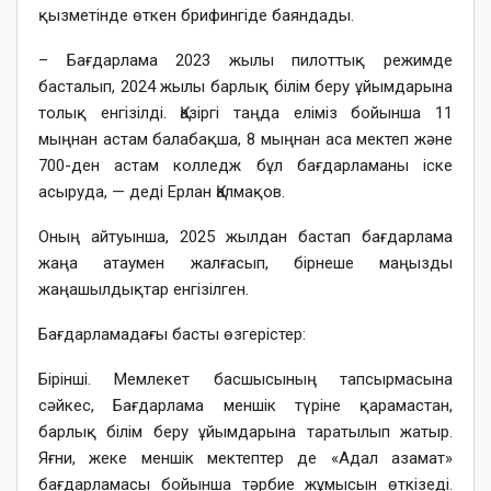
қызметінде өткен брифингіде баяндады.
– Бағдарлама 2023 жылы пилоттық режимде
басталып, 2024 жылы барлық білім беру ұйымдарына
толық енгізілді. Қазіргі таңда еліміз бойынша 11
мыңнан астам балабақша, 8 мыңнан аса мектеп және
700-ден астам колледж бұл бағдарламаны іске
асыруда, — деді Ерлан Қалмақов.
Оның айтуынша, 2025 жылдан бастап бағдарлама
жаңа атаумен жалғасып, бірнеше маңызды
жаңашылдықтар енгізілген.
Бағдарламадағы басты өзгерістер:
Бірінші. Мемлекет басшысының тапсырмасына
сәйкес, Бағдарлама меншік түріне қарамастан,
барлық білім беру ұйымдарына таратылып жатыр.
Яғни, жеке меншік мектептер де «Адал азамат»
бағдарламасы бойынша тәрбие жұмысын өткізеді.