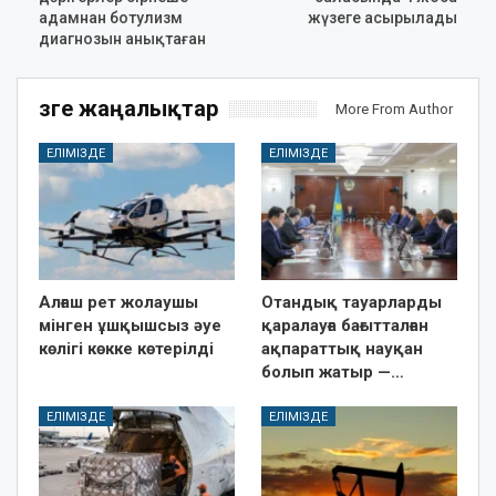
адамнан ботулизм
жүзеге асырылады
диагнозын анықтаған
Өзге жаңалықтар
More From Author
ЕЛІМІЗДЕ
ЕЛІМІЗДЕ
Алғаш рет жолаушы
Отандық тауарларды
мінген ұшқышсыз әуе
қаралауға бағытталған
көлігі көкке көтерілді
ақпараттық науқан
болып жатыр —…
ЕЛІМІЗДЕ
ЕЛІМІЗДЕ