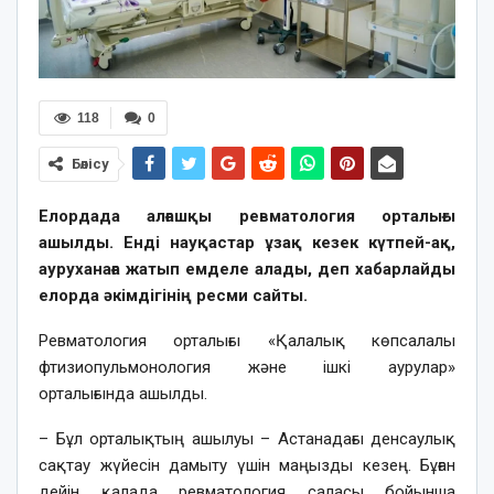
118
0
Бөлісу
Елордада алғашқы ревматология орталығы
ашылды. Енді науқастар ұзақ кезек күтпей-ақ,
ауруханаға жатып емделе алады, деп хабарлайды
елорда әкімдігінің ресми сайты.
Ревматология орталығы «Қалалық көпсалалы
фтизиопульмонология және ішкі аурулар»
орталығында ашылды.
– Бұл орталықтың ашылуы – Астанадағы денсаулық
сақтау жүйесін дамыту үшін маңызды кезең. Бұған
дейін қалада ревматология саласы бойынша