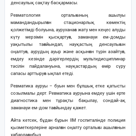
денсаулық сақтау басқармасы.
Ревматология орталығының ашылуы
мамандандырылған стационарлық көмектің
қолжетімді болуына, ауруханаға жату мен кеңес алуды
күту мерзімін қысқартуға, заманауи ем-домды
уақытылы тағайындап, науқастың денсаулығын
оңалтуға, аурудың ауыр және асқынған түрін азайтуға,
емдеу кезінде дәрігерлердің мультидисциплинар
тәсілін пайдалануына, науқастардың өмір сүру
сапасы арттыруға ықпал етеді.
Ревматика ауруы – буын мен бұлшық етке қатысты
созылмалы дерт. Ревматика ауруына емдеу үшін ерте
диагностика мен тұрақты бақылау, сондай-ақ
заманауи ем-дом тағайындау қажет.
Айта кетсек, бұдан бұрын ІІМ госпиталінде полиция
қызметкерлеріне арналған оңалту орталығы ашылғанын
хабарлағанбыз.