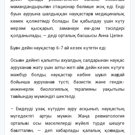
мамандандырылған стационар бөлімше жоқ еді. Енді
буын ауруына шалдыққан науқастарға медициналық
көмек қолжетімді болады. Ем қабылдау үшін күту
мерзімі қысқарып, заманауи ем-дом тәсілдері
қолданылады, — деді орталық басшысы Анна Цепке.
Бұған дейін науқастар 6-7 ай кезек күтетін еді.
Осыған дейінгі қалыпты ахуалдың салдарынан науқас
ауруханаға жату үшін алты-жеті айға дейін кезек күтуге
мәжбүр болды; науқастар көбіне шұғыл жағдай
бойынша ауруханаға түсті; базистік және гендік-
инженерлік биологиялық терапияны уақытылы
тағайындау мүмкіндігі шектелді.
– Емдеуді ұзақ күтуден ауру асқынып, науқастың
мүгедектігі артуы мүмкін. Жаңа ревматология
орталығы осы мәселелерді жүйелі түрде шешуге
бағытталған, — деп хабарлады қалалық қоғамдық