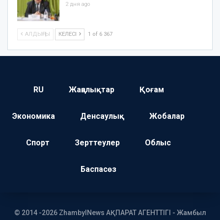
2 дня ago
АЛДЫҢҒЫ
КЕЛЕСІ
1 of 6 367
RU
Жаңалықтар
Қоғам
Экономика
Денсаулық
Жобалар
Спорт
Зерттеулер
Облыс
Баспасөз
© 2014 -2026 ZhambylNews АҚПАРАТ АГЕНТТІГІ - Жамбыл