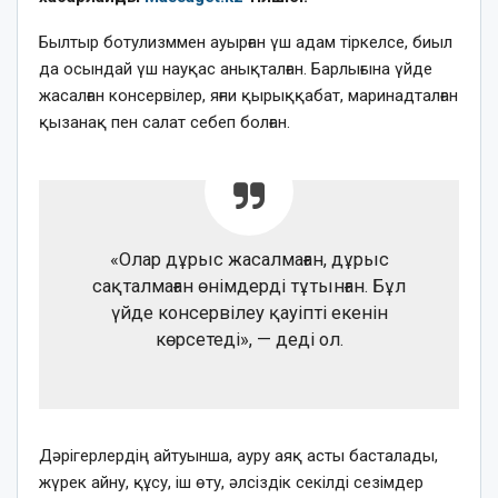
Былтыр ботулизммен ауырған үш адам тіркелсе, биыл
да осындай үш науқас анықталған. Барлығына үйде
жасалған консервілер, яғни қырыққабат, маринадталған
қызанақ пен салат себеп болған.
«Олар дұрыс жасалмаған, дұрыс
сақталмаған өнімдерді тұтынған. Бұл
үйде консервілеу қауіпті екенін
көрсетеді», — деді ол.
Дәрігерлердің айтуынша, ауру аяқ асты басталады,
жүрек айну, құсу, іш өту, әлсіздік секілді сезімдер