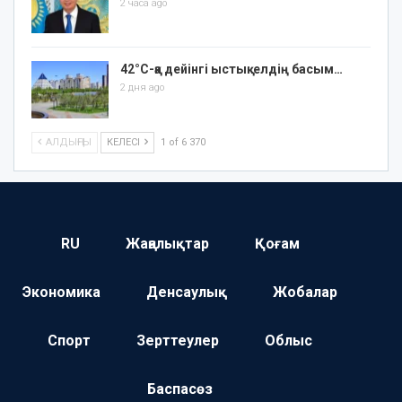
2 часа ago
42°C-қа дейінгі ыстық: елдің басым…
2 дня ago
АЛДЫҢҒЫ
КЕЛЕСІ
1 of 6 370
RU
Жаңалықтар
Қоғам
Экономика
Денсаулық
Жобалар
Спорт
Зерттеулер
Облыс
Баспасөз