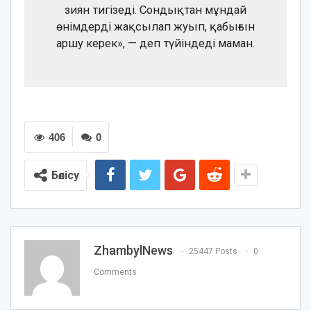
зиян тигізеді. Сондықтан мұндай
өнімдерді жақсылап жуып, қабығын
аршу керек», — деп түйіндеді маман.
406
0
Бөлісу
ZhambylNews
25447 Posts
0
Comments