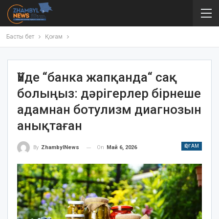
Басты бет
Қоғам
Үйде “банка жапқанда“ сақ
болыңыз: дәрігерлер бірнеше
адамнан ботулизм диагнозын
анықтаған
ҚОҒАМ
On
Май 6, 2026
By
ZhambylNews