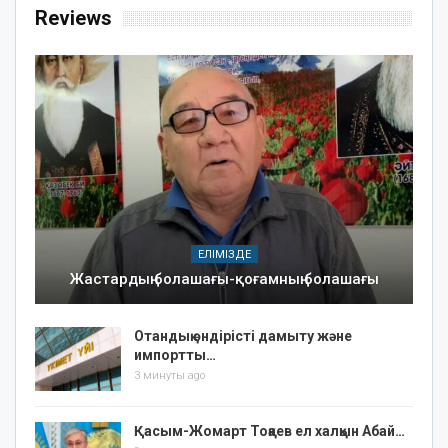
Reviews
ЕЛІМІЗДЕ
Жастардың болашағы-қоғамның болашағы
Отандық өндірісті дамыту және
импортты…
3 минуты ago
Қасым-Жомарт Тоқаев ел халқын Абай…