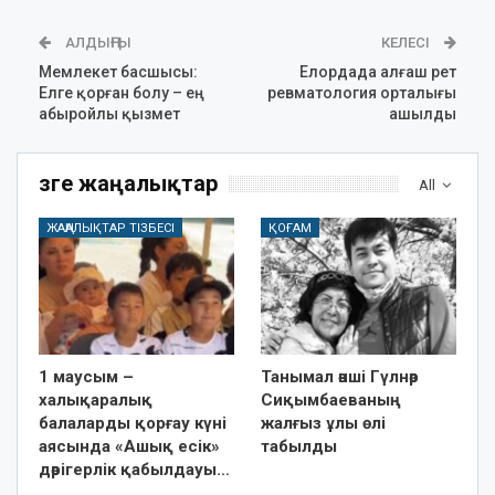
АЛДЫҢҒЫ
КЕЛЕСІ
Мемлекет басшысы:
Елордада алғаш рет
Елге қорған болу – ең
ревматология орталығы
абыройлы қызмет
ашылды
Өзге жаңалықтар
All
ЖАҢАЛЫҚТАР ТІЗБЕСІ
ҚОҒАМ
1 маусым –
Танымал әнші Гүлнәр
халықаралық
Сиқымбаеваның
балаларды қорғау күні
жалғыз ұлы өлі
аясында «Ашық есік»
табылды
дәрігерлік қабылдауы…