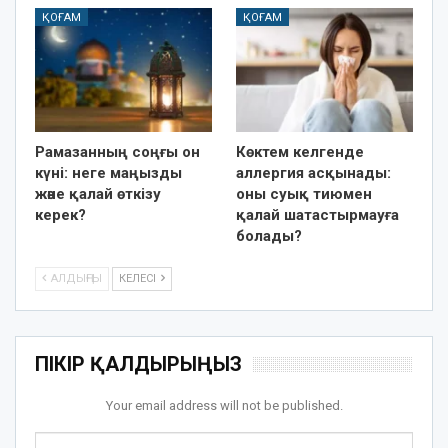
ҚОҒАМ
ҚОҒАМ
Рамазанның соңғы он
Көктем келгенде
күні: неге маңызды
аллергия асқынады:
және қалай өткізу
оны суық тиюмен
керек?
қалай шатастырмауға
болады?
АЛДЫҢҒЫ
КЕЛЕСІ
ПІКІР ҚАЛДЫРЫҢЫЗ
Your email address will not be published.