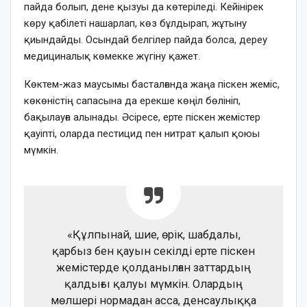
пайда болып, дене қызуы да көтеріледі. Кейінірек
көру қабілеті нашарлап, көз бұлдырап, жұтыну
қиындайды. Осындай белгілер пайда болса, дереу
медициналық көмекке жүгіну қажет.
Көктем-жаз маусымы басталғанда жаңа піскен жеміс,
көкөністің сапасына да ерекше көңіл бөлініп,
бақылауға алынады. Әсіресе, ерте піскен жемістер
қауіпті, оларда пестицид пен нитрат қалып қоюы
мүмкін.
«Құлпынай, шие, өрік, шабдалы,
қарбыз бен қауын секілді ерте піскен
жемістерде қолданылған заттардың
қалдығы қалуы мүмкін. Олардың
мөлшері нормадан асса, денсаулыққа