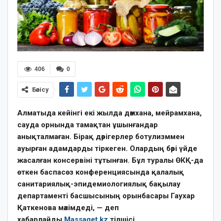
406
0
Бөлісу
Алматыда кейінгі екі жылда дәмхана, мейрамхана,
сауда орнында тамақтан ұшынғандар
анықталмаған. Бірақ дәрігерлер ботулизммен
ауырған адамдарды тіркеген. Олардың бәрі үйде
жасалған консервіні тұтынған. Бұл туралы ӨКҚ-да
өткен баспасөз конференциясында қалалық
санитариялық-эпидемиологиялық бақылау
департаменті басшысының орынбасары Гаухар
Қаткенова мәлімдеді, — деп
хабарлайды
Massaget.kz
тілшісі.