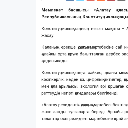
Мемлекет басшысы «Алатау қаласын
Республикасының Конституциялық заңына
Конституциялық заңның негізгі мақсаты – 
жасау.
Қаланың ерекше құқықтық мәртебесіне сай 
қолайлы орта құруға бағытталған дербес э
қолданылады.
Конституциялық заңға сәйкес, қаланы мемл
кәсіпкерлік, кеден ісі, цифрлық активтер, 
мен қала құрылысы, экология әрі қоршаған
реттеудің негізгі қағидалары белгіленді.
«Алатау резиденті» құқықтық мәртебесі бекіт
және заңды тұлғаларға береді. Арнайы реж
талаптар осы резидент мәртебесіне қарай а