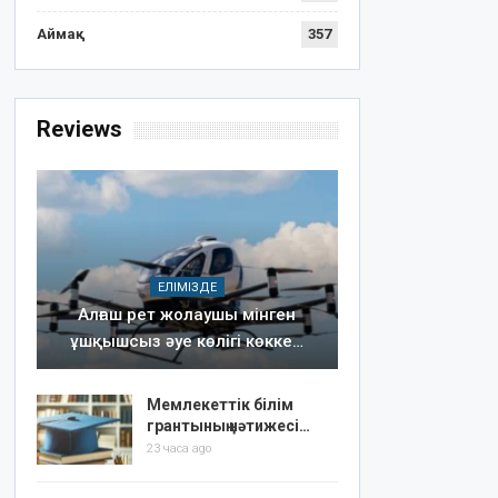
Аймақ
357
Reviews
ЕЛІМІЗДЕ
Алғаш рет жолаушы мінген
ұшқышсыз әуе көлігі көкке…
Мемлекеттік білім
грантының нәтижесі…
23 часа ago