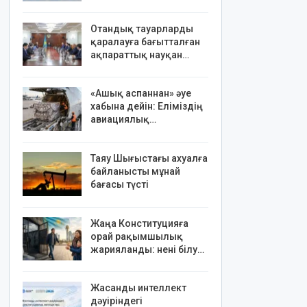
Отандық тауарларды
қаралауға бағытталған
ақпараттық науқан…
«Ашық аспаннан» әуе
хабына дейін: Еліміздің
авиациялық…
Таяу Шығыстағы ахуалға
байланысты мұнай
бағасы түсті
Жаңа Конституцияға
орай рақымшылық
жарияланды: нені білу…
Жасанды интеллект
дәуіріндегі