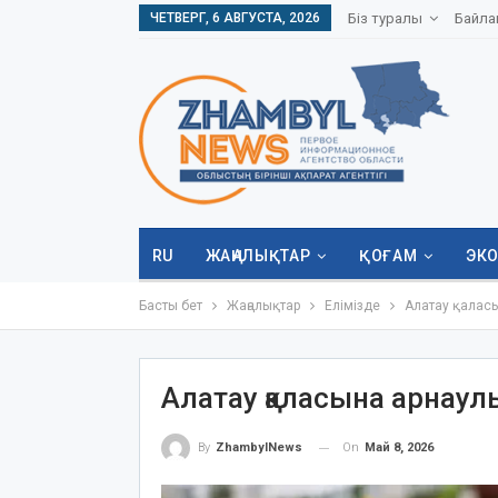
ЧЕТВЕРГ, 6 АВГУСТА, 2026
Біз туралы
Байла
RU
ЖАҢАЛЫҚТАР
ҚОҒАМ
ЭК
Басты бет
Жаңалықтар
Елімізде
Алатау қаласы
Алатау қаласына арнаулы 
On
Май 8, 2026
By
ZhambylNews