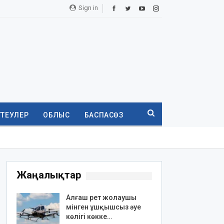
Sign in
ТТЕУЛЕР
ОБЛЫС
БАСПАСӨЗ
Жаңалықтар
Алғаш рет жолаушы
мінген ұшқышсыз әуе
көлігі көкке…