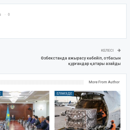
s
0
КЕЛЕСІ
Өзбекстанда ажырасу көбейіп, отбасын
құрғандар қатары азайды
More From Author
Е
ЕЛІМІЗДЕ