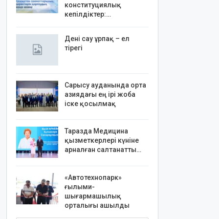
конституциялық
кепілдіктер:…
Дені сау ұрпақ – ел
тірегі
Сарысу ауданында орта
азиядағы ең ірі жоба
іске қосылмақ
Таразда Медицина
қызметкерлері күніне
арналған салтанатты…
«Автотехнопарк»
ғылыми-
шығармашылық
орталығы ашылды