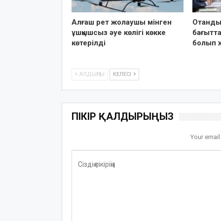
Алғаш рет жолаушы мінген
Отандық
ұшқышсыз әуе көлігі көкке
бағытта
көтерілді
болып 
АЛДЫҢҒЫ
КЕЛЕСІ
ПІКІР ҚАЛДЫРЫҢЫЗ
Your email