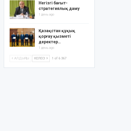
Негізгі бағыт-
стратегиялық даму
1 день ago
Қазақстан құқық
қорғау қызметі
деректер…
1 день ago
АЛДЫҢҒЫ
КЕЛЕСІ
1 of 6 367