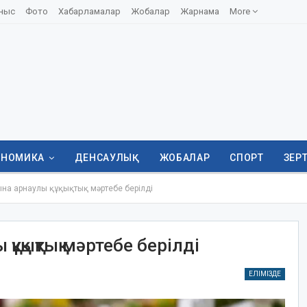
ныс
Фото
Хабарламалар
Жобалар
Жарнама
More
ОНОМИКА
ДЕНСАУЛЫҚ
ЖОБАЛАР
СПОРТ
ЗЕР
на арнаулы құқықтық мәртебе берілді
құқықтық мәртебе берілді
ЕЛІМІЗДЕ