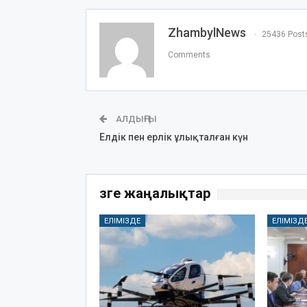
ZhambylNews
25436 Post
Comments
АЛДЫҢҒЫ
Елдік пен ерлік ұлықталған күн
Өзге жаңалықтар
ЕЛІМІЗДЕ
ЕЛІМІЗД