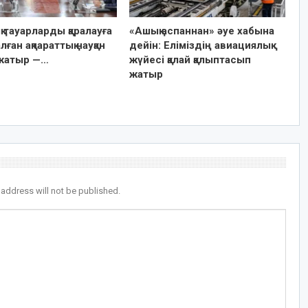
 тауарларды қаралауға
«Ашық аспаннан» әуе хабына
лған ақпараттық науқан
дейін: Еліміздің авиациялық
жатыр —…
жүйесі қалай қалыптасып
жатыр
 address will not be published.