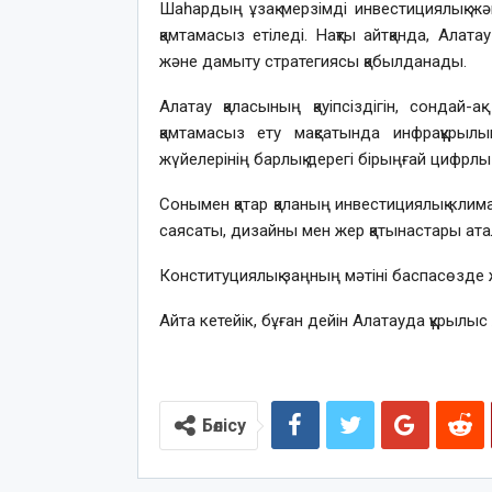
Шаһардың ұзақ мерзімді инвестициялық жән
қамтамасыз етіледі. Нақты айтқанда, Алат
және дамыту стратегиясы қабылданады.
Алатау қаласының қауіпсіздігін, сондай-
қамтамасыз ету мақсатында инфрақұрылы
жүйелерінің барлық дерегі бірыңғай цифрлық 
Сонымен қатар қаланың инвестициялық клима
саясаты, дизайны мен жер қатынастары ата
Конституциялық заңның мәтіні баспасөзде
Айта кетейік, бұған дейін Алатауда құрылы
Бөлісу