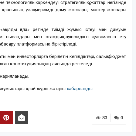
е технологиялық өркендеуі стратегиялық құжаттар негізінде
ау қаласының ұзақ мерзімді даму жоспары, мастер-жоспары
ақ «ақылды қала» ретінде тиімді жұмыс істеуі мен дамуын
м нысандары мен қоғамдық қауіпсіздікті қамтамасыз ету
басқару платформасына біріктіріледі.
ты мен инвесторларға берілетін кепілдіктері, салық-бюджет
лған конституциялық заң аясында реттеледі.
 жарияланады.
с жұмыстары қалай жүріп жатқаны
хабарланды
.
83
0