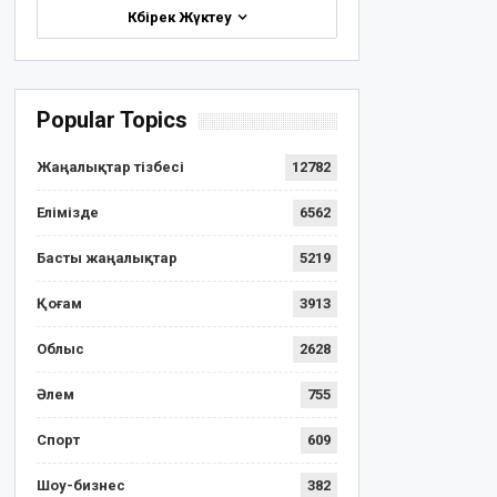
Көбірек Жүктеу
Popular Topics
Жаңалықтар тізбесі
12782
Елімізде
6562
Басты жаңалықтар
5219
Қоғам
3913
Облыс
2628
Әлем
755
Спорт
609
Шоу-бизнес
382