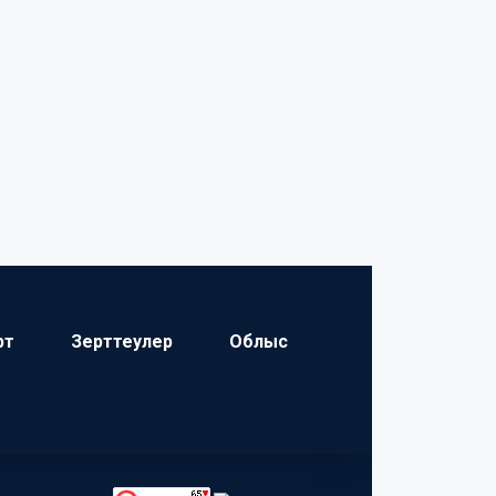
рт
Зерттеулер
Облыс