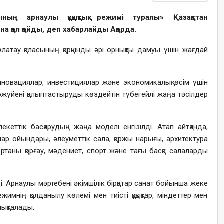
ың арнаулы құқықтық режимі туралы» Қазақстан
 қол қойды, деп хабарлайды Ақорда.
Алатау қаласының қарқынды әрі орнықты дамуы үшін жағдай
инновациялар, инвестициялар және экономикалық өсім үшін
кожүйені қалыптастыруды көздейтін түбегейлі жаңа тәсілдер
екеттік басқарудың жаңа моделі енгізілді. Атап айтқанда,
құмар ойындары, әлеуметтік сала, қаржы нарығы, архитектура
 ортаны қорғау, мәдениет, спорт және тағы басқа салаларды
ілді. Арнаулы мәртебені әкімшілік бірқатар санат бойынша жеке
имнің қолданылу көлемі мен тиісті құқықтар, міндеттер мен
нықталады.