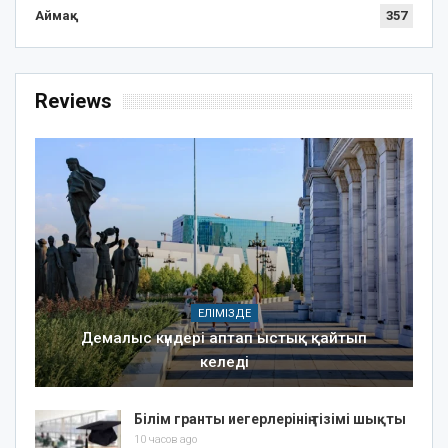
Аймақ
357
Reviews
ЕЛІМІЗДЕ
Демалыс күндері аптап ыстық қайтып
келеді
Білім гранты иегерлерінің тізімі шықты
10 часов ago