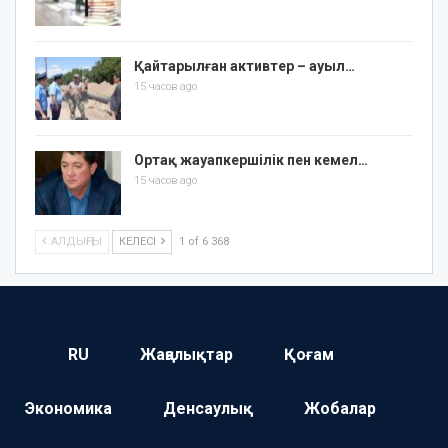
Қайтарылған активтер – ауыл…
15 часов ago
Ортақ жауапкершілік пен кемел…
15 часов ago
АЛДЫҢҒЫ
КЕЛЕСІ
1 of 6 368
RU
Жаңалықтар
Қоғам
Экономика
Денсаулық
Жобалар