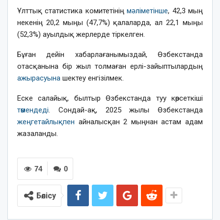
Ұлттық статистика комитетінің
мәліметінше
, 42,3 мың
некенің 20,2 мыңы (47,7%) қалаларда, ал 22,1 мыңы
(52,3%) ауылдық жерлерде тіркелген.
Бұған дейін хабарлағанымыздай, Өзбекстанда
отасқанына бір жыл толмаған ерлі-зайыптылардың
ажырасуына
шектеу енгізілмек.
Еске салайық, былтыр Өзбекстанда туу көрсеткіші
төмендеді
. Сондай-ақ, 2025 жылы Өзбекстанда
жеңгетайлықпен
айналысқан 2 мыңнан астам адам
жазаланды.
74
0
Бөлісу