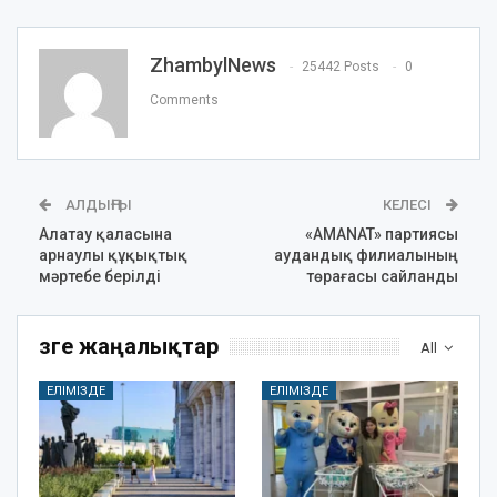
ZhambylNews
25442 Posts
0
Comments
АЛДЫҢҒЫ
КЕЛЕСІ
Алатау қаласына
«AMANAT» партиясы
арнаулы құқықтық
аудандық филиалының
мәртебе берілді
төрағасы сайланды
Өзге жаңалықтар
All
ЕЛІМІЗДЕ
ЕЛІМІЗДЕ