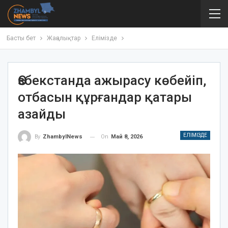
Басты бет
Жаңалықтар
Елімізде
Өзбекстанда ажырасу көбейіп,
отбасын құрғандар қатары
азайды
ЕЛІМІЗДЕ
On
Май 8, 2026
By
ZhambylNews