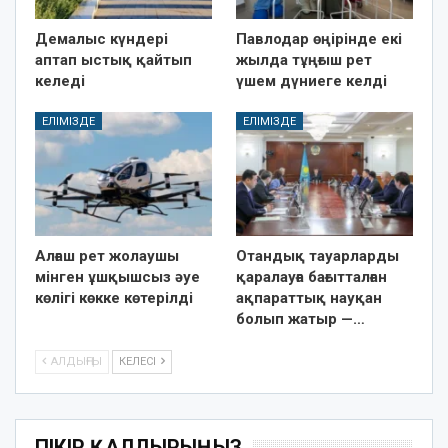
Демалыс күндері
Павлодар өңірінде екі
аптап ыстық қайтып
жылда тұңғыш рет
келеді
үшем дүниеге келді
ЕЛІМІЗДЕ
ЕЛІМІЗДЕ
Алғаш рет жолаушы
Отандық тауарларды
мінген ұшқышсыз әуе
қаралауға бағытталған
көлігі көкке көтерілді
ақпараттық науқан
болып жатыр —…
АЛДЫҢҒЫ
КЕЛЕСІ
ПІКІР ҚАЛДЫРЫҢЫЗ