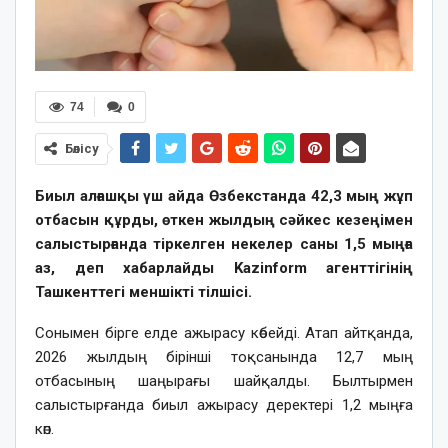
74
0
Бөлісу
Биыл алғашқы үш айда Өзбекстанда 42,3 мың жұп
отбасын құрды, өткен жылдың сәйкес кезеңімен
салыстырғанда тіркелген некелер саны 1,5 мыңға
аз, деп хабарлайды Kazinform агенттігінің
Ташкенттегі меншікті тілшісі.
Сонымен бірге елде ажырасу көбейді. Атап айтқанда,
2026 жылдың бірінші тоқсанында 12,7 мың
отбасының шаңырағы шайқалды. Былтырмен
салыстырғанда биыл ажырасу деректері 1,2 мыңға
көп.