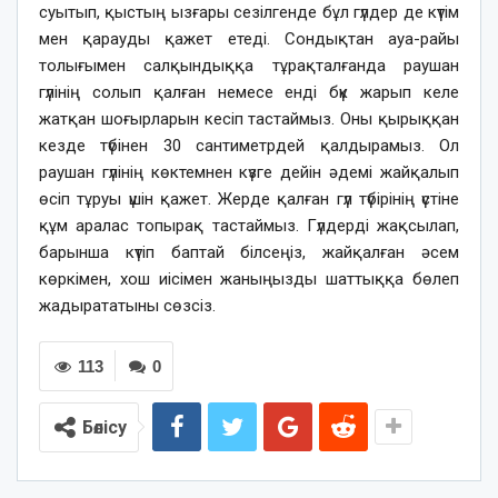
суытып, қыстың ызғары сезілгенде бұл гүлдер де күтім
мен қарауды қажет етеді. Сондықтан ауа-райы
толығымен салқындыққа тұрақталғанда раушан
гүлінің солып қалған немесе енді бүк жарып келе
жатқан шоғырларын кесіп тастаймыз. Оны қырыққан
кезде түбінен 30 сантиметрдей қалдырамыз. Ол
раушан гүлінің көктемнен күзге дейін әдемі жайқалып
өсіп тұруы үшін қажет. Жерде қалған гүл түбірінің үстіне
құм аралас топырақ тастаймыз. Гүлдерді жақсылап,
барынша күтіп баптай білсеңіз, жайқалған әсем
көркімен, хош иісімен жаныңызды шаттыққа бөлеп
жадырататыны сөзсіз.
113
0
Бөлісу