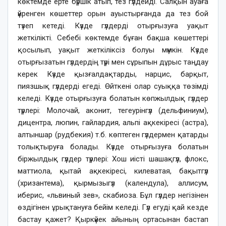
көктемде ерте бүршік атып, тез гүлдейді. Салқын ауаға
үйренген көшеттер орын ауыстырғанда да тез бой
түзеп кетеді. Күзде гүлдерді отырғызуға уақыт
жеткілікті. Себебі көктемде бұған бақша көшеттері
қосылып, уақыт жеткіліксіз болуы мүмкін. Күзде
отырғызатын гүлдердің түрі мен сұрыпын дұрыс таңдау
керек Күзде қызғалдақтарды, нарцис, барқыт,
пиязшық гүлдерді егеді. Өйткені олар суыққа төзімді
келеді. Күзде отырғызуға болатын көпжылдық гүлдер
түрлері: Молочай, аконит, тегеурінгүл (дельфиниум),
дицентра, люпин, гайлардия, альпі ақкекіресі (астра),
алтыншар (рудбекия) т.б. көптеген гүлдермен қатарды
толықтыруға болады. Күзде отырғызуға болатын
біржылдық гүлдер түрлері: Хош иісті шашақгүл, флокс,
маттиола, қытай ақкекіресі, килеватая, бақытгүл
(хризантема), қырмызыгүл (календула), аллисум,
иберис, «львиный зев», скабиоза. Бұл гүлдер негізінен
өздігінен ұрықтануға бейім келеді. Гүл егуді қай кезде
бастау қажет? Қыркүйек айының ортасынан бастап