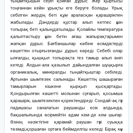
тыңайтқышын сеуіп қойған дұрыс. Жер қыртысы
тоңғаннан кейін ұрықты еге беруге болады. Ұрық
себілген жердің беті құм араласқан қарашірікпен
жабылады. Дәндерді құстар алып кетпес үшін
топырақ беті қалыңдатылады. Қолайлы температура
қалыптастыру үшін бетін ағаш жапырақтарымен
жапқан дұрыс. Бағбаншылар көбіне өсімдіктерді
көшеттен отырғызғанды дұрыс көреді. Себебі олар
ылғалды, қышқыл топырақта тез тамыр алып өніп
кетеді. Алдын-ала қазылып дайындалған шұңқырға
органикалық, минералды тыңайтқыштар себіледі.
Артынан шымтезек салынады. Көшеттің шашыраған
тамырларын кішкене қырқып қысқартады.
Қондырылған көшетті молынан суғарып, қосымша
қарашірік, шымтезекпен қоректендіреді. Сондай-ақ гүл
падишасы саналатын раушанды есік алдында,
бақшалығында өсірмейтін адам кем-де кем шығар.
Өзінің нәзіктігіне қарамай раушан гүлі суыққа
төзімді,қоршаған ортаға бейімделгіш келеді. Бірақ күн