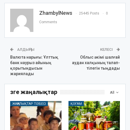
ZhambylNews
25445 Posts
0
Comments
АЛДЫҢҒЫ
КЕЛЕСІ
Валюта нарығы: Ұлттық
Облыс әкімі шалғай
банк наурыз айының
аудан халқының талап-
қорытындысын
тілегін тыңдады
жариялады
Өзге жаңалықтар
All
ЖАҢАЛЫҚТАР ТІЗБЕСІ
ҚОҒАМ