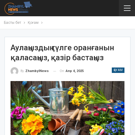
Басты бет
Қоғам
Аулаңыздың гүлге оранғанын
қаласаңыз, қазір бастаңыз
ҚОҒАМ
On
Апр 4, 2025
By
ZhambylNews