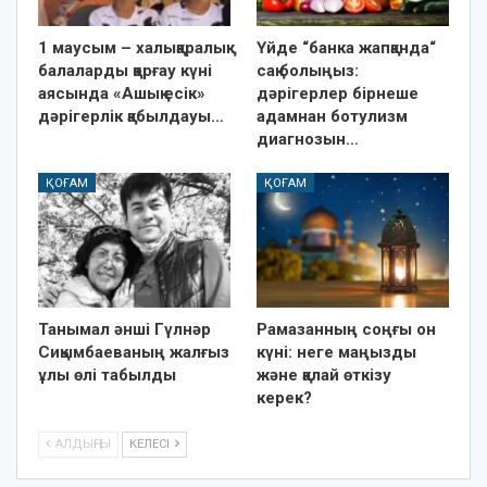
1 маусым – халықаралық
Үйде “банка жапқанда“
балаларды қорғау күні
сақ болыңыз:
аясында «Ашық есік»
дәрігерлер бірнеше
дәрігерлік қабылдауы…
адамнан ботулизм
диагнозын…
ҚОҒАМ
ҚОҒАМ
Танымал әнші Гүлнәр
Рамазанның соңғы он
Сиқымбаеваның жалғыз
күні: неге маңызды
ұлы өлі табылды
және қалай өткізу
керек?
АЛДЫҢҒЫ
КЕЛЕСІ