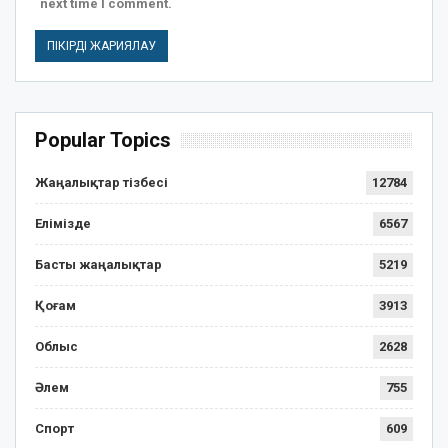
next time I comment.
Popular Topics
Жаңалықтар тізбесі
12784
Елімізде
6567
Басты жаңалықтар
5219
Қоғам
3913
Облыс
2628
Әлем
755
Спорт
609