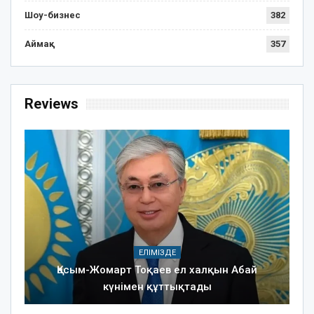
Шоу-бизнес
382
Аймақ
357
Reviews
ЕЛІМІЗДЕ
Қасым-Жомарт Тоқаев ел халқын Абай
күнімен құттықтады