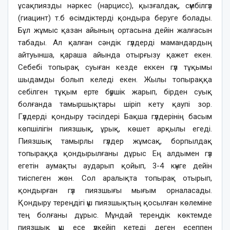
ұсақпиязды нәркес (нарцисс), қызғалдақ, сүмбілгүл
(гиацинт) т.б өсімдіктерді қондыра беруге болады.
Бұл жұмыс қазан айының ортасына дейін жалғасын
табады. Ал қалған сәндік гүлдерді мамандардың
айтуынша, қараша айында отырғызу қажет екен.
Себебі топырақ суыған кезде еккен гүл тұқымы
шыдамды болып келеді екен. Жылы топыраққа
себілген тұқым ерте бүршік жарып, бірден суық
болғанда тамыршықтары шіріп кету қаупі зор.
Гүлдерді қондыру тәсілдері Бақша гүлдерінің басым
көпшілігін пиязшық, ұрық, көшет арқылы егеді.
Пиязшық тамырлы гүлдер жұмсақ, борпылдақ
топыраққа қондырылғаны дұрыс Ең алдымен гүл
егетін аумақты аударып қойып, 3-4 күнге дейін
тиіспеген жөн. Сол аралықта топырақ отырып,
қондырған гүл пиязшығы мығым орналасады.
Қондыру тереңдігі үш пиязшықтың қосылған көлеміне
тең болғаны дұрыс. Мұндай тереңдік көктемде
пиязшық үш есе үлкейіп кетеді деген есеппен