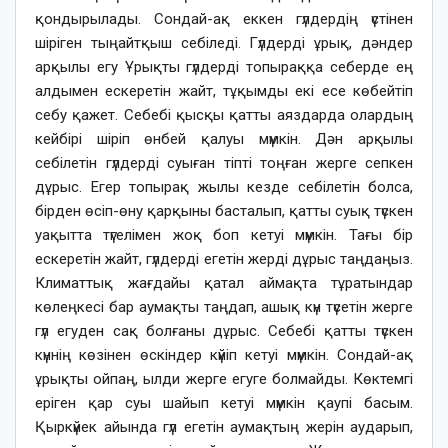
қондырылады. Сондай-ақ еккен гүлдердің үстінен
шіріген тыңайтқыш себіледі. Гүлдерді ұрық, дәндер
арқылы егу Ұрықты гүлдерді топыраққа себерде ең
алдымен ескеретін жайт, тұқымды екі есе көбейтіп
себу қажет. Себебі қысқы қатты аяздарда олардың
кейбірі шіріп өнбей қалуы мүмкін. Дән арқылы
себілетін гүлдерді суыған тіпті тоңған жерге сепкен
дұрыс. Егер топырақ жылы кезде себілетін болса,
бірден өсіп-өну қарқыны басталып, қатты суық түскен
уақытта түгелімен жоқ боп кетуі мүмкін. Тағы бір
ескеретін жайт, гүлдерді егетін жерді дұрыс таңдаңыз.
Климаттық жағдайы қатал аймақта тұратындар
көлеңкесі бар аумақты таңдап, ашық күн түсетін жерге
гүл егуден сақ болғаны дұрыс. Себебі қатты түскен
күннің көзінен өскіндер күйіп кетуі мүмкін. Сондай-ақ
ұрықты ойпаң, ылди жерге егуге болмайды. Көктемгі
еріген қар суы шайып кетуі мүмкін қаупі басым.
Қыркүйек айында гүл егетін аумақтың жерін аударып,