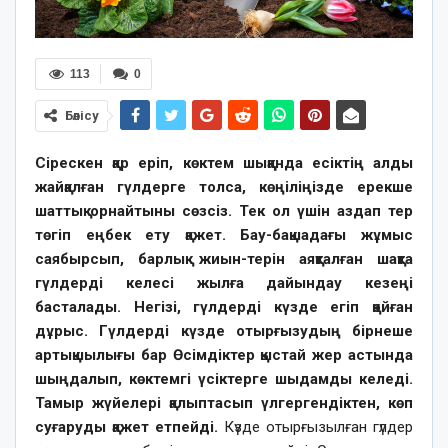
113
0
Бөлісу
Сірескен қар еріп, көктем шыққанда есіктің алды
жайқалған гүлдерге толса, көңіліңізде ерекше
шаттық орнайтыны сөзсіз. Тек ол үшін аздап тер
төгіп еңбек ету қажет. Бау-бақшадағы жұмыс
саябырсып, барлық жиын-терін аяқталған шақта
гүлдерді келесі жылға дайындау кезеңі
басталады. Негізі, гүлдерді күзде егіп қойған
дұрыс. Гүлдерді күзде отырғызудың бірнеше
артықшылығы бар Өсімдіктер қыстай жер астында
шыңдалып, көктемгі үсіктерге шыдамды келеді.
Тамыр жүйелері қалыптасып үлгергендіктен, көп
суғаруды қажет етпейді.
Күзде отырғызылған гүлдер