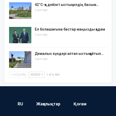
42°C-қа дейінгі ыстық: елдің басым…
2 дня ago
Ел болашағына бастар маңызды қадам
2 дня ago
Демалыс күндері аптап ыстық қайтып…
3 дня ago
АЛДЫҢҒЫ
КЕЛЕСІ
1 of 6 369
RU
Жаңалықтар
Қоғам