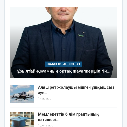
ЖАҢАЛЫҚТАР ТІЗБЕСІ
Құрылтай-қоғамның ортақ жауапкершілігін…
Алғаш рет жолаушы мінген ұшқышсыз
әуе…
1 час ago
Мемлекеттік білім грантының
нәтижесі…
1 день ago