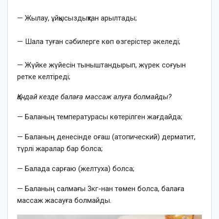
⠀
— Жылау, ұйқысыздықтан арылтады;
⠀
— Шала туған сәбилерге көп өзгерістер әкеледі;
⠀
— Жүйке жүйесін тыныштандырып, жүрек соғуын
ретке келтіреді;
Қандай кезде балаға массаж алуға болмайды?
— Баланың температурасы көтерілген жағдайда;
— Баланың денесінде оғаш (атопический) дерматит,
түрлі жаралар бар болса;
— Балада сарғаю (желтуха) болса;
— Баланың салмағы 3кг-нан төмен болса, балаға
массаж жасауға болмайды.