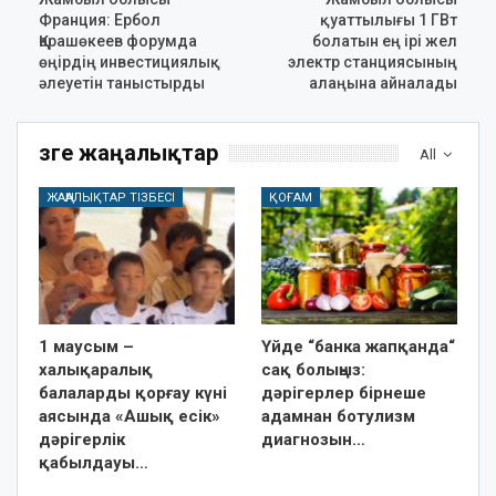
Франция: Ербол
қуаттылығы 1 ГВт
Қарашөкеев форумда
болатын ең ірі жел
өңірдің инвестициялық
электр станциясының
әлеуетін таныстырды
алаңына айналады
Өзге жаңалықтар
All
ЖАҢАЛЫҚТАР ТІЗБЕСІ
ҚОҒАМ
1 маусым –
Үйде “банка жапқанда“
халықаралық
сақ болыңыз:
балаларды қорғау күні
дәрігерлер бірнеше
аясында «Ашық есік»
адамнан ботулизм
дәрігерлік
диагнозын…
қабылдауы…