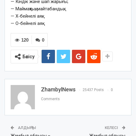
— Кіндік және шап жарығы;
— Маймақтық, майтабандық;
— X-бейнелі аяқ;
— О-бейнелі аяқ.
120
0
Бөлісу
ZhambylNews
25437 Posts
0
Comments
АЛДЫҢҒЫ
КЕЛЕСІ
Жамбыл облысы –
Жамбыл облысы