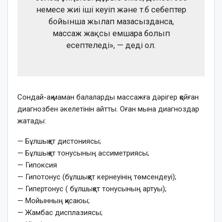
немесе жиі іші кеуіп және т.б себептер
бойынша жылап мазасызданса,
массаж жақсы емшара болып
есептеледі», — деді ол.
Сондай-ақ маман балаларды массажға дәрігер қойған
диагнозбен әкелетінін айтты. Оған мына диагноздар
жатады:
— Бұлшықет дистониясы;
— Бұлшықет тонусының ассиметриясы;
— Гипоксия
— Гипотонус (бұлшықет кернеуінің төмсендеуі);
— Гипертонус ( бұлшықет тонусының артуы);
— Мойынның қисаюы;
— Жамбас дисплазиясы;