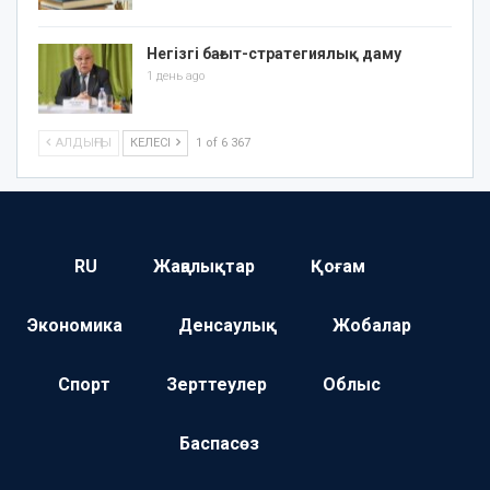
Негізгі бағыт-стратегиялық даму
1 день ago
АЛДЫҢҒЫ
КЕЛЕСІ
1 of 6 367
RU
Жаңалықтар
Қоғам
Экономика
Денсаулық
Жобалар
Спорт
Зерттеулер
Облыс
Баспасөз