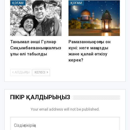
ҚОҒАМ
ҚОҒАМ
Танымал әнші Гүлнәр
Рамазанның соңғы он
Сиқымбаеваның жалғыз
күні: неге маңызды
ұлы өлі табылды
және қалай өткізу
керек?
АЛДЫҢҒЫ
КЕЛЕСІ
ПІКІР ҚАЛДЫРЫҢЫЗ
Your email address will not be published.