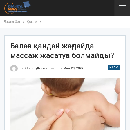
Басты бет
Қоғам
Балаға қандай жағдайда
массаж жасатуға болмайды?
ҚОҒАМ
On
Май 28, 2025
By
ZhambylNews