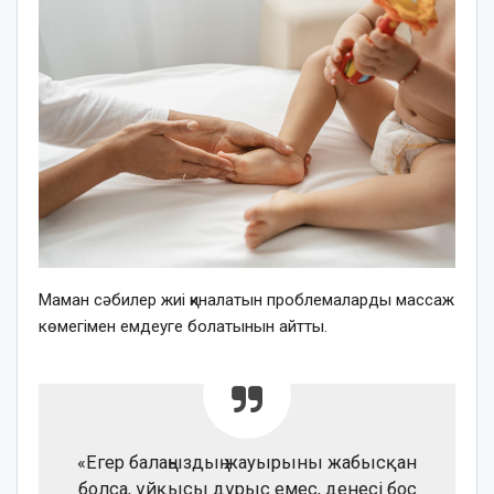
Маман сәбилер жиі қиналатын проблемаларды массаж
көмегімен емдеуге болатынын айтты.
«Егер балаңыздың жауырыны жабысқан
болса, ұйқысы дұрыс емес, денесі бос