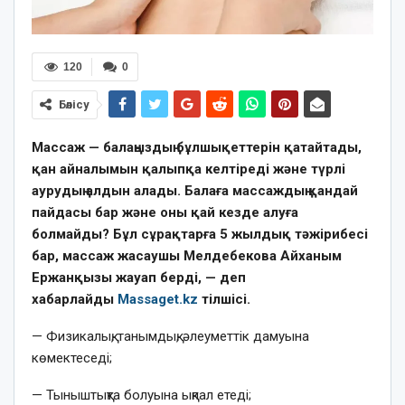
120
0
Бөлісу
Массаж — балаңыздың бұлшықеттерін қатайтады,
қан айналымын қалыпқа келтіреді және түрлі
аурудың алдын алады. Балаға массаждың қандай
пайдасы бар және оны қай кезде алуға
болмайды? Бұл сұрақтарға 5 жылдық тәжірибесі
бар, массаж жасаушы Мелдебекова Айханым
Ержанқызы жауап берді, — деп
хабарлайды
Massaget.kz
тілшісі.
— Физикалық, танымдық, әлеуметтік дамуына
көмектеседі;
— Тыныштықта болуына ықпал етеді;