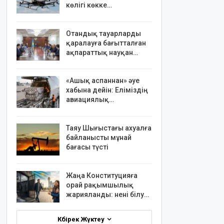
көлігі көкке…
Отандық тауарларды
қаралауға бағытталған
ақпараттық науқан…
«Ашық аспаннан» әуе
хабына дейін: Еліміздің
авиациялық…
Таяу Шығыстағы ахуалға
байланысты мұнай
бағасы түсті
Жаңа Конституцияға
орай рақымшылық
жарияланды: нені білу…
Көбірек Жүктеу