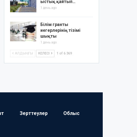
ыстық қайтып…
1 день ago
Білім гранты
иегерлерінің тізімі
шықты
1 день ago
АЛДЫҢҒЫ
КЕЛЕСІ
1 of 6 369
рт
Зерттеулер
Облыс