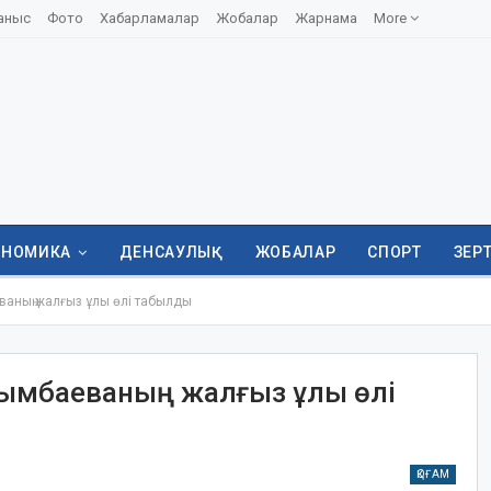
аныс
Фото
Хабарламалар
Жобалар
Жарнама
More
ОНОМИКА
ДЕНСАУЛЫҚ
ЖОБАЛАР
СПОРТ
ЗЕР
ваның жалғыз ұлы өлі табылды
иқымбаеваның жалғыз ұлы өлі
ҚОҒАМ