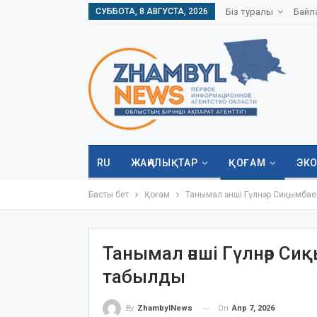
СУББОТА, 8 АВГУСТА, 2026
Біз туралы
Байл
RU
ЖАҢАЛЫҚТАР
ҚОҒАМ
ЭК
Басты бет
Қоғам
Танымал әнші Гүлнәр Сиқымбае
Танымал әнші Гүлнәр С
табылды
On
Апр 7, 2026
By
ZhambylNews