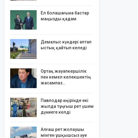
Ел болашағына бастар
маңызды қадам
Демалыс күндері аптап
ыстық қайтып келеді
Ортақ жауапкершілік
пен кемел келекшектің
жасампаз…
Павлодар өңірінде екі
жылда тұңғыш рет үшем
дүниеге келді
Алғаш рет жолаушы
мінген ұшқышсыз әуе