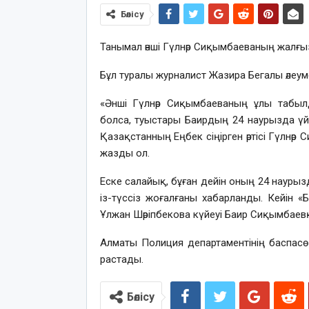
Бөлісу
Танымал әнші Гүлнәр Сиқымбаеваның жалғы
Бұл туралы журналист Жазира Бегалы әлеум
«Әнші Гүлнәр Сиқымбаеваның ұлы табылд
болса, туыстары Баирдың 24 наурызда үй
Қазақстанның Еңбек сіңірген әртісі Гүлнә
жазды ол.
Еске салайық, бұған дейін оның 24 наурыз
із-түссіз жоғалғаны хабарланды. Кейін
Ұлжан Шәріпбекова күйеуі Баир Сиқымбаевқ
Алматы Полиция департаментінің баспасөз
растады.
Бөлісу