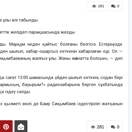
281
0
з ұлы өлі табылды.
еттік желідегі парақшасында жазды.
ы. Марқұм неден қайтыс болғаны белгісіз. Естеріңізде
ден шығып, хабар-ошарсыз кеткенін хабарлаған еді. Ол —
р Сиқымбаеваның жалғыз ұлы. Жаны жәннатта болсын», — деп
да сағат 13:00 шамасында үйден шығып кеткені, содан бері
 «Бармысың, бауырым?» радиохабарына берген сұхбатында
а іздеу салды.
 қызметі өкілі де Баир Сиқымбаев іздестіріліп жатқанын
281
0