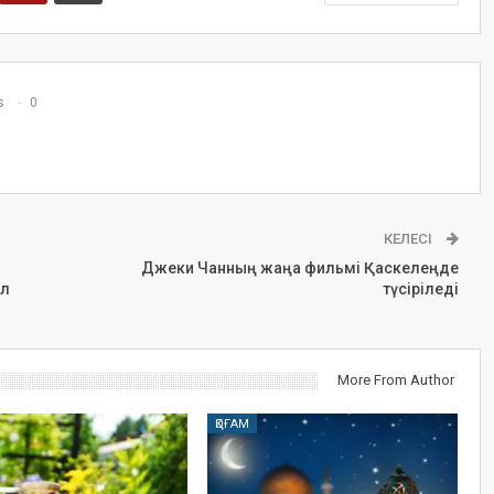
s
0
КЕЛЕСІ
Джеки Чанның жаңа фильмі Қаскелеңде
ол
түсіріледі
More From Author
ҚОҒАМ