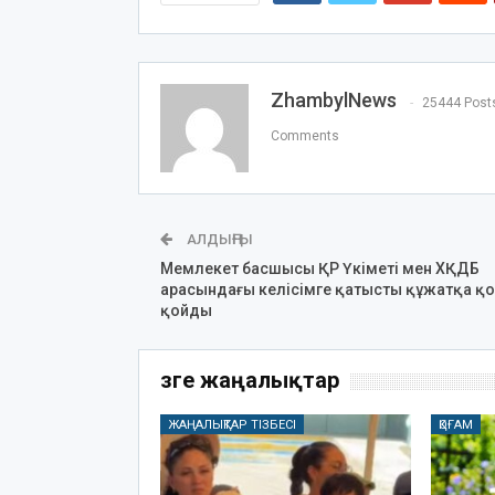
ZhambylNews
25444 Post
Comments
АЛДЫҢҒЫ
Мемлекет басшысы ҚР Үкіметі мен ХҚДБ
арасындағы келісімге қатысты құжатқа қ
қойды
Өзге жаңалықтар
ЖАҢАЛЫҚТАР ТІЗБЕСІ
ҚОҒАМ