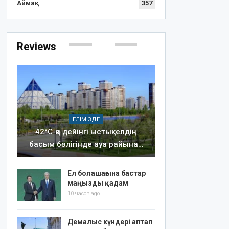
Аймақ
357
Reviews
ЕЛІМІЗДЕ
42°C-қа дейінгі ыстық: елдің
басым бөлігінде ауа райына…
Ел болашағына бастар
маңызды қадам
10 часов ago
Демалыс күндері аптап