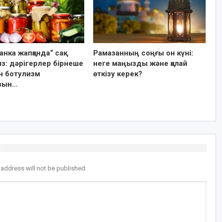
анка жапқанда“ сақ
Рамазанның соңғы он күні:
з: дәрігерлер бірнеше
неге маңызды және қалай
н ботулизм
өткізу керек?
зын…
 address will not be published.