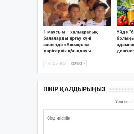
1 маусым – халықаралық
Үйде “б
балаларды қорғау күні
болыңы
аясында «Ашық есік»
адамна
дәрігерлік қабылдауы…
диагно
АЛДЫҢҒЫ
КЕЛЕСІ
ПІКІР ҚАЛДЫРЫҢЫЗ
Your email