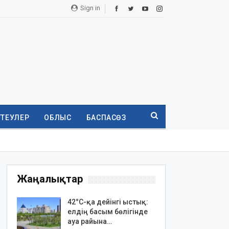
Sign in
ТТЕУЛЕР
ОБЛЫС
БАСПАСӨЗ
Жаңалықтар
42°C-қа дейінгі ыстық:
елдің басым бөлігінде
ауа райына…