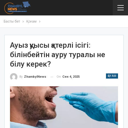
Басты бет
Қоғам
Ауыз қуысы қатерлі ісігі:
білінбейтін ауру туралы не
білу керек?
ҚОҒАМ
On
Сен 4, 2025
By
ZhambylNews