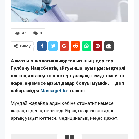
97
0
Бөлісу
Алматы онкологиялық орталығының дәрігері
Гүлбану Нақысбектің айтуынша, ауыз қуысы қатерлі
ісігінің алғашқы көріністері ұзақ уақыт емделмейтін
жара, ақ немесе қызыл дақтар болуы мүмкін, — деп
хабарлайды
Massaget.kz
тілшісі.
Мұндай жағдайда адам көбіне стоматит немесе
жарақат деп қателеседі. Бірақ олар екі аптадан
артық уақыт кетпесе, медициналық кеңес қажет.