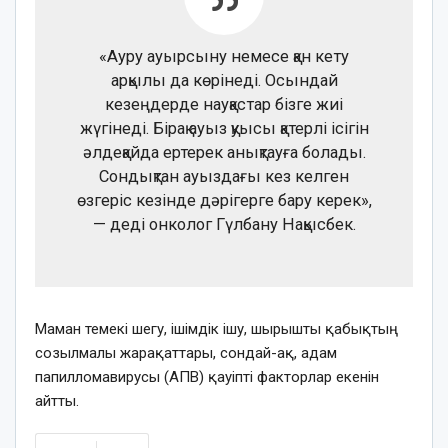
«Ауру ауырсыну немесе қан кету
арқылы да көрінеді. Осындай
кезеңдерде науқастар бізге жиі
жүгінеді. Бірақ ауыз қуысы қатерлі ісігін
әлдеқайда ертерек анықтауға болады.
Сондықтан ауыздағы кез келген
өзгеріс кезінде дәрігерге бару керек»,
— деді онколог Гүлбану Нақысбек.
Маман темекі шегу, ішімдік ішу, шырышты қабықтың
созылмалы жарақаттары, сондай-ақ, адам
папилломавирусы (АПВ) қауіпті факторлар екенін
айтты.