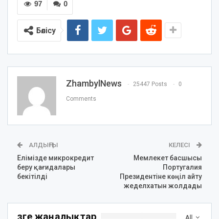
97
0
Бөлісу
ZhambylNews
25447 Posts
0
Comments
АЛДЫҢҒЫ
КЕЛЕСІ
Елімізде микрокредит
Мемлекет басшысы
беру қағидалары
Португалия
бекітілді
Президентіне көңіл айту
жеделхатын жолдады
Өзге жаңалықтар
All