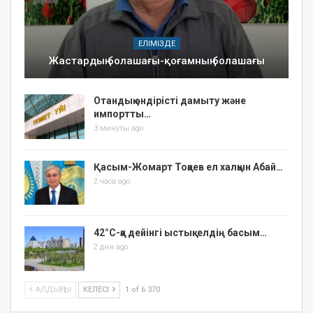
ЕЛІМІЗДЕ
Жастардың болашағы-қоғамның болашағы
Отандық өндірісті дамыту және
импортты…
3 минуты ago
Қасым-Жомарт Тоқаев ел халқын Абай…
2 часа ago
42°C-қа дейінгі ыстық: елдің басым…
2 дня ago
АЛДЫҢҒЫ
КЕЛЕСІ
1 of 6 370