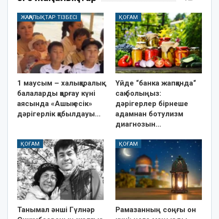
ЖАҢАЛЫҚТАР ТІЗБЕСІ
ҚОҒАМ
1 маусым – халықаралық
Үйде “банка жапқанда“
балаларды қорғау күні
сақ болыңыз:
аясында «Ашық есік»
дәрігерлер бірнеше
дәрігерлік қабылдауы…
адамнан ботулизм
диагнозын…
ҚОҒАМ
ҚОҒАМ
Танымал әнші Гүлнәр
Рамазанның соңғы он