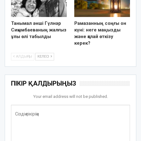
Танымал әнші Гүлнәр
Рамазанның соңғы он
Сиқымбаеваның жалғыз
күні: неге маңызды
ұлы өлі табылды
және қалай өткізу
керек?
АЛДЫҢҒЫ
КЕЛЕСІ
ПІКІР ҚАЛДЫРЫҢЫЗ
Your email address will not be published.