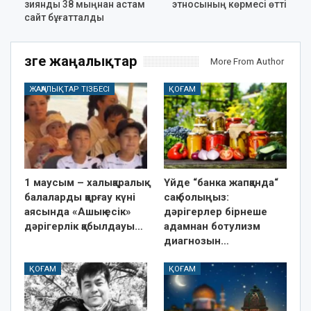
зиянды 38 мыңнан астам
этносының көрмесі өтті
сайт бұғатталды
Өзге жаңалықтар
More From Author
ЖАҢАЛЫҚТАР ТІЗБЕСІ
ҚОҒАМ
1 маусым – халықаралық
Үйде “банка жапқанда“
балаларды қорғау күні
сақ болыңыз:
аясында «Ашық есік»
дәрігерлер бірнеше
дәрігерлік қабылдауы…
адамнан ботулизм
диагнозын…
ҚОҒАМ
ҚОҒАМ