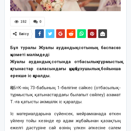
192
0
Бөлісу
Бұл туралы Жуалы аудандық сотының баспасөз
қызметі мәлімдеді
Жуалы аудандық сотында отбасылық-тұрмыстық
қатынастар саласындағы құқықбұзушылық бойынша
ерекше іс қаралды.
ӘҚБтК-нің 73-бабының 1-бөлігіне сәйкес (отбасылық-
тұрмыстық қатынастардағы былапыт сөйлеу) азамат
Т.-ға қатысты әкімшілік іс қаралды.
Іс материалдарына сүйенсек, мейрамханада өткен
үйлену тойы кезінде ер адам жұбайынан қазақтың
ежелгі дәстүріне сай өзінің үлкен әпкесіне сәлем