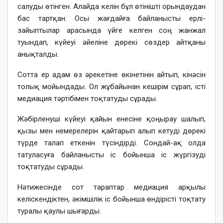
салуды өтінген. Алайда келін бұл өтінішті орындаудан
бас тартқан. Осы жағдайға байланысты ерлі-
зайыптылар арасында үйге келген соң жанжал
туындап, күйеуі әйеліне дөрекі сөздер айтқаны
анықталды.
Сотта ер адам өз әрекетіне өкінетінін айтып, кінәсін
толық мойындады. Ол жұбайынан кешірім сұрап, істі
медиация тәртібімен тоқтатуды сұрады.
Жәбірленуші күйеуі қайын енесіне қоңырау шалып,
қызы мен немерелерін қайтарып алып кетуді дөрекі
түрде талап еткенін түсіндірді. Сондай-ақ олда
татуласуға байланысты іс бойынша іс жүргізуді
тоқтатуды сұрады.
Нәтижесінде сот тараптар медиация арқылы
келіскендіктен, әкімшілік іс бойынша өндірісті тоқтату
туралы қаулы шығарды.