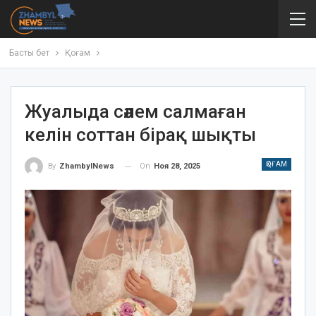
Басты бет
Қоғам
Жуалыда сәлем салмаған
келін соттан бірақ шықты
ҚОҒАМ
On
Ноя 28, 2025
By
ZhambylNews