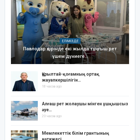
ЕЛІМІЗДЕ
Павлодар өңірінде екі жылда тұңғыш рет
үшем дүниеге…
Құрылтай-қоғамның ортақ
жауапкершілігін…
18 часов ago
Алғаш рет жолаушы мінген ұшқышсыз
әуе…
20 часов ago
Мемлекеттік білім грантының
нәтижесі…