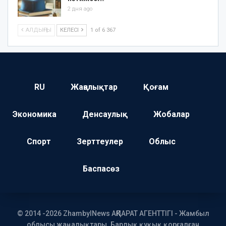
2 дня ago
АЛДЫҢҒЫ
КЕЛЕСІ
1 of 6 367
RU
Жаңалықтар
Қоғам
Экономика
Денсаулық
Жобалар
Спорт
Зерттеулер
Облыс
Баспасөз
© 2014 -2026 ZhambylNews АҚПАРАТ АГЕНТТІГІ - Жамбыл
облысы жаңалықтары. Барлық құқық қорғалған