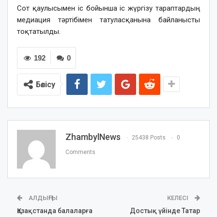
Сот қаулысымен іс бойынша іс жүргізу тараптардың
медиация тәртібімен татуласқанына байланысты
тоқтатылды.
192
0
Бөлісу
ZhambylNews
25438 Posts
0
Comments
АЛДЫҢҒЫ
КЕЛЕСІ
Қазақстанда балаларға
Достық үйінде Татар