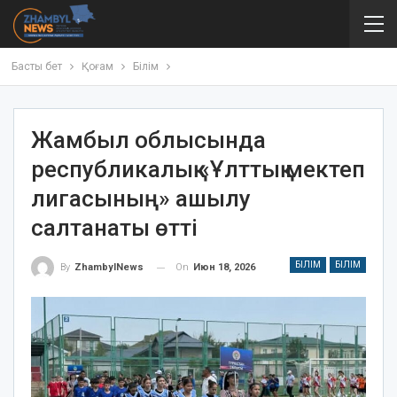
Басты бет
Қоғам
Білім
Жамбыл облысында
республикалық «Ұлттық мектеп
лигасының» ашылу
салтанаты өтті
БІЛІМ
БІЛІМ
On
Июн 18, 2026
By
ZhambylNews