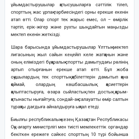
ұйымдастырушылар қатысушыларға сәттілік тілеп,
спорттың жас ұрпақ тәрбиесіндегі орны ерекше екенін
атап өтті. Олар спорт тек жарыс емес, ол – өмірлік
тәртіп, ерік-жігер және рухты шыңдайтын маңызды
мектеп екенін жеткізді.
Шара барысында ұйымдастырушылар Ұлттық мектеп
лигасының жыл сайын кеңейіп келе жатқанын және
оның еліміздегі бұқаралық спортты дамытудағы рөлінің
артып отырғанын ерекше атап өтті. Бұл жоба
оқушылардың тек спорттық қабілеттерін дамытып қана
қоймай, олардың көшбасшылық қасиеттерін
қалыптастыруға, өзара сыйластық пен достық қарым-
қатынасты нығайтуға, сондай-ақ салауатты өмір салтын
тұрақты дағдыға айналдыруға ықпал етеді.
Биылғы республикалық кезең Қазақстан Республикасы
Оқу-ағарту министрлігі мен тиісті мемлекеттік органдар
бекіткен ережеге сәйкес спорттың 10 түрі бойынша