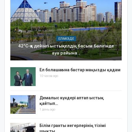
ЕЛІМІЗДЕ
42°C-қа дейінгі ыстық: елдің басым бөлігінде
ауа райына…
Ел болашағына бастар маңызды қадам
10 часов ago
Демалыс күндері аптап ыстық
қайтып…
1 день ago
Білім гранты иегерлерінің тізімі
шықты