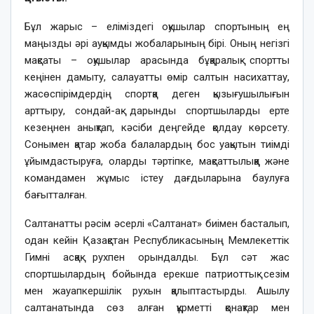
Бұл жарыс – еліміздегі оқушылар спортының ең
маңызды әрі ауқымды жобаларының бірі. Оның негізгі
мақсаты – оқушылар арасында бұқаралық спортты
кеңінен дамыту, салауатты өмір салтын насихаттау,
жасөспірімдердің спортқа деген қызығушылығын
арттыру, сондай-ақ дарынды спортшыларды ерте
кезеңнен анықтап, кәсіби деңгейде қолдау көрсету.
Сонымен қатар жоба балалардың бос уақытын тиімді
ұйымдастыруға, оларды тәртіпке, мақсаттылыққа және
командамен жұмыс істеу дағдыларына баулуға
бағытталған.
Салтанатты рәсім әсерлі «Салтанат» биімен басталып,
одан кейін Қазақстан Республикасының Мемлекеттік
Гимні асқақ рухпен орындалды. Бұл сәт жас
спортшылардың бойында ерекше патриоттық сезім
мен жауапкершілік рухын қалыптастырды. Ашылу
салтанатында сөз алған құрметті қонақтар мен