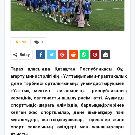
700
0
Бөлісу
Тараз қаласында Қазақстан Республикасы Оқу-
ағарту министрлігінің «Ұлттық ғылыми-практикалық
дене тәрбиесі орталығының» ұйымдастыруымен
«Ұлттық мектеп лигасының» республикалық
кезеңінің салтанатты ашылу рәсімі өтті. Ауқымды
спорттық іс-шараға еліміздің барлық өңірлерінен
келген жас спортшылар, дене шынықтыру пәні
мұғалімдері, жаттықтырушылар, төрешілер және
спорт саласының өкілдері мен жанашырлары
қатысты.