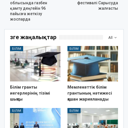
облысында газбен
фестивалі Сарысуда
қамту деңгейін 96
жалғасты
пайызға жеткізу
жоспарда
Өзге жаңалықтар
All
БІЛІМ
БІЛІМ
Білім гранты
Мемлекеттік білім
иегерлерінің тізімі
грантының нәтижесі
шықты
қашан жарияланады
БІЛІМ
БІЛІМ