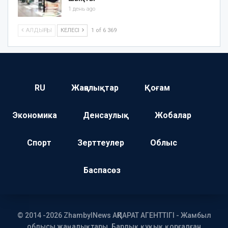
1 день ago
АЛДЫҢҒЫ
КЕЛЕСІ
1 of 6 369
RU
Жаңалықтар
Қоғам
Экономика
Денсаулық
Жобалар
Спорт
Зерттеулер
Облыс
Баспасөз
© 2014 -2026 ZhambylNews АҚПАРАТ АГЕНТТІГІ - Жамбыл
облысы жаңалықтары. Барлық құқық қорғалған