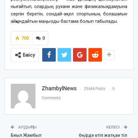
нығайтып, олардың рухани және физикалық дамуына
серпін беретін, сондай-ақ ел спортының болашағын
айқындайтын маңызды бастама болып табылады.
700
0
Бөлісу
ZhambylNews
25444 Posts
0
Comments
АЛДЫҢҒЫ
КЕЛЕСІ
Биыл Жамбыл
Өңірде өтіп жатқан тіл