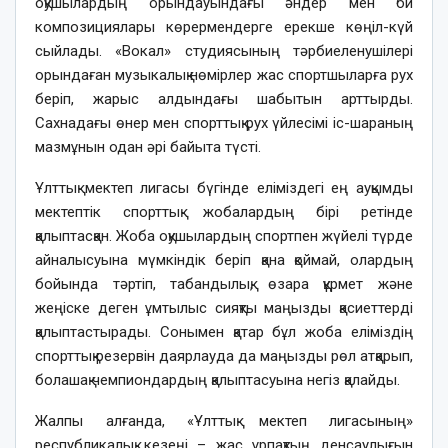
оқушылардың орындауындағы әндер мен би
композициялары көрермендерге ерекше көңіл-күй
сыйлады. «Вокал» студиясының тәрбиеленушілері
орындаған музыкалық нөмірлер жас спортшыларға рух
беріп, жарыс алдындағы шабытын арттырды.
Сахнадағы өнер мен спорттық рух үйлесімі іс-шараның
мазмұнын одан әрі байыта түсті.
Ұлттық мектеп лигасы бүгінде еліміздегі ең ауқымды
мектептік спорттық жобалардың бірі ретінде
қалыптасқан. Жоба оқушылардың спортпен жүйелі түрде
айналысуына мүмкіндік беріп қана қоймай, олардың
бойында тәртіп, табандылық, өзара құрмет және
жеңіске деген ұмтылыс сияқты маңызды қасиеттерді
қалыптастырады. Сонымен қатар бұл жоба еліміздің
спорттық резервін даярлауда да маңызды рөл атқарып,
болашақ чемпиондардың қалыптасуына негіз қалайды.
Жалпы алғанда, «Ұлттық мектеп лигасының»
республикалық кезеңі – жас ұрпақтың денсаулығын