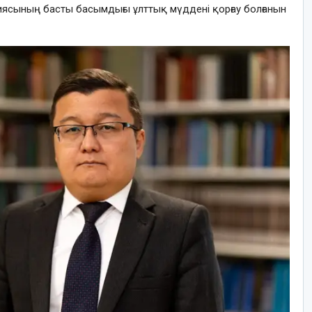
ясының басты басымдығы ұлттық мүддені қорғау болғанын