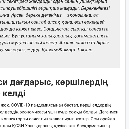
лық текетіресі жағдайды одан сайын ушықтырып
тың ауызбіршілігі айрықша маңызды. Берекенің көзі
ына үңілсек, береке дегеніміз – экономика, ал
 тыныштығын сақтай алсақ қана, өсіп-өркендей
і дау да қажет емес. Сондықтан, сыртқы саясатта
рмыз. Бұл ұстаным халықаралық қоғамдастықта
үпкі мүддесіне сай келеді. Ал ішкі саясатта бірлік
уіміз керек, – деді Қасым-Жомарт Тоқаев.
яси дағдарыс, көршілердің
р келді
н жоқ. COVID-19 пандемиясынан бастап, көрші елдердің
ы елдердің экономикасы үшін ауыр соққы болды. Дегенмен
көпвекторлы саясатын жалғастырып жатыр. Осы орайда
ндағы ҚСЗИ Халықаралық қауіпсіздік басқармасының