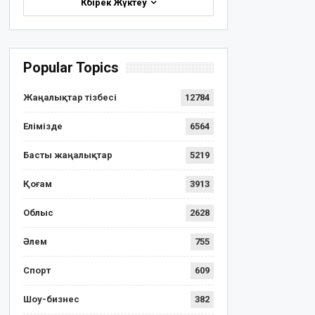
Көбірек Жүктеу
Popular Topics
Жаңалықтар тізбесі
12784
Елімізде
6564
Басты жаңалықтар
5219
Қоғам
3913
Облыс
2628
Әлем
755
Спорт
609
Шоу-бизнес
382