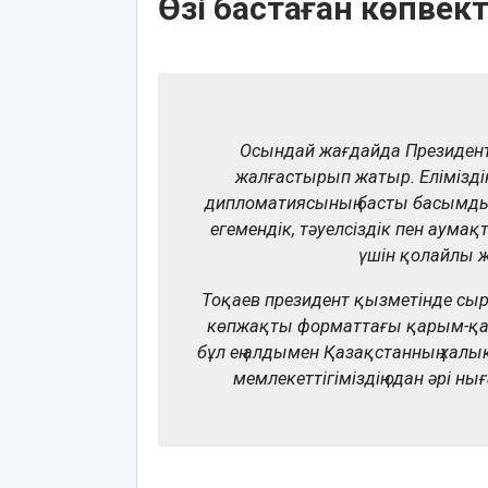
Өзі бастаған көпвек
Осындай жағдайда Президент
жалғастырып жатыр. Еліміздің
дипломатиясының басты басымдығы
егемендік, тәуелсіздік пен аум
үшін қолайлы 
Тоқаев президент қызметінде сы
көпжақты форматтағы қарым-қаты
бұл ең алдымен Қазақстанның халық
мемлекеттігіміздің одан әрі н