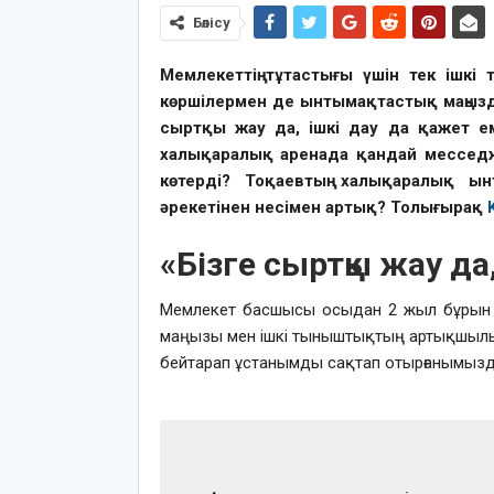
Бөлісу
Мемлекеттің тұтастығы үшін тек ішк
көршілермен де ынтымақтастық маңызд
сыртқы жау да, ішкі дау да қажет е
халықаралық аренада қандай месседж
көтерді? Тоқаевтың халықаралық ынт
әрекетінен несімен артық? Толығырақ
«Бізге сыртқы жау да,
Мемлекет басшысы осыдан 2 жыл бұрын 
маңызы мен ішкі тыныштықтың артықшыл
бейтарап ұстанымды сақтап отырғанымызд