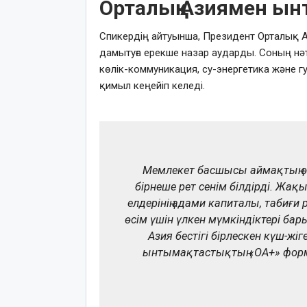
Орталық Азиямен ын
Спикердің айтуынша, Президент Орталық 
дамытуға ерекше назар аударды. Соның нә
көлік-коммуникация, су-энергетика және 
қимыл кеңейіп келеді.
Мемлекет басшысы аймақтың өз 
бірнеше рет сенім білдірді. Жақ
елдерінің адами капиталы, табиғи 
өсім үшін үлкен мүмкіндіктері бар
Азия бестігі бірлескен күш-жі
ынтымақтастықтың «ОA+» форм