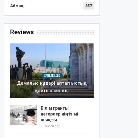
Аймақ
357
Reviews
ЕЛІМІЗДЕ
Демалыс күндері аптап ыстық
қайтып келеді
Білім гранты
иегерлерінің тізімі
шықты
10 часов ago