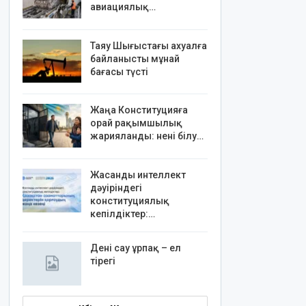
авиациялық…
Таяу Шығыстағы ахуалға
байланысты мұнай
бағасы түсті
Жаңа Конституцияға
орай рақымшылық
жарияланды: нені білу…
Жасанды интеллект
дәуіріндегі
конституциялық
кепілдіктер:…
Дені сау ұрпақ – ел
тірегі