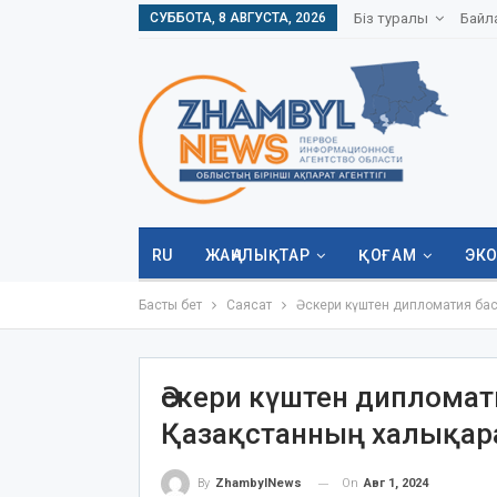
СУББОТА, 8 АВГУСТА, 2026
Біз туралы
Байл
RU
ЖАҢАЛЫҚТАР
ҚОҒАМ
ЭК
Басты бет
Саясат
Әскери күштен дипломатия ба
Әскери күштен диплома
Қазақстанның халықар
On
Авг 1, 2024
By
ZhambylNews