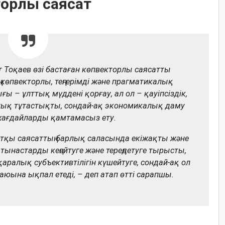
торлы саясат
 Тоқаев өзі бастаған көпвекторлы саясатты
 көпвекторлы, теңгерімді және прагматикалық
 – ұлттық мүддені қорғау, ал ол – қауіпсіздік,
ақтық тұтастықты, сондай-ақ экономикалық даму
жағдайларды қамтамасыз ету.
ртқы саясаттың барлық саласында екіжақты және
настарды кеңейтуге және тереңдетуге тырысты,
аралық субъективтілігін күшейтуге, сондай-ақ ол
ығаюына ықпал етеді, – деп атап өтті сарапшы.