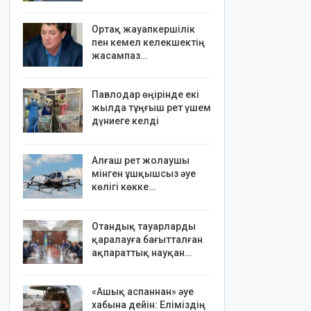
Ортақ жауапкершілік
пен кемел келекшектің
жасампаз…
Павлодар өңірінде екі
жылда тұңғыш рет үшем
дүниеге келді
Алғаш рет жолаушы
мінген ұшқышсыз әуе
көлігі көкке…
Отандық тауарларды
қаралауға бағытталған
ақпараттық науқан…
«Ашық аспаннан» әуе
хабына дейін: Еліміздің