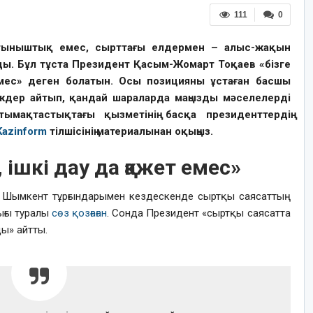
111
0
і тыныштық емес, сырттағы елдермен – алыс-жақын
ы. Бұл тұста Президент Қасым-Жомарт Тоқаев «бізге
мес» деген болатын. Осы позицияны ұстаған басшы
дер айтып, қандай шараларда маңызды мәселелерді
ымақтастықтағы қызметінің басқа президенттердің
Kazinform
тілшісінің материалынан оқыңыз.
 ішкі дау да қажет емес»
Шымкент тұрғындарымен кездескенде сыртқы саясаттың
ығы туралы
сөз қозғаған
. Сонда Президент «сыртқы саясатта
ы» айтты.