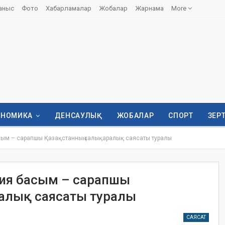
аныс
Фото
Хабарламалар
Жобалар
Жарнама
More
ОНОМИКА
ДЕНСАУЛЫҚ
ЖОБАЛАР
СПОРТ
ЗЕР
сым – сарапшы Қазақстанның халықаралық саясаты туралы
тия басым – сарапшы
алық саясаты туралы
САЯСАТ