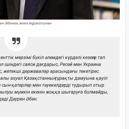
ен Әбеннің жеке мұрағатынан
ттік мерзімі бүкіл әлемдегі күрделі кезеңге тап
ел ішіндегі саяси дағдарыс, Ресей мен Украина
 жетекші державалар арасындағы текетірес.
лы ахуал Қазақстанның тұрақты дамуына қауіп
н сын-қатерлер мен тәуекелдерді тудырып отыр
озылуы мүмкін екенін жоққа шығаруға болмайды,
деді Дәурен Әбен.