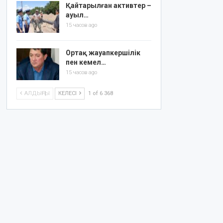
Қайтарылған активтер –
ауыл…
15 часов ago
Ортақ жауапкершілік
пен кемел…
15 часов ago
АЛДЫҢҒЫ
КЕЛЕСІ
1 of 6 368