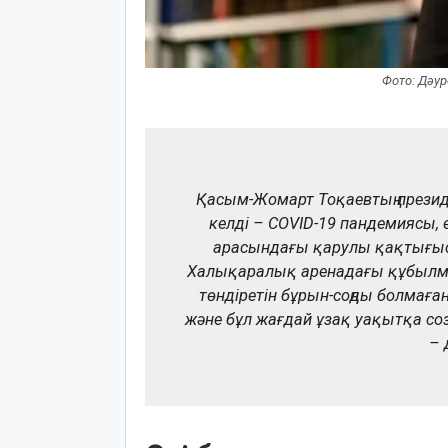
Фото: Дәур
Қасым-Жомарт Тоқаевтың президен
келді – COVID-19 пандемиясы, 
арасындағы қарулы қақтығыс,
Халықаралық аренадағы құбылма
төндіретін бұрын-соңды болмаға
және бұл жағдай ұзақ уақытқа с
– 