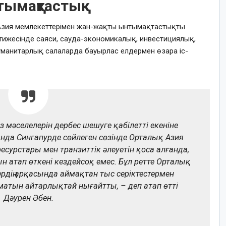
тымақтастық
Азия мемлекеттерімен жан-жақты ынтымақтастықты
тижесінде саяси, сауда-экономикалық, инвестициялық,
гуманитарлық салаларда бауырлас елдермен өзара іс-
мәселелерін дербес шешуге қабілетті екеніне
ында Сингапурде сөйлеген сөзінде Орталық Азия
ресурстары мен транзиттік әлеуетін қоса алғанда,
ын атап өткені кездейсоқ емес. Бұл ретте Орталық
гердің арқасында аймақтан тыс серіктестермен
атын айтарлықтай нығайтты, – деп атап өтті
Дәурен Әбен.