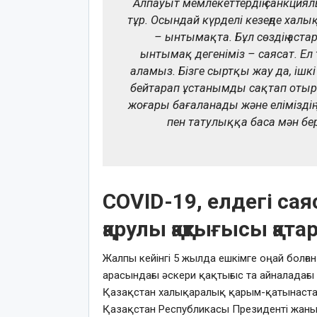
Алпауыт мемлекеттердің санкция
тұр. Осындай күрделі кезеңде халық
– ынтымақта. Бұл сөздің астар
ынтымақ дегеніміз – саясат. Ел
аламыз. Бізге сыртқы жау да, ішк
бейтарап ұстанымды сақтап оты
жоғары бағаланады және еліміздің т
пен татулыққа баса мән бер
COVID-19, елдегі са
қарулы қақтығысы қата
Жалпы кейінгі 5 жылда ешкімге оңай болға
арасындағы әскери қақтығыс та айналадағ
Қазақстан халықаралық қарым-қатынаста 
Қазақстан Республикасы Президенті жаны