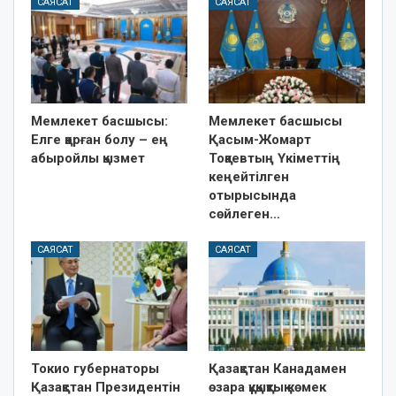
САЯСАТ
САЯСАТ
Мемлекет басшысы:
Мемлекет басшысы
Елге қорған болу – ең
Қасым-Жомарт
абыройлы қызмет
Тоқаевтың Үкіметтің
кеңейтілген
отырысында
сөйлеген…
САЯСАТ
САЯСАТ
Токио губернаторы
Қазақстан Канадамен
Қазақстан Президентін
өзара құқықтық көмек