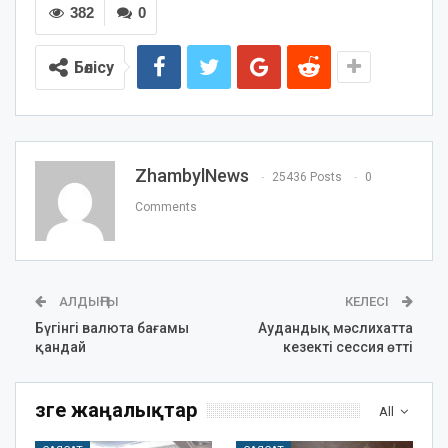
382
0
Бөлісу
ZhambylNews
25436 Posts
0
Comments
АЛДЫҢҒЫ
КЕЛЕСІ
Бүгінгі валюта бағамы
Аудандық мәслихатта
қандай
кезекті сессия өтті
Өзге жаңалықтар
All