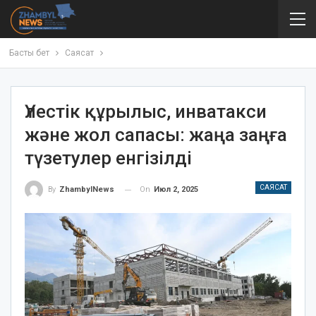
Басты бет
Саясат
Үлестік құрылыс, инватакси
және жол сапасы: жаңа заңға
түзетулер енгізілді
САЯСАТ
On
Июл 2, 2025
By
ZhambylNews