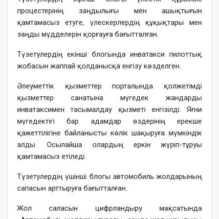
процестерінің заңдылығы мен ашықтығын
қамтамасыз етуге, үлескерлердің құқықтары мен
заңды мүдделерін қорғауға бағытталған.
Түзетулердің екінші блогында инватакси пилоттық
жобасын жаппай қолданысқа енгізу көзделген.
Әлеуметтік қызметтер порталында қолжетімді
қызметтер санатына мүгедек жандарды
инватаксимен тасымалдау қызметі енгізілді. Яғни
мүгедектігі бар адамдар өздерінің ерекше
қажеттілігіне байланысты көлік шақыруға мүмкіндік
алды. Осылайша олардың еркін жүріп-тұруы
қамтамасыз етіледі.
Түзетулердің үшінші блогы автомобиль жолдарының
сапасын арттыруға бағытталған.
Жол саласын цифрландыру мақсатында