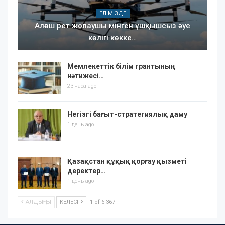
ЕЛІМІЗДЕ
Алғаш рет жолаушы мінген ұшқышсыз әуе
көлігі көкке…
Мемлекеттік білім грантының
нәтижесі…
23 часа ago
Негізгі бағыт-стратегиялық даму
1 день ago
Қазақстан құқық қорғау қызметі
деректер…
1 день ago
АЛДЫҢҒЫ
КЕЛЕСІ
1 of 6 367