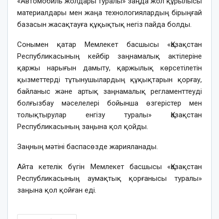
«Автомобиль жолдары туралы» заңда жол құрылысы
материалдары мен жаңа технологиялардың бірыңғай
базасын жасақтауға құқықтық негіз пайда болды.
Сонымен қатар Мемлекет басшысы «Қазақстан
Республикасының кейбір заңнамалық актілеріне
қаржы нарығын дамыту, қаржылық көрсетілетін
қызметтерді тұтынушылардың құқықтарын қорғау,
байланыс және артық заңнамалық регламенттеуді
болғызбау мәселелері бойынша өзгерістер мен
толықтырулар енгізу туралы» Қазақстан
Республикасының заңына қол қойды.
Заңның мәтіні баспасөзде жарияланады.
Айта кетелік бүгін Мемлекет басшысы «Қазақстан
Республикасының аумақтық қорғанысы туралы»
заңына қол қойған еді.