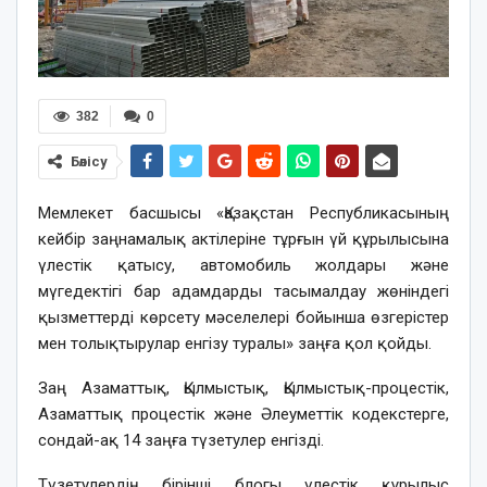
382
0
Бөлісу
Мемлекет басшысы «Қазақстан Республикасының
кейбір заңнамалық актілеріне тұрғын үй құрылысына
үлестік қатысу, автомобиль жолдары және
мүгедектігі бар адамдарды тасымалдау жөніндегі
қызметтерді көрсету мәселелері бойынша өзгерістер
мен толықтырулар енгізу туралы» заңға қол қойды.
Заң Азаматтық, Қылмыстық, Қылмыстық-процестік,
Азаматтық процестік және Әлеуметтік кодекстерге,
сондай-ақ 14 заңға түзетулер енгізді.
Түзетулердің бірінші блогы үлестік құрылыс