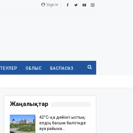
Sign in
ТТЕУЛЕР
ОБЛЫС
БАСПАСӨЗ
Жаңалықтар
42°C-қа дейінгі ыстық:
елдің басым бөлігінде
ауа райына…