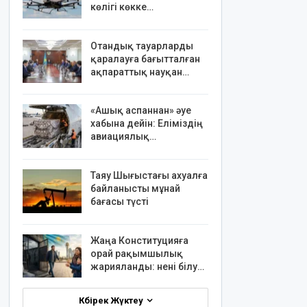
көлігі көкке…
Отандық тауарларды
қаралауға бағытталған
ақпараттық науқан…
«Ашық аспаннан» әуе
хабына дейін: Еліміздің
авиациялық…
Таяу Шығыстағы ахуалға
байланысты мұнай
бағасы түсті
Жаңа Конституцияға
орай рақымшылық
жарияланды: нені білу…
Көбірек Жүктеу