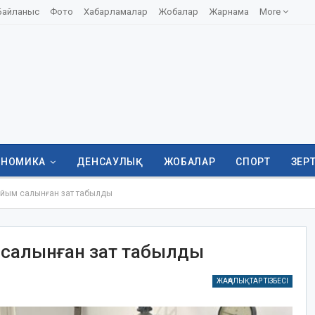
Байланыс
Фото
Хабарламалар
Жобалар
Жарнама
More
ОНОМИКА
ДЕНСАУЛЫҚ
ЖОБАЛАР
СПОРТ
ЗЕР
ыйым салынған зат табылды
 салынған зат табылды
ЖАҢАЛЫҚТАР ТІЗБЕСІ