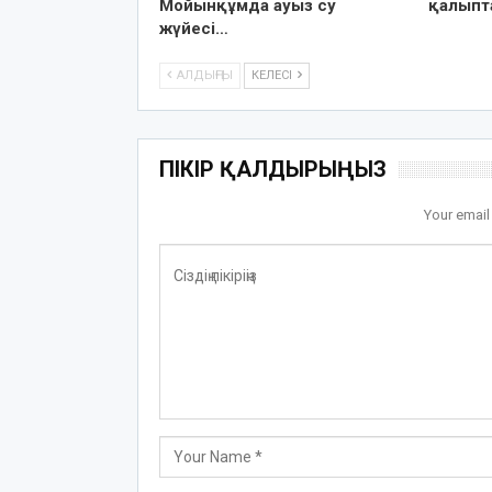
Мойынқұмда ауыз су
қалыпт
жүйесі…
АЛДЫҢҒЫ
КЕЛЕСІ
ПІКІР ҚАЛДЫРЫҢЫЗ
Your email