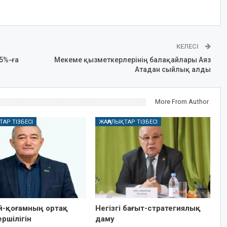
КЕЛЕСІ
5%-ға
Мекеме қызметкерлерінің балақайлары Аяз
Атадан сыйлық алды
More From Author
ТАР ТІЗБЕСІ
ЖАҢАЛЫҚТАР ТІЗБЕСІ
ай-қоғамның ортақ
Негізгі бағыт-стратегиялық
ршілігін
даму