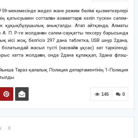
№59-мекемесінде жедел және режим бөлімі қызметкерлері
ің қатысуымен сотталған азаматтарға келіп түскен сәлем-
лік құқықбұзушылық анықталды. Атап айтқанда, Алматы
н А. П. Р-ге жолданған сәлем-сауқатты тексеру барысында
ық иісі жоқ, белгісіз 297 дана таблетка, USB шнур 2дана,
олатындай жасыл түсті (насвайға ұқсас) зат тәркіленді.
ырыс хатта жолдаған, онда 2дана құлаққап, 3дана флэш-
йынша Тараз қалалық Полиция департаментінің 1-Полиция
тылды.
145
0
s
0