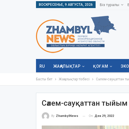
ВОСКРЕСЕНЬЕ, 9 АВГУСТА, 2026
Біз туралы
RU
ЖАҢАЛЫҚТАР
ҚОҒАМ
ЭК
Басты бет
Жаңалықтар тізбесі
Сәлем-сауқаттан т
Сәлем-сауқаттан тыйым
On
Дек 29, 2022
By
ZhambylNews