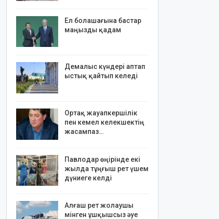
Ел болашағына бастар
маңызды қадам
Демалыс күндері аптап
ыстық қайтып келеді
Ортақ жауапкершілік
пен кемел келекшектің
жасампаз…
Павлодар өңірінде екі
жылда тұңғыш рет үшем
дүниеге келді
Алғаш рет жолаушы
мінген ұшқышсыз әуе