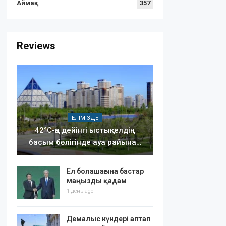
Аймақ
357
Reviews
ЕЛІМІЗДЕ
42°C-қа дейінгі ыстық: елдің
басым бөлігінде ауа райына…
Ел болашағына бастар
маңызды қадам
1 день ago
Демалыс күндері аптап