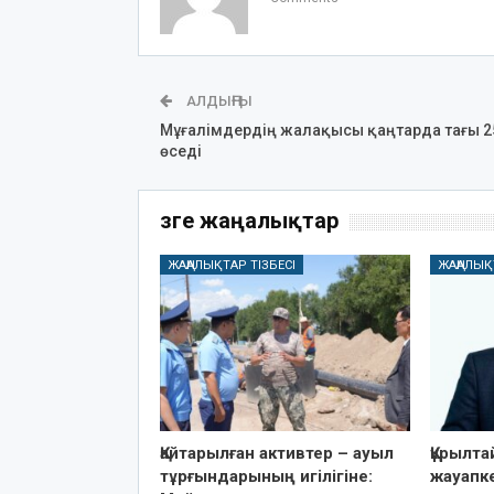
АЛДЫҢҒЫ
Мұғалімдердің жалақысы қаңтарда тағы 2
өседі
Өзге жаңалықтар
ЖАҢАЛЫҚТАР ТІЗБЕСІ
ЖАҢАЛЫҚ
Қайтарылған активтер – ауыл
Құрылт
тұрғындарының игілігіне:
жауапке