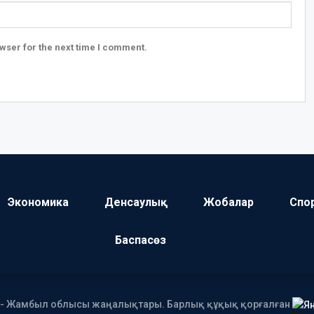
wser for the next time I comment.
Экономика
Денсаулық
Жобалар
Спо
Баспасөз
І - Жамбыл облысы жаңалықтары. Барлық құқық қорғалған