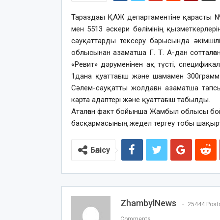
Тараздағы ҚАЖ департаментіне қарасты 
мен 5513 әскери бөлімінің қызметкерлерін
сауқаттарды тексеру барысында әкімші
облысынан азаматша Г. Т. А-дан сотталға
«Ревит» дәруменінен ақ түсті, спецификал
1дана қуаттағыш және шамамен 300грамм б
Сәлем-сауқатты жолдаған азаматша тапс
карта адаптері және қуаттағыш табылды.
Аталған факт бойынша Жамбыл облысы бо
басқармасының жедел тергеу тобы шақыр
Бөлісу
ZhambylNews
25444 Post
Comments