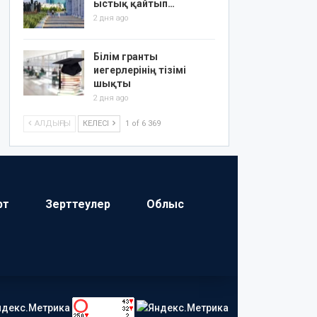
ыстық қайтып…
2 дня ago
Білім гранты
иегерлерінің тізімі
шықты
2 дня ago
АЛДЫҢҒЫ
КЕЛЕСІ
1 of 6 369
рт
Зерттеулер
Облыс