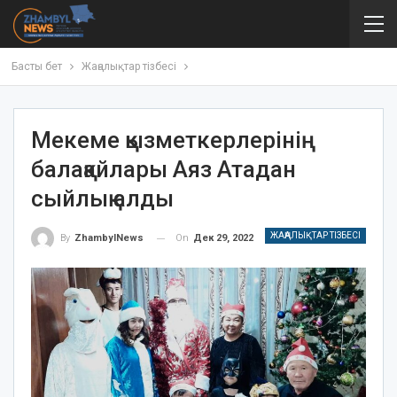
Басты бет
Жаңалықтар тізбесі
Мекеме қызметкерлерінің
балақайлары Аяз Атадан
сыйлық алды
ЖАҢАЛЫҚТАР ТІЗБЕСІ
On
Дек 29, 2022
By
ZhambylNews