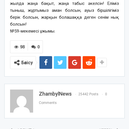
жылда жаңа бақыт, жаңа табыс әкелсін! Еліміз
тыныш, жұртымыз аман болсын, ауыз біршілігіміз
берік болсын, жарқын болашаққа деген сенім нық
болсын!
№59-мекемесі ұжымы.
98
0
Бөлісу
ZhambylNews
25442 Posts
0
Comments