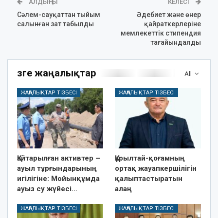
АЛДЫҢҒЫ
КЕЛЕСІ
Сәлем-сауқаттан тыйым
Әдебиет және өнер
салынған зат табылды
қайраткерлеріне
мемлекеттік стипендия
тағайындалды
Өзге жаңалықтар
All
ЖАҢАЛЫҚТАР ТІЗБЕСІ
ЖАҢАЛЫҚТАР ТІЗБЕСІ
Қайтарылған активтер –
Құрылтай-қоғамның
ауыл тұрғындарының
ортақ жауапкершілігін
игілігіне: Мойынқұмда
қалыптастыратын
ауыз су жүйесі…
алаң
ЖАҢАЛЫҚТАР ТІЗБЕСІ
ЖАҢАЛЫҚТАР ТІЗБЕСІ