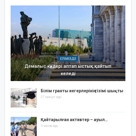
ЕЛІМІЗДЕ
Демалыс күндері аптап ыстық қайтып
келеді
Білім гранты иегерлерінің тізімі шықты
27 минут ago
Қайтарылған активтер – ауыл…
5 часов ago