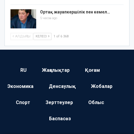
Ортақ жауапкершілік пен кемел…
5 часов ago
АЛДЫҢҒЫ
КЕЛЕСІ
1 of 6 368
RU
Жаңалықтар
Қоғам
Экономика
Денсаулық
Жобалар
Спорт
Зерттеулер
Облыс
Баспасөз