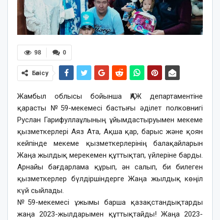
98
0
Бөлісу
Жамбыл облысы бойынша ҚАЖ департаментіне
қарасты №59-мекемесі бастығы әділет полковнигі
Руслан Гарифуллаұлының ұйымдастыруымен мекеме
қызметкерлері Аяз Ата, Ақша қар, барыс және қоян
кейпінде мекеме қызметкерлерінің балақайларын
Жаңа жылдық мерекемен құттықтап, үйлеріне барды.
Арнайы бағдарлама құрып, ән салып, би билеген
қызметкерлер бүлдіршіндерге Жаңа жылдық көңіл
күй сыйлады.
№59-мекемесі ұжымы барша қазақстандықтарды
жаңа 2023-жылдарымен құттықтайды! Жаңа 2023-