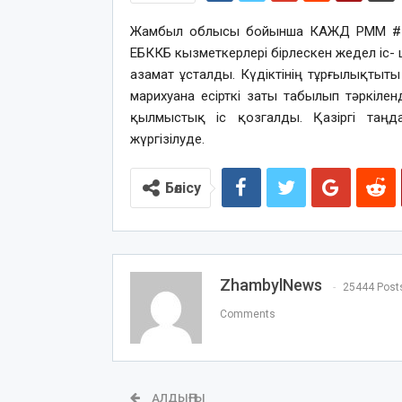
Жамбыл облысы бойынша КАЖД РММ #58
ЕБККБ кызметкерлерi бiрлескен жедел iс- 
азамат ұсталды. Күдіктінің тұрғылықтыты
марихуана есiрткi заты табылып тәркiлен
қылмыстық iс қозгалды. Қазiргi таңд
жүргiзiлуде.
Бөлісу
ZhambylNews
25444 Post
Comments
АЛДЫҢҒЫ