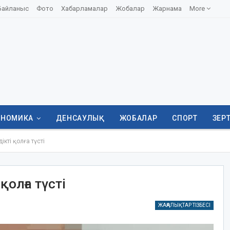
Байланыс
Фото
Хабарламалар
Жобалар
Жарнама
More
ОНОМИКА
ДЕНСАУЛЫҚ
ЖОБАЛАР
СПОРТ
ЗЕР
ікті қолға түсті
қолға түсті
ЖАҢАЛЫҚТАР ТІЗБЕСІ