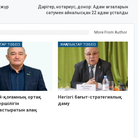
 жүр
Дәрігер, нотариус, донор: Адам ағзаларын
сатумен айналысқан 22 адам ұсталды
More From Author
ТАР ТІЗБЕСІ
ЖАҢАЛЫҚТАР ТІЗБЕСІ
ай-қоғамның ортақ
Негізгі бағыт-стратегиялық
ршілігін
даму
астыратын алаң