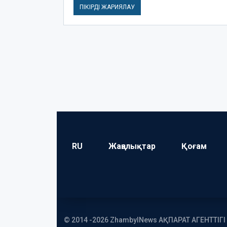
RU
Жаңалықтар
Қоғам
© 2014 -2026 ZhambylNews АҚПАРАТ АГЕНТТІГ