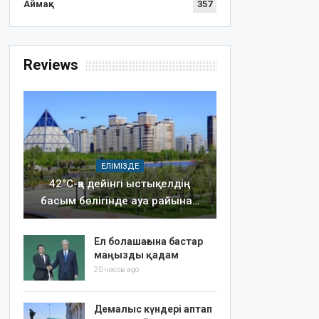
Аймақ
357
Reviews
ЕЛІМІЗДЕ
42°C-қа дейінгі ыстық: елдің
басым бөлігінде ауа райына…
Ел болашағына бастар
маңызды қадам
20 часов ago
Демалыс күндері аптап