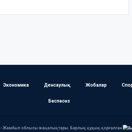
Экономика
Денсаулық
Жобалар
Спо
Баспасөз
І - Жамбыл облысы жаңалықтары. Барлық құқық қорғалған