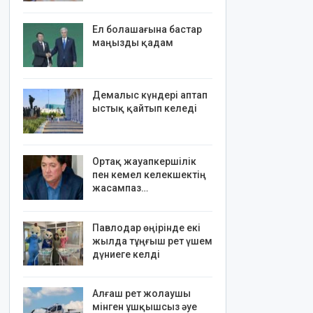
Ел болашағына бастар
маңызды қадам
Демалыс күндері аптап
ыстық қайтып келеді
Ортақ жауапкершілік
пен кемел келекшектің
жасампаз…
Павлодар өңірінде екі
жылда тұңғыш рет үшем
дүниеге келді
Алғаш рет жолаушы
мінген ұшқышсыз әуе