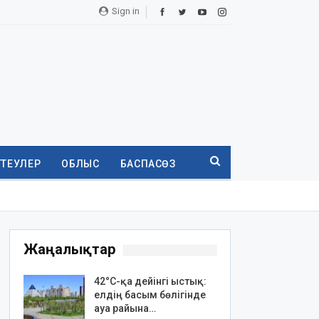
Sign in
ТТЕУЛЕР
ОБЛЫС
БАСПАСӨЗ
Жаңалықтар
42°C-қа дейінгі ыстық:
елдің басым бөлігінде
ауа райына…