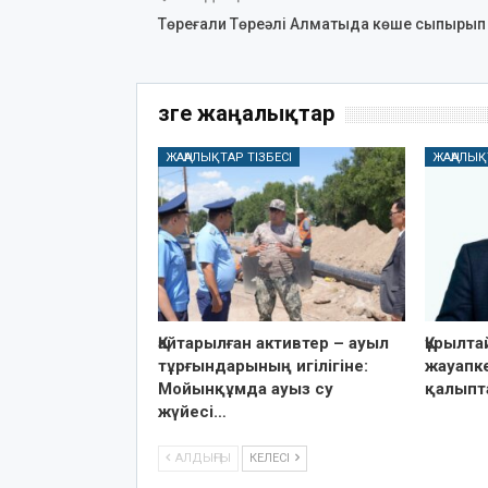
Төреғали Төреәлі Алматыда көше сыпырып
Өзге жаңалықтар
ЖАҢАЛЫҚТАР ТІЗБЕСІ
ЖАҢАЛЫҚ
Қайтарылған активтер – ауыл
Құрылт
тұрғындарының игілігіне:
жауапке
Мойынқұмда ауыз су
қалыпт
жүйесі…
АЛДЫҢҒЫ
КЕЛЕСІ