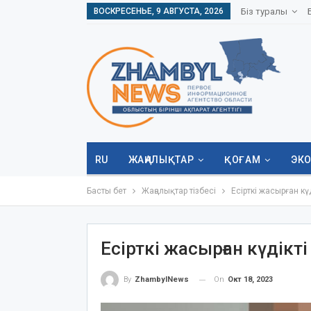
ВОСКРЕСЕНЬЕ, 9 АВГУСТА, 2026
Біз туралы
RU
ЖАҢАЛЫҚТАР
ҚОҒАМ
ЭК
Басты бет
Жаңалықтар тізбесі
Есірткі жасырған күд
Есірткі жасырған күдікті 
On
Окт 18, 2023
By
ZhambylNews