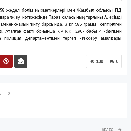
 жедел болiм кызметкерлерi мен Жамбыл облысы ПД
шара өткізу нәтижесiнде Тараз каласының тұрғыны А. есімді
 мекен-жайын тiнту барсында, 3 кг 586 грамм кептiрiлген
дi. Аталған факті бойынша ҚР ҚК 296- бабы 4 -бөлiгiмен
а полиция департаментімен тергеп -тексеру амалдары
109
0
s
0
КЕЛЕСІ