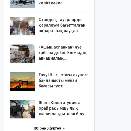
көлігі көкке…
Отандық тауарларды
қаралауға бағытталған
ақпараттық науқан…
«Ашық аспаннан» әуе
хабына дейін: Еліміздің
авиациялық…
Таяу Шығыстағы ахуалға
байланысты мұнай
бағасы түсті
Жаңа Конституцияға
орай рақымшылық
жарияланды: нені білу…
Көбірек Жүктеу