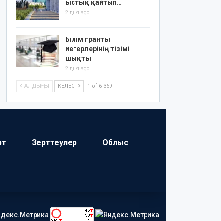
ыстық қайтып…
2 дня ago
Білім гранты
иегерлерінің тізімі
шықты
2 дня ago
АЛДЫҢҒЫ
КЕЛЕСІ
1 of 6 369
рт
Зерттеулер
Облыс