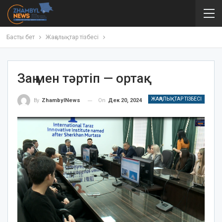
Басты бет
Жаңалықтар тізбесі
Заң мен тәртіп — ортақ
ЖАҢАЛЫҚТАР ТІЗБЕСІ
On
Дек 20, 2024
By
ZhambylNews