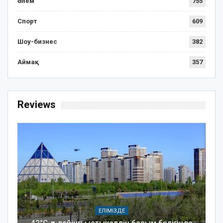
Әлем
755
Спорт
609
Шоу-бизнес
382
Аймақ
357
Reviews
ЕЛІМІЗДЕ
42°C-қа дейінгі ыстық: елдің басым бөлігінде