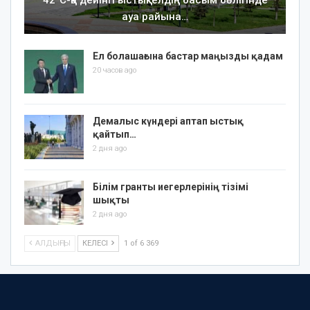
ауа райына…
Ел болашағына бастар маңызды қадам
20 часов ago
Демалыс күндері аптап ыстық
қайтып…
2 дня ago
Білім гранты иегерлерінің тізімі
шықты
2 дня ago
АЛДЫҢҒЫ
КЕЛЕСІ
1 of 6 369