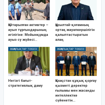
Қайтарылған активтер –
Құрылтай-қоғамның
ауыл тұрғындарының
ортақ жауапкершілігін
игілігіне: Мойынқұмда
қалыптастыратын
ауыз су жүйесі…
алаң
ЖАҢАЛЫҚТАР ТІЗБЕСІ
ЖАҢАЛЫҚТАР ТІЗБЕСІ
Негізгі бағыт-
Қазақстан құқық қорғау
стратегиялық даму
қызметі деректер
ғылымы мен жасанды
интеллектке
сүйенетін…