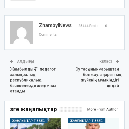
ZhambylNews
25444 Posts
0
Comments
АЛДЫҢҒЫ
КЕЛЕСІ
Жамбылдық 71 педагог
Су тасқынын ғарыштан
халықаралық,
болжау: ақпараттық
республикалық
жүйенің мүмкіндігі
бәсекелерде жеңімпаз
қандай
атанды
Өзге жаңалықтар
More From Author
ЖАҢАЛЫҚТАР ТІЗБЕСІ
ЖАҢАЛЫҚТАР ТІЗБЕСІ