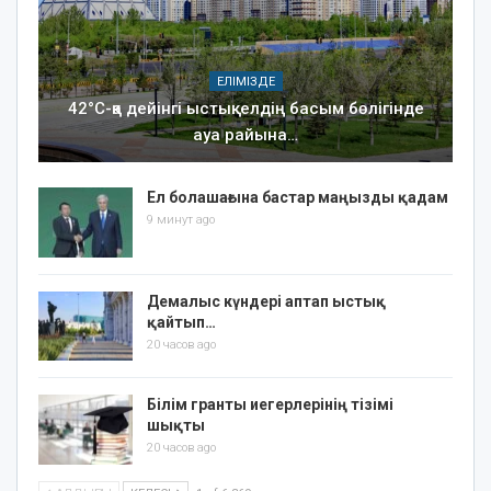
ЕЛІМІЗДЕ
42°C-қа дейінгі ыстық: елдің басым бөлігінде
ауа райына…
Ел болашағына бастар маңызды қадам
9 минут ago
Демалыс күндері аптап ыстық
қайтып…
20 часов ago
Білім гранты иегерлерінің тізімі
шықты
20 часов ago