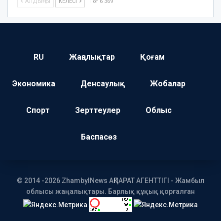
АЛДЫҢҒЫ
КЕЛЕСІ
1 of 6 369
RU
Жаңалықтар
Қоғам
Экономика
Денсаулық
Жобалар
Спорт
Зерттеулер
Облыс
Баспасөз
© 2014 -2026 ZhambylNews АҚПАРАТ АГЕНТТІГІ - Жамбыл
облысы жаңалықтары. Барлық құқық қорғалған