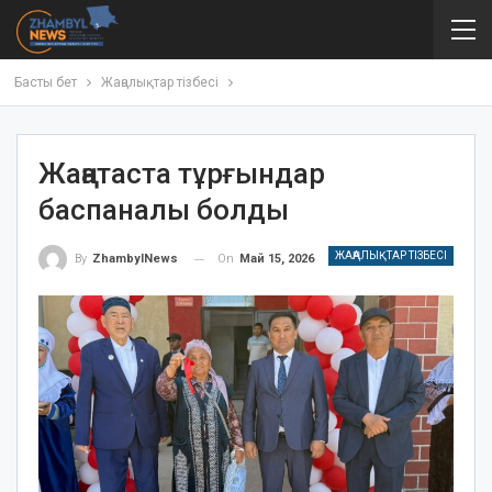
Басты бет
Жаңалықтар тізбесі
Жаңатаста тұрғындар
баспаналы болды
ЖАҢАЛЫҚТАР ТІЗБЕСІ
On
Май 15, 2026
By
ZhambylNews