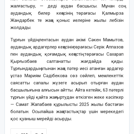
жалғастыру, — деді аудан басшысы. Мұнан соң
аудандық билер кеңесінің төрағасы Қалмырза
Жандарбек те жаңа қоныс иелеріне жылы лебізін
жолдады.
Тұрғын үйдің лентасын аудан әкімі Сәкен Мамытов,
аудандық ардагерлер кеңесінің төрағасы Серік Аппазов
пен аудандық қоғамдық кеңестің төрағасы Сахарап
Қырғызбаев салтанатты жағдайда қиды.
Тұрғындардың атынан жаңа пәтер иесі атанған ардагер
ұстаз Мариям Сәдібекова сөз сөйлеп, мемлекеттік
саясатты сапалы жүзеге асырып отырған аудан
басшылығына алғысын айтты. Айта кетейік, 63 пәтерлі
тұрғын үйді қайта жаңғыртудан өткізген жеке кәсіпкер
— Самат Жапабаев құрылысты 2025 жылы бастаған
болатын. Осылайша жаңатастықтар үшін мерекедегі
қос қуаныш мерейді асырды.