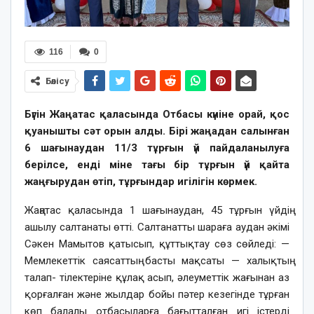
116
0
Бөлісу
Бүгін Жаңатас қаласында Отбасы күніне орай, қос
қуанышты сәт орын алды. Бірі жаңадан салынған
6 шағынаудан 11/3 тұрғын үй пайдаланылуға
берілсе, енді міне тағы бір тұрғын үй қайта
жаңғырудан өтіп, тұрғындар игілігін көрмек.
Жаңатас қаласында 1 шағынаудан, 45 тұрғын үйдің
ашылу салтанаты өтті. Салтанатты шараға аудан әкімі
Сәкен Мамытов қатысып, құттықтау сөз сөйледі: —
Мемлекеттік саясаттың басты мақсаты — халықтың
талап- тілектеріне құлақ асып, әлеуметтік жағынан аз
қорғалған және жылдар бойы пәтер кезегінде тұрған
көп балалы отбасыларға бағытталған игі істерді