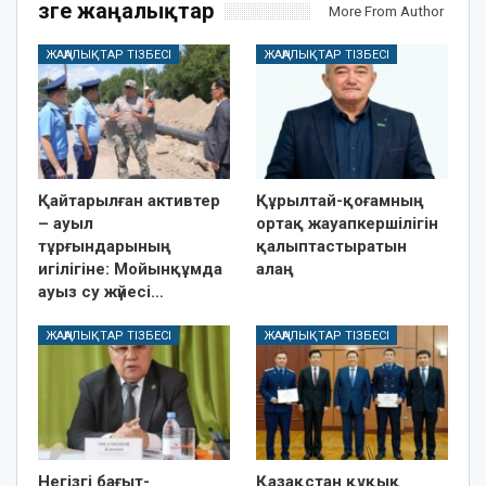
Өзге жаңалықтар
More From Author
ЖАҢАЛЫҚТАР ТІЗБЕСІ
ЖАҢАЛЫҚТАР ТІЗБЕСІ
Қайтарылған активтер
Құрылтай-қоғамның
– ауыл
ортақ жауапкершілігін
тұрғындарының
қалыптастыратын
игілігіне: Мойынқұмда
алаң
ауыз су жүйесі…
ЖАҢАЛЫҚТАР ТІЗБЕСІ
ЖАҢАЛЫҚТАР ТІЗБЕСІ
Негізгі бағыт-
Қазақстан құқық