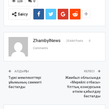
116
0
Бөлісу
ZhambylNews
25444 Posts
0
Comments
АЛДЫҢҒЫ
КЕЛЕСІ
Түркі мемлекеттері
Жамбыл облысында
ұйымының саммиті
«Мерейлі отбасы»
басталды
Ұлттық конкурсына
өтінім қабылдау
басталды