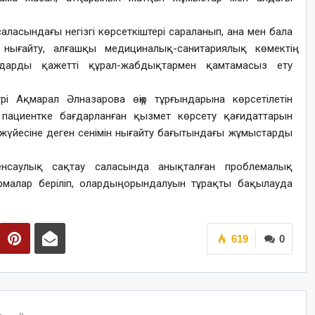
саласындағы негізгі көрсеткіштері сараланып, ана мен бала
 нығайту, алғашқы медициналық-санитариялық көмектің
ымдарды қажетті құрал-жабдықтармен қамтамасыз ету
і Ақмарал Әлназарова өңір тұрғындарына көрсетілетін
 пациентке бағдарланған қызмет көрсету қағидаттарын
 жүйесіне деген сенімін нығайту бағытындағы жұмыстарды
енсаулық сақтау саласында анықталған проблемалық
малар беріліп, олардың орындалуын тұрақты бақылауда
619
0