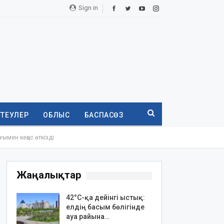
Sign in
ТТЕУЛЕР
ОБЛЫС
БАСПАСӨЗ
мен кеңес өткізді
Жаңалықтар
42°C-қа дейінгі ыстық:
елдің басым бөлігінде
ауа райына…