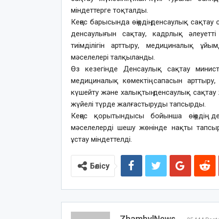
міндеттерге тоқталды.
Кеңес барысында өңірдің денсаулық сақтау 
денсаулығын сақтау, кадрлық әлеуетті
тиімділігін арттыру, медициналық ұй
мәселелері талқыланды.
Өз кезегінде Денсаулық сақтау министр
медициналық көмектің сапасын арттыру,
күшейту және халықтың денсаулық сақтау
жүйелі түрде жалғастыруды тапсырды.
Кеңес қорытындысы бойынша өңірдің д
мәселелерді шешу жөнінде нақты тапсыр
ұстау міндеттелді.
Бөлісу
ZhambylNews