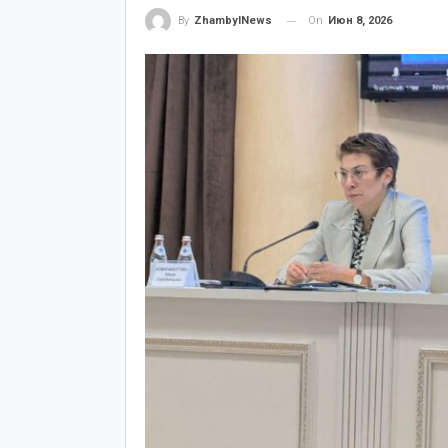
On
Июн 8, 2026
By
ZhambylNews