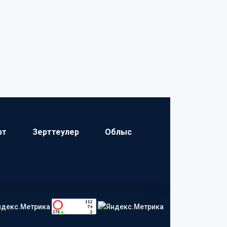
рт
Зерттеулер
Облыс