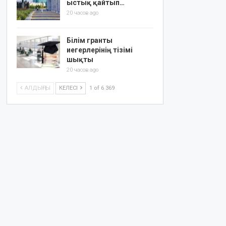
ыстық қайтып…
20 часов ago
Білім гранты
иегерлерінің тізімі
шықты
20 часов ago
АЛДЫҢҒЫ
КЕЛЕСІ
1 of 6 369