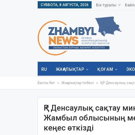
СУББОТА, 8 АВГУСТА, 2026
Біз туралы
Байл
RU
ЖАҢАЛЫҚТАР
ҚОҒАМ
ЭК
Басты бет
Жаңалықтар тізбесі
ҚР Денсаулық сақт
ҚР Денсаулық сақтау ми
Жамбыл облысының ме
кеңес өткізді