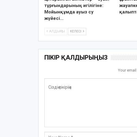
тұрғындарының игілігіне:
жауапке
Мойынқұмда ауыз су
қалыпт
жүйесі…
АЛДЫҢҒЫ
КЕЛЕСІ
ПІКІР ҚАЛДЫРЫҢЫЗ
Your email