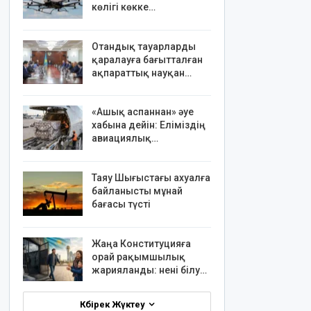
көлігі көкке…
Отандық тауарларды
қаралауға бағытталған
ақпараттық науқан…
«Ашық аспаннан» әуе
хабына дейін: Еліміздің
авиациялық…
Таяу Шығыстағы ахуалға
байланысты мұнай
бағасы түсті
Жаңа Конституцияға
орай рақымшылық
жарияланды: нені білу…
Көбірек Жүктеу