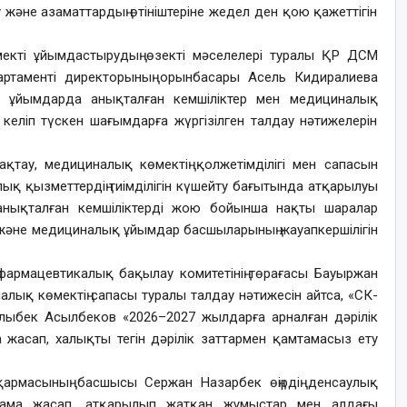
және азаматтардың өтініштеріне жедел ден қою қажеттігін
кті ұйымдастырудың өзекті мәселелері туралы ҚР ДСМ
ртаменті директорының орынбасары Асель Кидиралиева
қ ұйымдарда анықталған кемшіліктер мен медициналық
еліп түскен шағымдарға жүргізілген талдау нәтижелерін
қтау, медициналық көмектің қолжетімділігі мен сапасын
ық қызметтердің тиімділігін күшейту бағытында атқарылуы
 анықталған кемшіліктерді жою бойынша нақты шаралар
у және медициналық ұйымдар басшыларының жауапкершілігін
рмацевтикалық бақылау комитетінің төрағасы Бауыржан
қ көмектің сапасы туралы талдау нәтижесін айтса, «СК-
ыбек Асылбеков «2026–2027 жылдарға арналған дәрілік
жасап, халықты тегін дәрілік заттармен қамтамасыз ету
рмасының басшысы Сержан Назарбек өңірдің денсаулық
яндама жасап, атқарылып жатқан жұмыстар мен алдағы