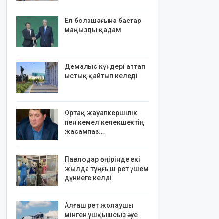
Ел болашағына бастар
маңызды қадам
Демалыс күндері аптап
ыстық қайтып келеді
Ортақ жауапкершілік
пен кемел келекшектің
жасампаз…
Павлодар өңірінде екі
жылда тұңғыш рет үшем
дүниеге келді
Алғаш рет жолаушы
мінген ұшқышсыз әуе