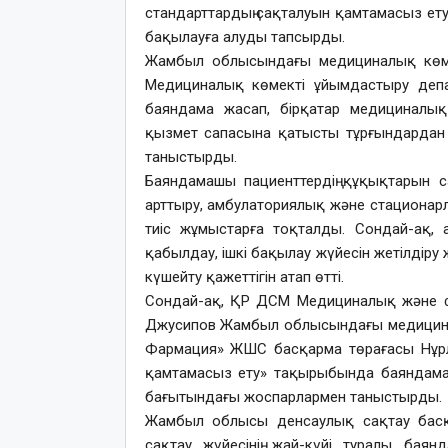
стандарттардың сақталуын қамтамасыз ету 
бақылауға алуды тапсырды.
Жамбыл облысындағы медициналық көме
Медициналық көмекті ұйымдастыру депа
баяндама жасап, бірқатар медициналы
қызмет сапасына қатысты тұрғындардан к
таныстырды.
Баяндамашы пациенттердің құқықтарын са
арттыру, амбулаториялық және стационарл
тиіс жұмыстарға тоқталды. Сондай-ақ,
қабылдау, ішкі бақылау жүйесін жетілдір
күшейту қажеттігін атап өтті.
Сондай-ақ, ҚР ДСМ Медициналық және фа
Джусипов Жамбыл облысындағы медициналы
Фармация» ЖШС басқарма төрағасы Нұрл
қамтамасыз ету» тақырыбында баяндама 
бағытындағы жоспарлармен таныстырды.
Жамбыл облысы денсаулық сақтау басқа
сақтау жүйесінің жай-күйі туралы ба