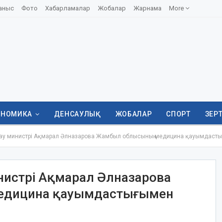
аныс
Фото
Хабарламалар
Жобалар
Жарнама
More
ОНОМИКА
ДЕНСАУЛЫҚ
ЖОБАЛАР
СПОРТ
ЗЕР
ау министрі Ақмарал Әлназарова Жамбыл облысының медицина қауымдастығы
нистрі Ақмарал Әлназарова
дицина қауымдастығымен