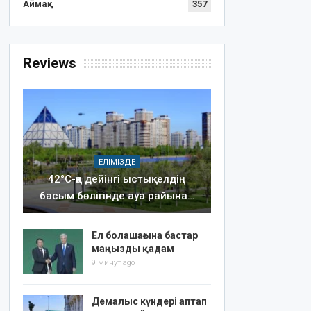
Аймақ
357
Reviews
ЕЛІМІЗДЕ
42°C-қа дейінгі ыстық: елдің
басым бөлігінде ауа райына…
Ел болашағына бастар
маңызды қадам
9 минут ago
Демалыс күндері аптап