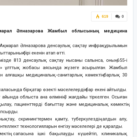
619
0
қмарал Әлназарова Жамбыл облысының медицина
рі Ақмарал Әлназарова денсаулық сақтау инфрақұрылымын
тарының бірі екенін атап өтті.
імізде 813 денсаулық сақтау нысаны салынса, оның 655-і
у» ұлттық жобасы аясында жүзеге асырылған. Жамбыл
н алғашқы медициналық-санитарлық көмектің барлық 30
саласында бірқатар өзекті мәселелердің бар екені айтылды.
айында облыста ана өлімінің 3 жағдайы тіркелген. Осыған
ылау, пациенттерді бағыттау және медициналық көмектің
апсырды.
ықтау, скринингтермен қамту, туберкулездің алдын алу,
теллект технологияларын енгізу мәселелері де қаралды.
ктің сапасына ішкі бақылауды күшейтіп, клиникалық