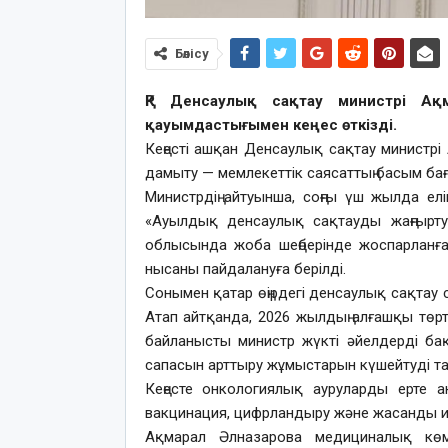
Бөлісу
ҚР Денсаулық сақтау министрі А
қауымдастығымен кеңес өткізді.
Кеңесті ашқан Денсаулық сақтау минист
дамыту — мемлекеттік саясаттың басым бағыт
Министрдің айтуынша, соңғы үш жылда ел
«Ауылдық денсаулық сақтауды жаңғырт
облысында жоба шеңберінде жоспарланға
нысаны пайдалануға берілді.
Сонымен қатар өңірдегі денсаулық сақтау 
Атап айтқанда, 2026 жылдың алғашқы төрт 
байланысты министр жүкті әйелдерді бақ
сапасын арттыру жұмыстарын күшейтуді т
Кеңесте онкологиялық ауруларды ерте ан
вакцинация, цифрландыру және жасанды ин
Ақмарал Әлназарова медициналық көме