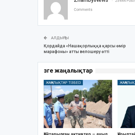
25444 Post
Comments
АЛДЫҢҒЫ
Қордайда «Нашақорлыққа қарсы өмір
марафоны» атты велошеру өтті
Өзге жаңалықтар
ЖАҢАЛЫҚТАР ТІЗБЕСІ
ЖАҢАЛЫҚ
Қайтарылған активтер – ауыл
Құрылт