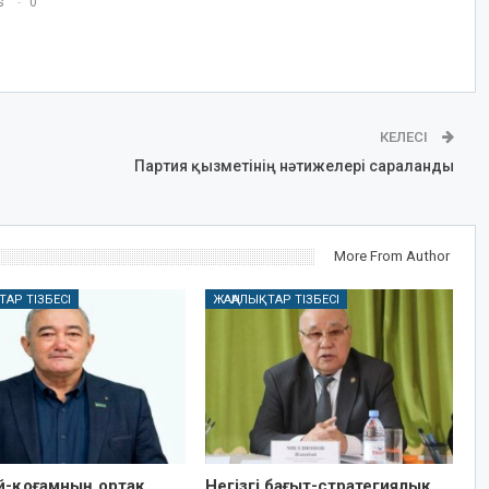
s
0
КЕЛЕСІ
Партия қызметінің нәтижелері сараланды
More From Author
ТАР ТІЗБЕСІ
ЖАҢАЛЫҚТАР ТІЗБЕСІ
ай-қоғамның ортақ
Негізгі бағыт-стратегиялық