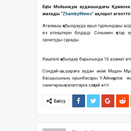
Бүгін Мойынқұм ауданындағы Құмөзек
жазады
“ZhambylNews”
ақпарат агенттігі
Аталмыш қабылдауда ауыл тұрғындары әсір
өз өтініштерін білдірді. Сонымен қата
орнатуды сұрады.
Көшпелі қабылдау барысында 10 азамат өтіні
Сондай-ақ, шараға аудан әкімі Мәден Мұ
басшысының орынбасары Ү.Айнақұлов жә
санитарлық талаптарға сақтай өтті.
Бөлісу