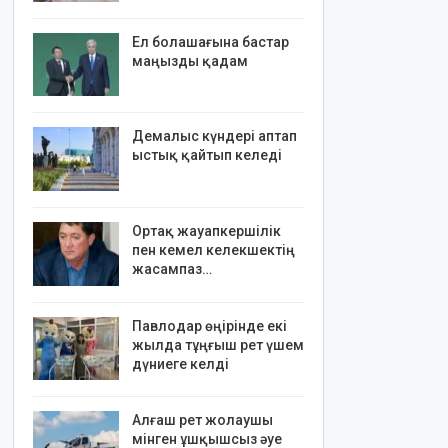
Ел болашағына бастар
маңызды қадам
Демалыс күндері аптап
ыстық қайтып келеді
Ортақ жауапкершілік
пен кемел келекшектің
жасампаз…
Павлодар өңірінде екі
жылда тұңғыш рет үшем
дүниеге келді
Алғаш рет жолаушы
мінген ұшқышсыз әуе