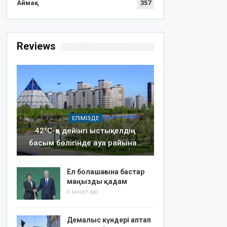
Аймақ
357
Reviews
ЕЛІМІЗДЕ
42°C-қа дейінгі ыстық: елдің
басым бөлігінде ауа райына…
Ел болашағына бастар
маңызды қадам
9 минут ago
Демалыс күндері аптап