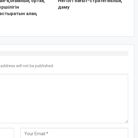
ай-қоғамның ортақ
Негізгі бағыт-стратегиялық
ршілігін
даму
астыратын алаң
 address will not be published.