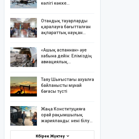
көлігі көкке…
Отандық тауарларды
қаралауға бағытталған
ақпараттық науқан…
«Ашық аспаннан» әуе
хабына дейін: Еліміздің
авиациялық…
Таяу Шығыстағы ахуалға
байланысты мұнай
бағасы түсті
Жаңа Конституцияға
орай рақымшылық
жарияланды: нені білу…
Көбірек Жүктеу