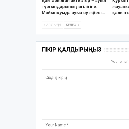
Қайтарылған активтер – ауыл
Құрылт
тұрғындарының игілігіне:
жауапке
Мойынқұмда ауыз су жүйесі…
қалыпт
АЛДЫҢҒЫ
КЕЛЕСІ
ПІКІР ҚАЛДЫРЫҢЫЗ
Your email