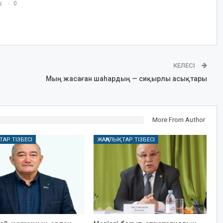
s
0
КЕЛЕСІ
Мың жасаған шаhардың — сиқырлы асықтары
More From Author
ТАР ТІЗБЕСІ
ЖАҢАЛЫҚТАР ТІЗБЕСІ