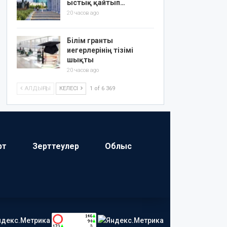
ыстық қайтып…
20 часов ago
Білім гранты
иегерлерінің тізімі
шықты
20 часов ago
АЛДЫҢҒЫ
КЕЛЕСІ
1 of 6 369
рт
Зерттеулер
Облыс