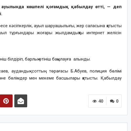
 ауылында көшпелі қоғамдық қабылдау өтті, — деп
.
есе кәсіпкерлік, ауыл шаруашылығы, жер саласына қатысты
р ауыл тұрғындары жоғары жылдамдықты интернет желісін
ш білдіріп, барлық өтініш бақылауға алынды.
саев, аудандық соттың төрағасы Б.Абуев, полиция бөлімі
не бөлімдер мен мекеме басшылары қатысты. Қабылдау
40
0