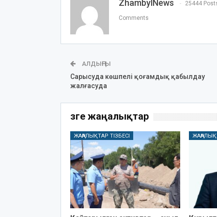
ZhambylNews
25444 Post
Comments
АЛДЫҢҒЫ
Сарысуда көшпелі қоғамдық қабылдау
жалғасуда
Өзге жаңалықтар
ЖАҢАЛЫҚТАР ТІЗБЕСІ
ЖАҢАЛЫҚ