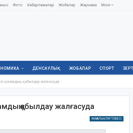
аныс
Фото
Хабарламалар
Жобалар
Жарнама
More
ОНОМИКА
ДЕНСАУЛЫҚ
ЖОБАЛАР
СПОРТ
ЗЕР
лі қоғамдық қабылдау жалғасуда
амдық қабылдау жалғасуда
ЖАҢАЛЫҚТАР ТІЗБЕСІ