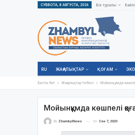
СУББОТА, 8 АВГУСТА, 2026
Біз туралы
Байл
RU
ЖАҢАЛЫҚТАР
ҚОҒАМ
ЭК
Басты бет
Жаңалықтар тізбесі
Мойынқұмда көшпе
Мойынқұмда көшпелі қоғ
On
Сен 7, 2020
By
ZhambylNews