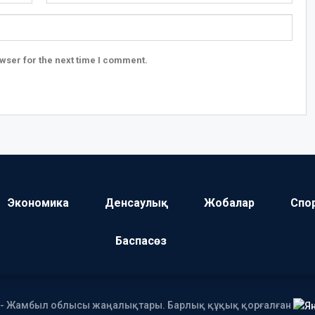
wser for the next time I comment.
Экономика
Денсаулық
Жобалар
Спо
Баспасөз
І - Жамбыл облысы жаңалықтары. Барлық құқық қорғалған