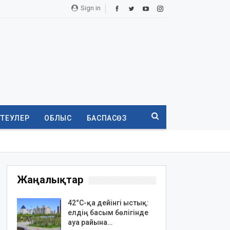
Sign in
ТТЕУЛЕР
ОБЛЫС
БАСПАСӨЗ
Жаңалықтар
42°C-қа дейінгі ыстық:
елдің басым бөлігінде
ауа райына…