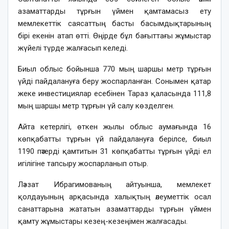
азаматтарды тұрғын үймен қамтамасыз ету
мемлекеттік саясаттың басты басымдықтарының
бірі екенін атап өтті. Өңірде бұл бағыттағы жұмыстар
жүйелі түрде жалғасып келеді.
Биыл облыс бойынша 770 мың шаршы метр тұрғын
үйді пайдалануға беру жоспарланған. Сонымен қатар
жеке инвестициялар есебінен Тараз қаласында 111,8
мың шаршы метр тұрғын үй салу көзделген.
Айта кетерлігі, өткен жылы облыс аумағында 16
көпқабатты тұрғын үй пайдалануға берілсе, биыл
1190 пәтерді қамтитын 31 көпқабатты тұрғын үйді ел
игілігіне тапсыру жоспарланып отыр.
Ләззат Ибрагимованың айтуынша, мемлекет
қолдауының арқасында халықтың әлеуметтік осал
санаттарына жататын азаматтарды тұрғын үймен
қамту жұмыстары кезең-кезеңімен жалғасады.