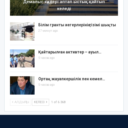
Демалыс күндері аптап ыстық қайтып
келеді
Білім гранты иегерлерінің тізімі шықты
27 минут ago
Қайтарылған активтер – ауыл…
5 часов ago
Ортақ жауапкершілік пен кемел…
5 часов ago
АЛДЫҢҒЫ
КЕЛЕСІ
1 of 6 368