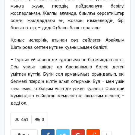
мыңға жуық пәтердің пайдалануға берілуі
жоспарланған. Жалпы алғанда, биылғы көрсеткіштер
соңғы жылдардағы ең жоғары нәтижелердің бірі
болып отыр, – деді Отбасы банк төрағасы.
Қоныс иелерінің атынан сөз сөйлеген Арайлым
Шатырова көптен күткен қуанышымен бөлісті.
– Тұрғын үй кезегінде тұрғаныма он бір жылдан асты.
Осы уақыт ішінде өз баспанамыз болса деген
үмітпен күттік. Бүгін сол арманымыз орындалып, екі
бөлмелі пәтердің кілтін алып отырмын. Бұл – мен үшін
ғана емес, отбасым үшін де үлкен қуаныш. Осындай
мүмкіндікті сыйлаған мемлекетке алғысым шексіз, –
деді ол.
451
0