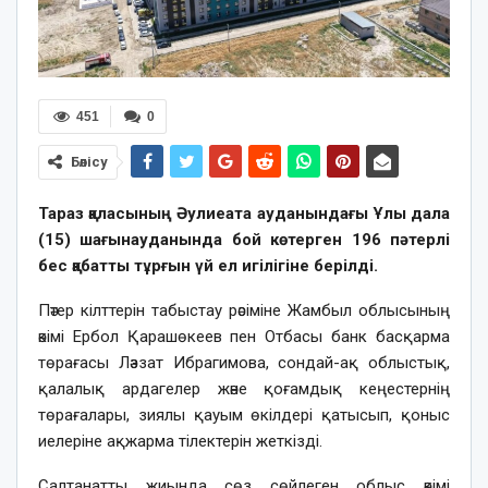
451
0
Бөлісу
Тараз қаласының Әулиеата ауданындағы Ұлы дала
(15) шағынауданында бой көтерген 196 пәтерлі
бес қабатты тұрғын үй ел игілігіне берілді.
Пәтер кілттерін табыстау рәсіміне Жамбыл облысының
әкімі Ербол Қарашөкеев пен Отбасы банк басқарма
төрағасы Ләззат Ибрагимова, сондай-ақ облыстық,
қалалық ардагелер және қоғамдық кеңестернің
төрағалары, зиялы қауым өкілдері қатысып, қоныс
иелеріне ақжарма тілектерін жеткізді.
Салтанатты жиында сөз сөйлеген облыс әкімі