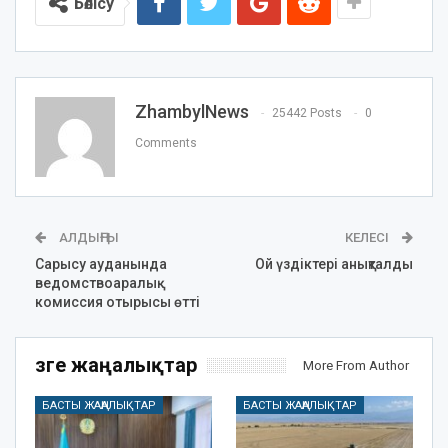
Бөлісу
ZhambylNews
25442 Posts
0
Comments
АЛДЫҢҒЫ
КЕЛЕСІ
Сарысу ауданында
Ой үздіктері анықталды
ведомствоаралық
комиссия отырысы өтті
Өзге жаңалықтар
More From Author
БАСТЫ ЖАҢАЛЫҚТАР
БАСТЫ ЖАҢАЛЫҚТАР