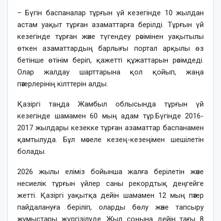
– Бүгін баспаналар тұрғын үй кезегінде 10 жылдан
астам уақыт тұрған азаматтарға берілді. Тұрғын үй
кезегінде тұрған және түгендеу рәсімінен уақытылы
өткен азаматтардың барлығы портал арқылы өз
бетінше өтінім беріп, қажетті құжаттарын рәсімдеді.
Олар жалдау шарттарына қол қойып, жаңа
пәтерлерінің кілттерін алды.
Қазіргі таңда Жамбыл облысында тұрғын үй
кезегінде шамамен 60 мың адам тұр.Бүгінде 2016-
2017 жылдары кезекке тұрған азаматтар баспанамен
қамтылуда. Бұл мәселе кезең-кезеңімен шешілетін
болады.
2026 жылы еліміз бойынша жалға берілетін және
несиелік тұрғын үйлер саны рекордтық деңгейге
жетті. Қазіргі уақытқа дейін шамамен 12 мың пәтер
пайдалануға беріліп, оларды бөлу және тапсыру
жұмыстары жүргізілуде. Жыл соңына дейін тағы 8