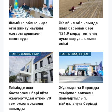
Жамбыл облысында
Жамбыл облысында
егін жинау науқаны
жыл басынан бері
жоғары қарқынмен
121,9 млрд теңгенің
жалғасуда
ауыл шаруашылығы
өнімі…
БАСТЫ ЖАҢАЛЫҚТАР
БАСТЫ ЖАҢАЛЫҚТАР
Елімізде жаз
Жуалыдағы Боранды
басталғалы бері қайта
теміржол вокзалы
жаңғыртудан өткен 70
жаңғыртылып,
теміржол вокзалы
пайдалануға берілді
ашылды