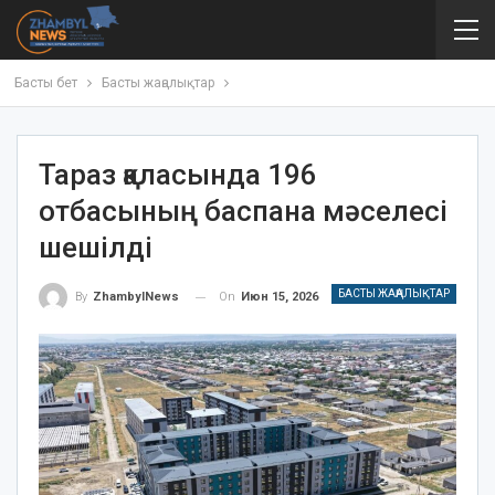
Басты бет
Басты жаңалықтар
Тараз қаласында 196
отбасының баспана мәселесі
шешілді
БАСТЫ ЖАҢАЛЫҚТАР
On
Июн 15, 2026
By
ZhambylNews