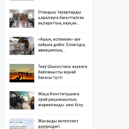
Отандық тауарларды
қаралауға бағытталған
ақпараттық науқан…
«Ашық аспаннан» әуе
хабына дейін: Еліміздің
авиациялық…
Таяу Шығыстағы ахуалға
байланысты мұнай
бағасы түсті
Жаңа Конституцияға
орай рақымшылық
жарияланды: нені білу…
Жасанды интеллект
дәуіріндегі