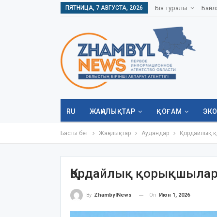
ПЯТНИЦА, 7 АВГУСТА, 2026
Біз туралы
Байл
RU
ЖАҢАЛЫҚТАР
ҚОҒАМ
ЭК
Басты бет
Жаңалықтар
Аудандар
Қордайлық қ
Қордайлық қорықшылар
On
Июн 1, 2026
By
ZhambylNews