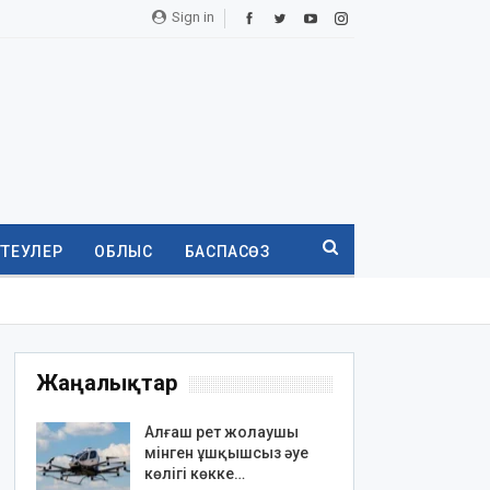
Sign in
ТТЕУЛЕР
ОБЛЫС
БАСПАСӨЗ
Жаңалықтар
Алғаш рет жолаушы
мінген ұшқышсыз әуе
көлігі көкке…