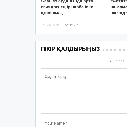
Сарысу ауданында орта
«Автот
азиядағы ең ірі жоба іске
шығарм
қосылмақ
ашылд
АЛДЫҢҒЫ
КЕЛЕСІ
ПІКІР ҚАЛДЫРЫҢЫЗ
Your email