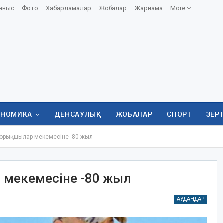
аныс
Фото
Хабарламалар
Жобалар
Жарнама
More
ОНОМИКА
ДЕНСАУЛЫҚ
ЖОБАЛАР
СПОРТ
ЗЕР
орықшылар мекемесіне -80 жыл
 мекемесіне -80 жыл
АУДАНДАР