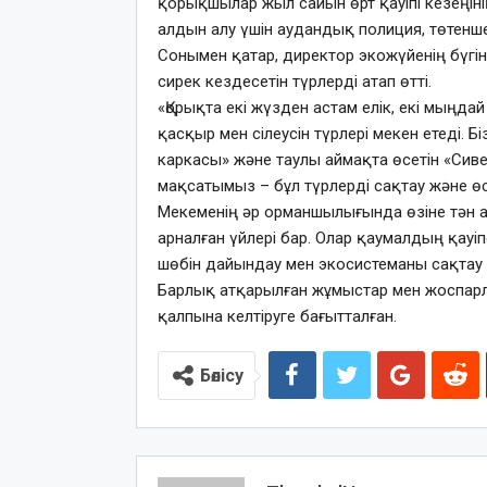
қорықшылар жыл сайын өрт қауіпі кезеңін
алдын алу үшін аудандық полиция, төтенше
Сонымен қатар, директор экожүйенің бүгін
сирек кездесетін түрлерді атап өтті.
«Қорықта екі жүзден астам елік, екі мыңдай
қасқыр мен сілеусін түрлері мекен етеді. Б
каркасы» және таулы аймақта өсетін «Сиве
мақсатымыз – бұл түрлерді сақтау және өсі
Мекеменің әр орманшылығында өзіне тән ау
арналған үйлері бар. Олар қаумалдың қауі
шөбін дайындау мен экосистеманы сақтау
Барлық атқарылған жұмыстар мен жоспарлар
қалпына келтіруге бағытталған.
Бөлісу