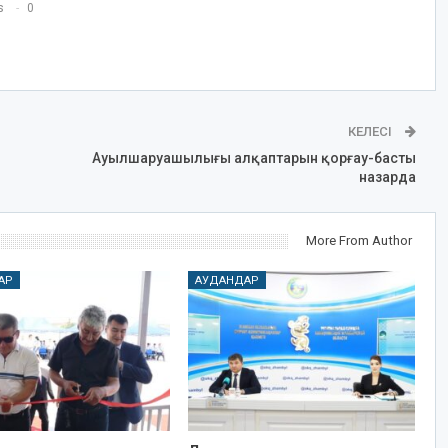
s
0
КЕЛЕСІ
Ауылшаруашылығы алқаптарын қорғау-басты
назарда
More From Author
АР
АУДАНДАР