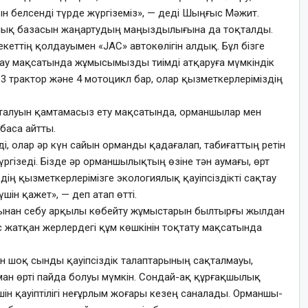
 белсенді түрде жүргіземіз», — деді Шыңғыс Мәжит.
алық базасын жаңартудың маңыздылығына да тоқталды.
кеттің қолдауымен «JAC» автокөлігін алдық. Бұл бізге
ау мақсатында жұмысымызды тиімді атқаруға мүмкіндік
 3 трактор және 4 мотоцикл бар, олар қызметкерлеріміздің
алуын қамтамасыз ету мақсатында, орманшылар мен
баса айтты.
і, олар әр күн сайын орманды қадағалап, табиғаттың ретін
гізеді. Бізде әр орманшылықтың өзіне тән аумағы, өрт
іздің қызметкерлерімізге экологиялық қауіпсіздікті сақтау
шін қажет», — деп атап өтті.
ынан себу арқылы көбейту жұмыстарын былтырғы жылдан
с жатқан жерлердегі құм көшкінін тоқтату мақсатында
ан шоқ сынды қауіпсіздік талаптарының сақталмауы,
ман өрті пайда болуы мүмкін. Сондай-ақ құрғақшылық
ін қауіптілігі неғұрлым жоғары кезең саналады. Орманшы-