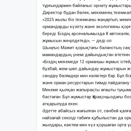
тұрғындармен байланыс орнату жұмыстарын
Директор бұдан бөлек, мекеменің техник
«2025 жылы біз техниканы жаңартып, мемле
ормандарды күзету және экологияны қорғ
береді. Біздің арсеналымызда 8 автокөлік,
жұмысын жеңілдетеді», — деді ол.
Шыңғыс Мәжит қорықтағы баланстың сақт
мамандардың үнемі дайындықтан өтетінін 
«Біздің мекемеде 12 орманшы жұмыс істейд
бұзбай, жем-шөп дайындау жұмыстарын жүр
сөндіру бөлімдері мен көліктері бар. Бұл б
және орман ресурстарын тиімді пайдалану ү
Мекеме қылқан жапырақты ағашты тұқым
бастаған. Бұл жұмыстар Қарақоңыздағы бо
атқарылуда екен.
Әдетте абайсыз жағылған от, сөнбей қалғ
найзағай секілді табиғи құбылыстан да ор
жылдары, көктем мен күз қоршаған орта үш