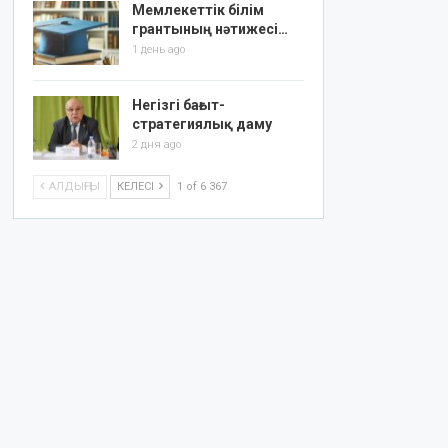
Мемлекеттік білім
грантының нәтижесі…
1 день ago
Негізгі бағыт-
стратегиялық даму
2 дня ago
АЛДЫҢҒЫ
КЕЛЕСІ
1 of 6 367