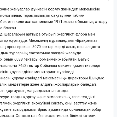
және жануарлар дүниесін қорғау жөніндегі мекемесіне
экологиялық тұрақтылықты сақтау мен табиғи
ңбек етіп келе жатқан мекеме 1971 жылы облыстық атқару
е болған.
енді шараларын арттыра отырып, жергілікті флора мен
тар жүргізуде. Мекеменің құрамындағы «Қарақоңыз»
ың орны ерекше. 3070 гектар жерді алып, осы алқапта
рдың түрлерінің сақталуына жағдай жасауда.
р, оның 6088 гектары орманмен жабылған. Батыс
ншылығы 7452 гектар бойынша мекеме қызметкерлері
нің қауіпсіздігіне мониторинг жүргізеді.
иесін қорғау жөніндегі мекемесінің» директоры Шыңғыс
лін, міндеттерін және алдағы жоспарларын баяндап,
сін қорғаудың маңыздылығын атады.
есурс-тарды қорғау және экологиялық тепе-теңдікті
телмей, жергілікті экожүйені сақтау, оны зерттеу және
үзеге асырудамыз. Қорық аумағында орналасқан әрбір
ымызда. Сондықтан, біз экологиялық білімді көтеру,