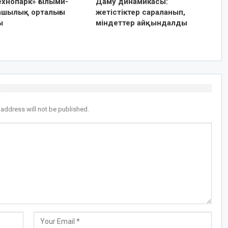
ехнопарк» ғылыми-
Даму динамикасы:
ашылық орталығы
жетістіктер сараланып,
ы
міндеттер айқындалды
 address will not be published.