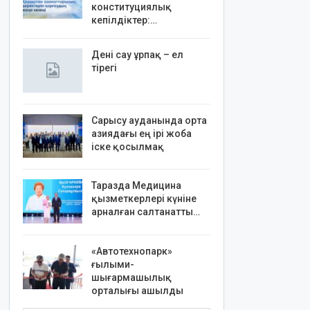
конституциялық
кепілдіктер:…
Дені сау ұрпақ – ел
тірегі
Сарысу ауданында орта
азиядағы ең ірі жоба
іске қосылмақ
Таразда Медицина
қызметкерлері күніне
арналған салтанатты…
«Автотехнопарк»
ғылыми-
шығармашылық
орталығы ашылды