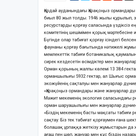
Қордай ауданындағы Қарақоңыз ормандары 
биыл 80 жыл толды. 1946 жылы құрылып, 
ресурстарды қорғау саласында үздіксіз е
комитетінің шешімімен қорық мәртебесіне и
Бүгінде олар табиғат қорғау ісіндегі белс
фаунаны қорғау бағытында нәтижелі жұмыс
мемлекеттік табиғи ботаникалық қаумалын
сирек кездесетін өсімдіктер мен жануарла
Орман қорының жалпы көлемі 13 384 гекта
орманшылығы 5932 гектар, ал Шығыс орма
экожүйенің сақталуы мен жануарлар дүниесі
«Қарақоңыз ормандары және жануарлар дүн
Мәжит мекеменің экология саласындағы рө
орман шаруашылығы мен жануарлар дүние
«Біздің мекеменің басты мақсаты табиғи р
сақтау. Біз тек табиғат қорғаумен ғана шек
болашақ ұрпаққа жеткізу жұмыстарын да ж
ағаш пен шөп, жануар мен құс біздің назар