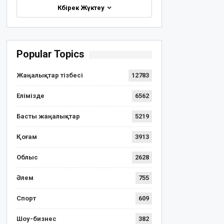
Көбірек Жүктеу
Popular Topics
Жаңалықтар тізбесі
12783
Елімізде
6562
Басты жаңалықтар
5219
Қоғам
3913
Облыс
2628
Әлем
755
Спорт
609
Шоу-бизнес
382