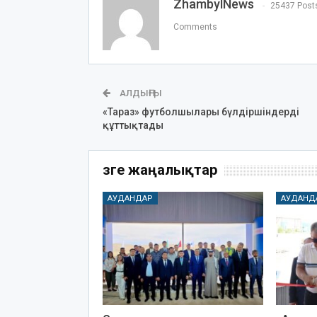
ZhambylNews
25437 Post
Comments
АЛДЫҢҒЫ
«Тараз» футболшылары бүлдіршіндерді
құттықтады
Өзге жаңалықтар
АУДАНДАР
АУДАНД