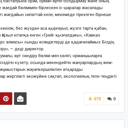
ің басталуына орай, орман өртін болдырмау және оның
 жағдай бөлімімен бірлескен іс-шаралар жасалады.
гі жағдайын сипаттай келе, мекемеде тіркелген бірнеше
 кекілік, бес жүзден аса қырғауыл, жүзге тарта қабан,
із Қызыл кітапқа енген «Грейг қызғалдағы», «Кавказ
рс алмасы» сынды өсімдіктерді де қадағалаймыз. Біздің
ру», — деді директор.
мағы, өрт сөндіру бөлімі мен көлігі, орманшыларға
псіздігін күзету, осында мекендейтін жануарлардың жем-
 жұмыстарын жауапкершілікпен атқарады.
 жергілікті экожүйені сақтап, экологиялық тепе-теңдікті
679
0