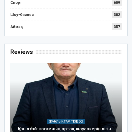
Спорт
609
Шоу-бизнес
382
Аймақ
357
Reviews
ЖАҢАЛЫҚТАР ТІЗБЕСІ
Құрылтай-қоғамның ортақ жауапкершілігін…