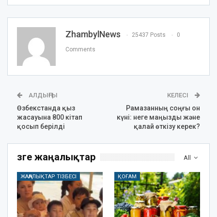
ZhambylNews
25437 Posts
0
Comments
АЛДЫҢҒЫ
КЕЛЕСІ
Өзбекстанда қыз
Рамазанның соңғы он
жасауына 800 кітап
күні: неге маңызды және
қосып берілді
қалай өткізу керек?
Өзге жаңалықтар
All
ЖАҢАЛЫҚТАР ТІЗБЕСІ
ҚОҒАМ