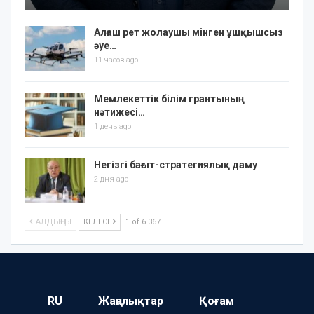
Алғаш рет жолаушы мінген ұшқышсыз
әуе…
11 часов ago
Мемлекеттік білім грантының
нәтижесі…
1 день ago
Негізгі бағыт-стратегиялық даму
2 дня ago
АЛДЫҢҒЫ
КЕЛЕСІ
1 of 6 367
RU
Жаңалықтар
Қоғам