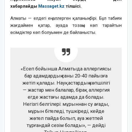
хабарлайды
Massaget.kz
тілшісі.
Алматы — елдегі ең аллерген қаланың бірі. Бұл табиғи
жағдаймен қатар, ауада тозаңы көп тарайтын
өсімдіктер көп болуымен де байланысты.
«Есеп бойынша Алматыда аллергиясы
бар адамдардың саны 20-40 пайызға
жетіп қалады. Науқастардың көпшілігі
— жастар мен балалар, бірақ аллергия
егде жастағы адамда да болады.
Негізгі белгілері: мұрыннан су ағады,
мұрын бітеледі, түшкіреді, кейде
жөтел пайда болып, ауа жетпей
тұрғандай сезім болады», — дейді