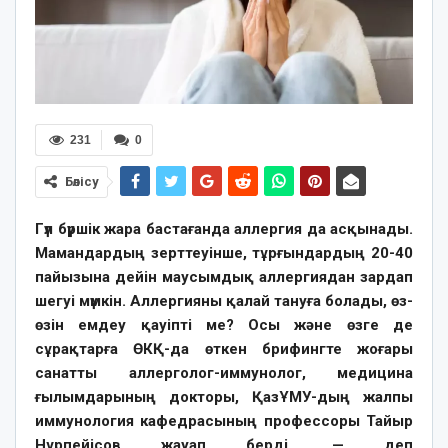
231
0
Бөлісу
Гүл бүршік жара бастағанда аллергия да асқынады.
Мамандардың зерттеуінше, тұрғындардың 20-40
пайызына дейін маусымдық аллергиядан зардап
шегуі мүмкін. Аллергияны қалай тануға болады, өз-
өзін емдеу қауіпті ме? Осы және өзге де
сұрақтарға ӨКҚ-да өткен брифингте жоғары
санатты аллерголог-иммунолог, медицина
ғылымдарының докторы, ҚазҰМУ-дың жалпы
иммунология кафедрасының профессоры Тайыр
Нұрпейісов жауап берді, — деп