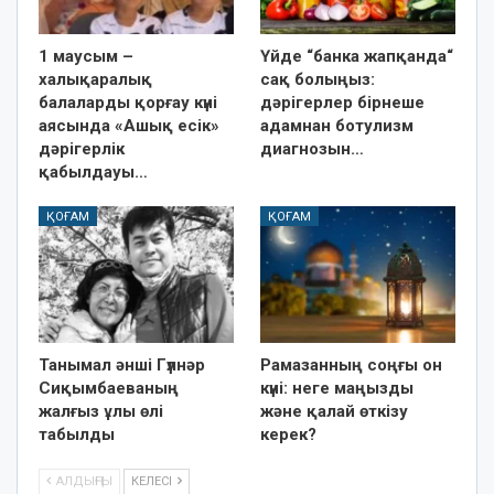
1 маусым –
Үйде “банка жапқанда“
халықаралық
сақ болыңыз:
балаларды қорғау күні
дәрігерлер бірнеше
аясында «Ашық есік»
адамнан ботулизм
дәрігерлік
диагнозын…
қабылдауы…
ҚОҒАМ
ҚОҒАМ
Танымал әнші Гүлнәр
Рамазанның соңғы он
Сиқымбаеваның
күні: неге маңызды
жалғыз ұлы өлі
және қалай өткізу
табылды
керек?
АЛДЫҢҒЫ
КЕЛЕСІ