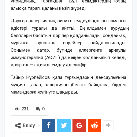
үйбидайық, тарғақшөп. Бұл өсімдіктердің тозаңы
алысқа тарап, қаланы кезіп жүреді.
Дәрігер аллергиялық ринитті емдеудің қазіргі заманғы
әдістері туралы да айтты. Ең алдымен аурудың
белгілерін басатын дәрілер қолданылады, сондай-ақ,
мұрынға арналған спрейлер пайдаланылады.
Сонымен қатар, бүгінде аллергенге арнаулы
иммунотерапия (АСИТ) да кеңінен қолданылып келеді,
қазір ол — ең тиімді емдеу әдісінің бірі.
Тайыр Нұрпейісов қала тұрғындарын денсаулығына
мұқият қарап, аллергияның белгісі байқалса, бірден
мамандарға жүгінуге шақырды.
231
0
Бөлісу