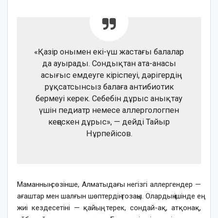
«Қазір онымен екі-үш жастағы балалар
да ауырады. Сондықтан ата-анасы
асығыс емдеуге кіріспеуі, дәрігердің
рұқсатсынсыз балаға антибиотик
бермеуі керек. Себебін дұрыс анықтау
үшін педиатр немесе аллергологпен
кеңескен дұрыс», — дейді Тайыр
Нұрпейісов.
Маманның сөзінше, Алматыдағы негізгі аллергендер —
ағаштар мен шалғын шөптердің тозаңы. Олардың ішінде ең
жиі кездесетіні — қайың, терек, сондай-ақ, атқонақ,