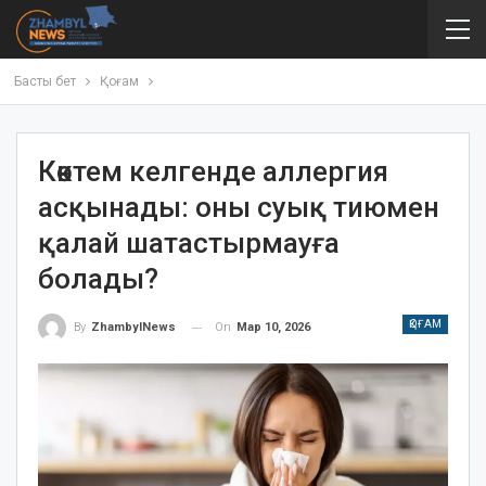
Басты бет
Қоғам
Көктем келгенде аллергия
асқынады: оны суық тиюмен
қалай шатастырмауға
болады?
ҚОҒАМ
On
Мар 10, 2026
By
ZhambylNews