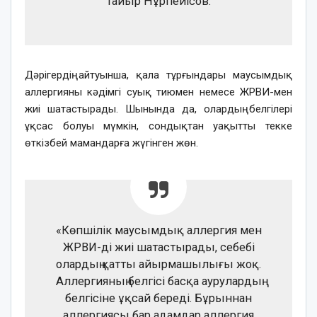
Тайыр Нұрпейісов.
Дәрігердің айтуынша, қала тұрғындары маусымдық
аллергияны кәдімгі суық тиюмен немесе ЖРВИ-мен
жиі шатастырады. Шынында да, олардың белгілері
ұқсас болуы мүмкін, сондықтан уақытты текке
өткізбей мамандарға жүгінген жөн.
«Көпшілік маусымдық аллергия мен
ЖРВИ-ді жиі шатастырады, себебі
олардың қатты айырмашылығы жоқ.
Аллергияның белгісі басқа аурулардың
белгісіне ұқсай береді. Бұрыннан
аллергиясы бар адамдар аллергия