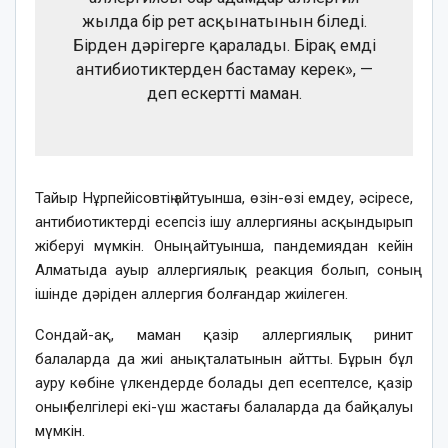
жылда бір рет асқынатынын біледі.
Бірден дәрігерге қаралады. Бірақ емді
антибиотиктерден бастамау керек», —
деп ескертті маман.
Тайыр Нұрпейісовтің айтуынша, өзін-өзі емдеу, әсіресе,
антибиотиктерді есепсіз ішу аллергияны асқындырып
жіберуі мүмкін. Оның айтуынша, пандемиядан кейін
Алматыда ауыр аллергиялық реакция болып, соның
ішінде дәріден аллергия болғандар жиілеген.
Сондай-ақ, маман қазір аллергиялық ринит
балаларда да жиі анықталатынын айтты. Бұрын бұл
ауру көбіне үлкендерде болады деп есептелсе, қазір
оның белгілері екі-үш жастағы балаларда да байқалуы
мүмкін.