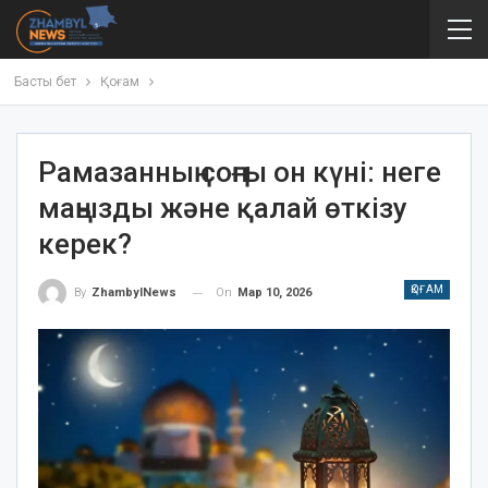
Басты бет
Қоғам
Рамазанның соңғы он күні: неге
маңызды және қалай өткізу
керек?
ҚОҒАМ
On
Мар 10, 2026
By
ZhambylNews