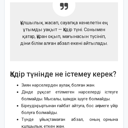
Құлшылық жасап, сауапқа кенелетін ең
ұтымды уақыт — Қадір түні. Сонымен
қатар, Құран оқып, мағынасын түсініп,
діни білім алған абзал екені айтылады.
Қадір түнінде не істемеу керек?
Зиян нәрселерден аулақ болған жөн.
Дінде рұқсат етілмеген нәрселерді істеуге
болмайды. Мысалы, ішімдік ішуге болмайды.
Біреудің сыртынан ғайбат айтуға, бос әңгімеге үйір
болуға болмайды.
Түнде ұйықтамаған абзал, оның орнына
құлшылық еткен жөн.