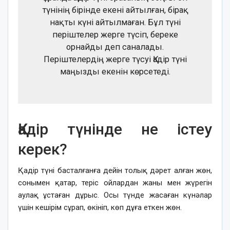
түнінің бірінде екені айтылған, бірақ
нақты күні айтылмаған. Бұл түні
періштелер жерге түсіп, береке
орнайды деп саналады.
Періштелердің жерге түсуі Қадір түні
маңызды екенін көрсетеді.
Қадір түнінде не істеу
керек?
Қадір түні басталғанға дейін толық дәрет алған жөн,
сонымен қатар, теріс ойлардан жаны мен жүрегін
аулақ ұстаған дұрыс. Осы түнде жасаған күнәлар
үшін кешірім сұрап, өкініп, көп дұға еткен жөн.