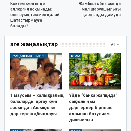
Көктем келгенде
Жамбыл облысында
аллергия асқынады:
мал шаруашылығы
оны суық тиюмен қалай
қарқынды дамуда
шатастырмауға
болады?
Өзге жаңалықтар
All
ЖАҢАЛЫҚТАР ТІЗБЕСІ
ҚОҒАМ
1 маусым – халықаралық
Үйде “банка жапқанда“
балаларды қорғау күні
сақ болыңыз:
аясында «Ашық есік»
дәрігерлер бірнеше
дәрігерлік қабылдауы…
адамнан ботулизм
диагнозын…