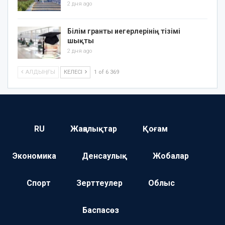
2 дня ago
Білім гранты иегерлерінің тізімі
шықты
2 дня ago
АЛДЫҢҒЫ
КЕЛЕСІ
1 of 6 369
RU
Жаңалықтар
Қоғам
Экономика
Денсаулық
Жобалар
Спорт
Зерттеулер
Облыс
Баспасөз