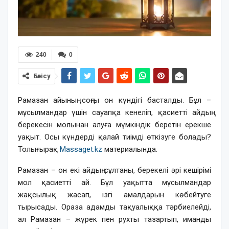
240
0
Бөлісу
Рамазан айының соңғы он күндігі басталды. Бұл –
мұсылмандар үшін сауапқа кенеліп, қасиетті айдың
берекесін молынан алуға мүмкіндік беретін ерекше
уақыт. Осы күндерді қалай тиімді өткізуге болады?
Толығырақ
Massaget.kz
материалында.
Рамазан – он екі айдың сұлтаны, берекелі әрі кешірімі
мол қасиетті ай. Бұл уақытта мұсылмандар
жақсылық жасап, ізгі амалдарын көбейтуге
тырысады. Ораза адамды тақуалыққа тәрбиелейді,
ал Рамазан – жүрек пен рухты тазартып, иманды