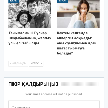
ҚОҒАМ
ҚОҒАМ
Танымал әнші Гүлнәр
Көктем келгенде
Сиқымбаеваның жалғыз
аллергия асқынады:
ұлы өлі табылды
оны суық тиюмен қалай
шатастырмауға
болады?
АЛДЫҢҒЫ
КЕЛЕСІ
ПІКІР ҚАЛДЫРЫҢЫЗ
Your email address will not be published.