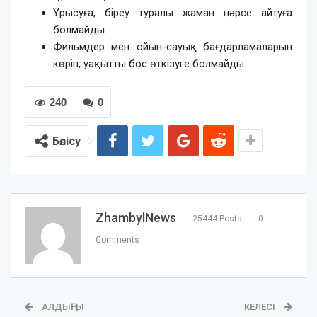
Ұрысуға, біреу туралы жаман нәрсе айтуға
болмайды.
Фильмдер мен ойын-сауық бағдарламаларын
көріп, уақытты бос өткізуге болмайды.
240
0
Бөлісу
ZhambylNews
25444 Posts
0
Comments
АЛДЫҢҒЫ
КЕЛЕСІ