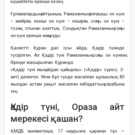
күшейтетін ерекше кезең.
Ғұламалардың айтуынша, Рамазанның алғашқы он күні
– мейірім, екінші он күні – кешірім, соңғы он күні –
тозақ отынан азаттық. Сондықтан Рамазанның соңғы
он күні ерекше маңызды.
Қасиетті Құран дәл осы айда, Қадір түнінде
түсірілген. Ал Қадір түні Рамазанның соңғы он күнінің
бірінде жасырылған. Құранда:
«Қадір түні мың айдан қайырлы» («Қадір» сүресі, 3-
аят) делінген. Яғни бұл түнде жасалған құлшылық 83
жылдан астам уақыт жасалған ғибадаттың сауабына
тең.
Қадір түні, Ораза айт
мерекесі қашан?
ҚМДБ мәліметінше, 17 наурызға қараған түн —