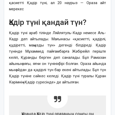
қасиетті Қадір түні, ал 20 наурыз — Ораза айт
мерекес
Қадір түні қандай түн?
Қадір түні араб тілінде Ляйлятуль-Кадр немесе Аль-
Кадр деп айтылады. Мағынасы «қасиетті, қадірлі,
құдіретті, маңызды түн» дегенді білдіреді. Қадір
түнінде Мұхаммед пайғамбарға Жәбірейіл періште
келіп, Құранды берген деп саналады. Бұл Рамазан
айының аяғы, яғни он түнінің бірі болған. Ораза айында
мың айдан да қадірлі түн бар екені айтылады. Бұл түн
Қадір түніне сәйкес келеді. Қадір түні туралы Құран
Кәрімнің «Қадір сүресінде» де айтылған.
Құранда Қадір түні оразаның соңғы он