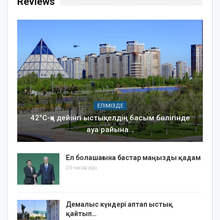
Reviews
ЕЛІМІЗДЕ
42°C-қа дейінгі ыстық: елдің басым бөлігінде
ауа райына…
Ел болашағына бастар маңызды қадам
20 часов ago
Демалыс күндері аптап ыстық
қайтып…