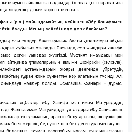
рін жеткізумен айналысқан адамдар болса ақыл-парасатына
сқа діндегілерді жек көріп кеткен жоқ.
фаны (р.а.) мойындамайтын, кейіннен «Әбу Ханифамен
дейтін болды. Мұның себебі неде деп ойлайсыз?
лардың осы сөздері бағыттарының басты қателіктерін айқын
алға қарап құбылып отырады. Расында, сол жылдары ханафи
 емес деген уағыздар жүргізді. Муфтият имамдары мен
ап айтқанда ғұламаларының ғылыми шежіресін (силсилә),
лесіндегі ұстанымдарын жоғары деңгейде үйретудің
зхабтың Құран және сүннеттен нәр алатынын түсінді. Ал,
 ойындауға мәжбүр болды. Осылайша, «ханафи – дұрыс,
ссикалық еңбектер Әбу Ханифа мен имам Матуридидің
рсетеді. Жалпы, имам Матуридидің ұстаздары Әбу Ханифаның
ғымдағылар екі ғұламаның арасын бөлу арқылы, ілесушілерін
«мазхабпен жүресің бе, сүннетпен бе» деген ұранмен жүрсе,
иди бидғатшы» деумен қарапайым ислам құндылықтарын