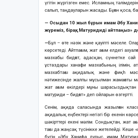
үгітін жүргізген емес. Исламның тәлімде
салып, таңдауларын жасады. Бұған қоса, ба
— Осыдан 10 жыл бұрын имам Әбу Хани
жүреміз, бірақ, Матуридиді айтпаңыз» 
—
Бұл – өте нәзік және қауіпті мәселе. О
көрсетеді. Айтпағым, жат ағым елдегі аху
мазхабы бидғат, адасқан, сүннетке сай
ұстаздары ханафи мазхабының ілімін, ат
мазхабтағы ақидалық және фиқһ мәсе
нәтижесінде жалпы мұсылман жамағаты ма
жат ағым өкілдері мұны шарасыздықтан
матуриди – бидғат» деп ойларын өзгертті.
Сенім, ақида саласында жазылған кла
ақидалық еңбектері негізгі бір екенін кө
шәкірттері екені мәлім. Сондықтан, жат а
тағы да жаңсақ түсінікке жетелейді. Кеше 
бүгін «Әбу Ханифа дұрыс, имам Матур