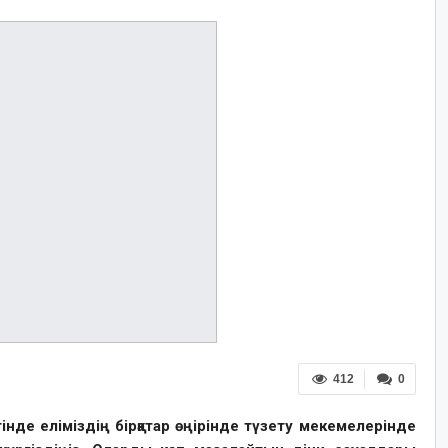
412
0
тінде еліміздің бірқатар өңірінде түзету мекемелерінде