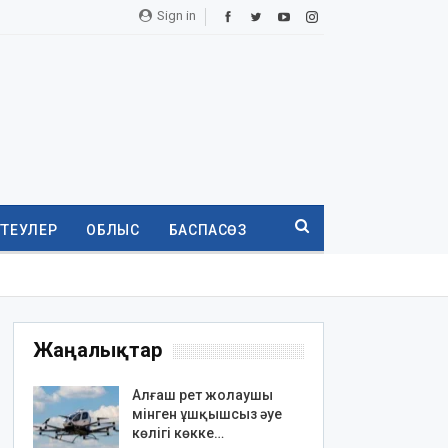
Sign in
ТТЕУЛЕР
ОБЛЫС
БАСПАСӨЗ
Жаңалықтар
Алғаш рет жолаушы
мінген ұшқышсыз әуе
көлігі көкке…