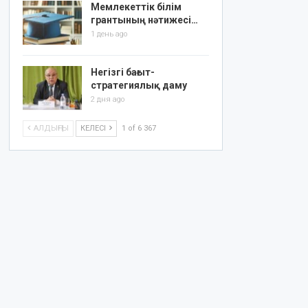
Мемлекеттік білім
грантының нәтижесі…
1 день ago
Негізгі бағыт-
стратегиялық даму
2 дня ago
АЛДЫҢҒЫ
КЕЛЕСІ
1 of 6 367