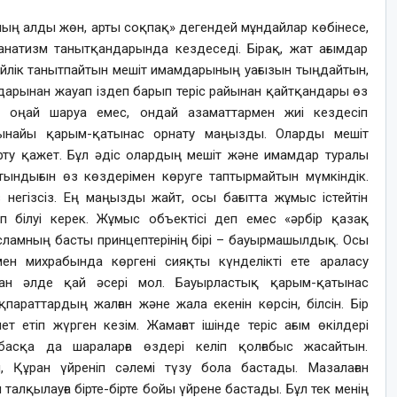
ның алды жөн, арты соқпақ» дегендей мұндайлар көбінесе,
анатизм танытқандарында кездеседі. Бірақ, жат ағымдар
ейлік танытпайтын мешіт имамдарының уағызын тыңдайтын,
мдарынан жауап іздеп барып теріс райынан қайтқандары өз
уы оңай шаруа емес, ондай азаматтармен жиі кездесіп
 шынайы қарым-қатынас орнату маңызды. Оларды мешіт
тарту қажет. Бұл әдіс олардың мешіт және имамдар туралы
тындығын өз көздерімен көруге таптырмайтын мүмкіндік.
 негізсіз. Ең маңызды жайт, осы бағытта жұмыс істейтін
 білуі керек. Жұмыс объектісі деп емес «әрбір қазақ
сламның басты принцептерінің бірі – бауырмашылдық. Осы
ен михрабында көргені сияқты күнделікті ете араласу
здан әлде қай әсері мол. Бауырластық қарым-қатынас
қпараттардың жалған және жала екенін көрсін, білсін. Бір
 етіп жүрген кезім. Жамағат ішінде теріс ағым өкілдері
асқа да шараларға өздері келіп қолғабыс жасайтын.
 Құран үйреніп сәлемі түзу бола бастады. Мазалаған
 талқылауға бірте-бірте бойы үйрене бастады. Бұл тек менің