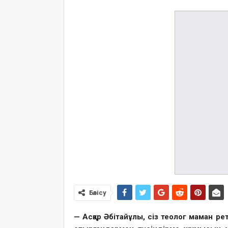
Бөлісу
— Асқар Әбітайұлы, сіз теолог маман ре