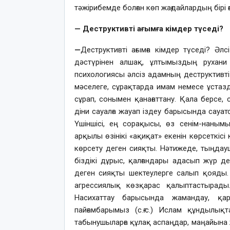
тәжірибемде болған көп жағдайлардың бірі 
— Деструктивті ағымға кімдер түседі?
—
Деструктивті ағымға кімдер түседі? Әл
дәстүрінен алшақ, ұлтымыздың рухан
психологиясы әлсіз адамның деструктивті 
мәселеге, сұрақтарда имам немесе ұстаз
сұрап, сонымен қанағаттану. Қала берсе, 
діни сауалға жауап іздеу барысында сауат
Үшіншісі, ең сорақысы, өз сенім-наным
арқылы өзінікі «ақиқат» екенін көрсеткісі 
көрсету деген сияқты. Нәтижеде, тыңдауш
біздікі дұрыс, қалғандары адасып жүр д
деген сияқты шектеулерге салып қояды. К
агрессиялық көзқарас қалыптастырады.
Насихаттау барысында жамандау, қа
пайғамбарымыз (с.ғ.с.) Ислам құндылық
табынушыларға құлақ аспаңдар, маңайына 