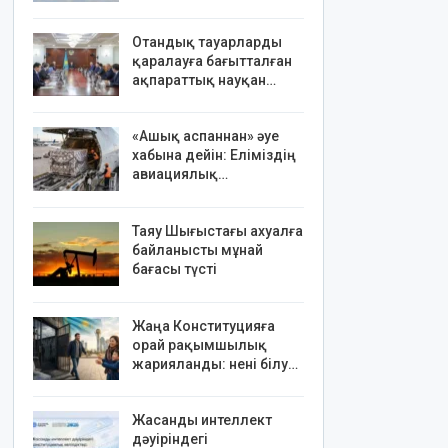
Отандық тауарларды
қаралауға бағытталған
ақпараттық науқан…
«Ашық аспаннан» әуе
хабына дейін: Еліміздің
авиациялық…
Таяу Шығыстағы ахуалға
байланысты мұнай
бағасы түсті
Жаңа Конституцияға
орай рақымшылық
жарияланды: нені білу…
Жасанды интеллект
дәуіріндегі