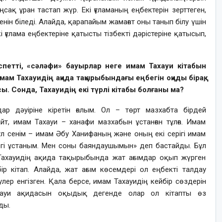
ақ ұран тастап жүр. Екі ғұламаның еңбектерін зерттеген,
енін біледі. Алайда, қарапайым жамағат оны танып білу үшін
ұлама еңбектеріне қатысты тізбекті дәрістеріне қатысып,
етті, «сәләфи» бауырлар неге имам Тахауи кітабын
ам Тахауидің ақида тақырыбындағы еңбегін оқиды бірақ,
сы. Сонда, Тахауидің екі түрлі кітабы болғаны ма?
 дәуіріне кіретін ғалым. Ол – төрт мазхабта бірдей
айт, имам Тахауи – ханафи мазхабын ұстанған тұлға. Имам
ұл сенім – имам Әбу Ханифаның және оның екі серігі имам
гі ұстаным. Мен соны баяндаушымын» деп бастайды. Бұл
Тахауидің ақида тақырыбында жат ағымдар оқып жүрген
ір кітап. Алайда, жат ағым көсемдері ол еңбекті талдау
ер енгізген. Қала берсе, имам Тахауидің кейбір сөздерін
Тахауи ақидасын оқыдық дегенде олар ол кітапты өз
ды.