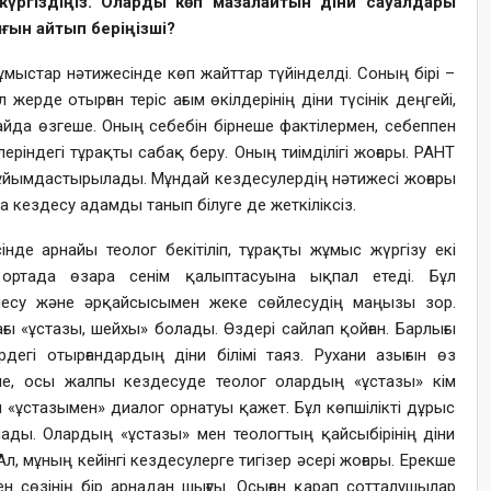
үргіздіңіз. Оларды көп мазалайтын діни сауалдары
ғын айтып беріңізші?
ұмыстар нәтижесінде көп жайттар түйінделді. Соның бірі –
жерде отырған теріс ағым өкілдерінің діни түсінік деңгейі,
қайда өзгеше. Оның себебін бірнеше фактілермен, себеппен
леріндегі тұрақты сабақ беру. Оның тиімділігі жоғары. РАНТ
 ұйымдастырылады. Мұндай кездесулердің нәтижесі жоғары
на кездесу адамды танып білуге де жеткіліксіз.
нде арнайы теолог бекітіліп, тұрақты жұмыс жүргізу екі
е ортада өзара сенім қалыптасуына ықпал етеді. Бұл
лесу және әрқайсысымен жеке сөйлесудің маңызы зор.
 «ұстазы, шейхы» болады. Өздері сайлап қойған. Барлығы
дегі отырғандардың діни білімі таяз. Рухани азығын өз
не, осы жалпы кездесуде теолог олардың «ұстазы» кім
ол «ұстазымен» диалог орнатуы қажет. Бұл көпшілікті дұрыс
ады. Олардың «ұстазы» мен теологтың қайсыбірінің діни
Ал, мұның кейінгі кездесулерге тигізер әсері жоғары. Ерекше
ен сөзінің бір арнадан шығуы. Осыған қарап сотталушылар