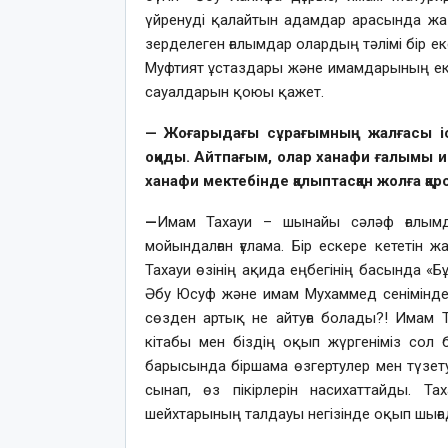
үйренуді қалайтын адамдар арасында жаңс
зерделеген ғалымдар олардың тәлімі бір ек
Муфтият ұстаздары және имамдарының екі ғ
сауалдарын қоюы қажет.
— Жоғарыдағы сұрағымның жалғасы ісп
оқиды. Айтпағым, олар ханафи ғалымы им
ханафи мектебінде қалыптасқан жолға қар
—
Имам Тахауи – шынайы сәләф ғалымдар
мойындалған ғұлама. Бір ескере кететін ж
Тахауи өзінің ақида еңбегінің басында «Б
Әбу Юсуф және имам Мухаммед сенімінде
сөзден артық не айтуға болады?! Имам 
кітабы мен біздің оқып жүргеніміз сол б
барысында біршама өзгертулер мен түзетул
сынап, өз пікірлерін насихаттайды. 
шейхтарының талдауы негізінде оқып шыға