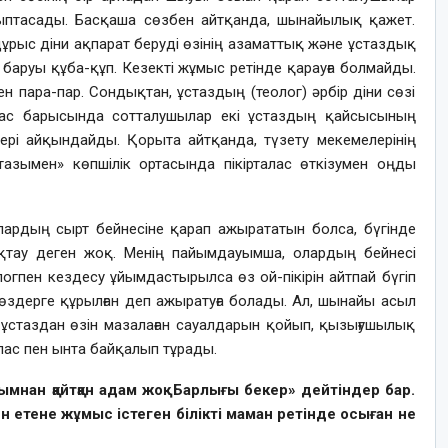
ыптасады. Басқаша сөзбен айтқанда, шынайылық қажет.
ұрыс діни ақпарат беруді өзінің азаматтық және ұстаздық
п баруы құба-құп. Кезекті жұмыс ретінде қарауға болмайды.
 пара-пар. Сондықтан, ұстаздың (теолог) әрбір діни сөзі
талас барысында сотталушылар екі ұстаздың қайсысының
дері айқындайды. Қорыта айтқанда, түзету мекемелерінің
тазымен» көпшілік ортасында пікірталас өткізумен оңды
олардың сырт бейнесіне қарап ажырататын болса, бүгінде
ықтау деген жоқ. Менің пайымдауымша, олардың бейнесі
огпен кездесу ұйымдастырылса өз ой-пікірін айтпай бүгіп
өздерге құрылған деп ажыратуға болады. Ал, шынайы асыл
 ұстаздан өзін мазалаған сауалдарын қойып, қызығушылық
лас пен ынта байқалып тұрады.
ымнан қайтқан адам жоқ. Барлығы бекер» дейтіндер бар.
ен етене жұмыс істеген білікті маман ретінде осыған не