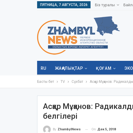
ПЯТНИЦА, 7 АВГУСТА, 2026
Біз туралы
Байл
RU
ЖАҢАЛЫҚТАР
ҚОҒАМ
ЭК
Басты бет
TV
Сұхбат
Асқар Мұқанов: Радикалд
Асқар Мұқанов: Радика
белгілері
On
Дек 5, 2018
By
ZhambylNews