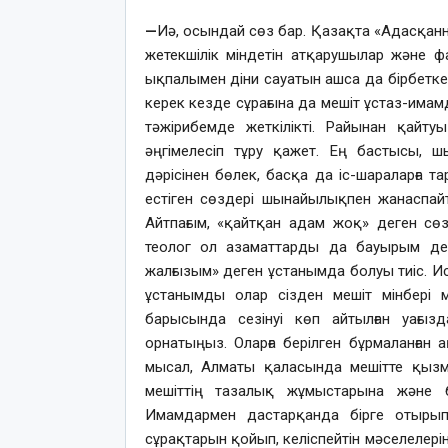
—
Иә, осындай сөз бар. Қазақта «Адасқан
жетекшілік міндетін атқарушылар және ф
ықпалымен діни сауатын ашса да бірбетк
керек кезде сұрағына да мешіт ұстаз-има
тәжірибемде жеткілікті. Райынан қайт
әңгімелесіп тұру қажет. Ең бастысы,
дәрісінен бөлек, басқа да іс-шараларға 
естіген сөздері шынайылықпен жанаспай
Айтпағым, «қайтқан адам жоқ» деген сөз
теолог ол азаматтарды да бауырым деп
жалғызым» деген ұстанымда болуы тиіс. И
ұстанымды олар сізден мешіт мінбері м
барысында сезінуі көп айтылған уағы
орнатыңыз. Оларға берілген бұрмаланған а
мысал, Алматы қаласында мешітте қызмет
мешіттің тазалық жұмыстарына және б
Имамдармен дастарқанда бірге отырып,
сұрақтарын қойып, келіспейтін мәселелерін