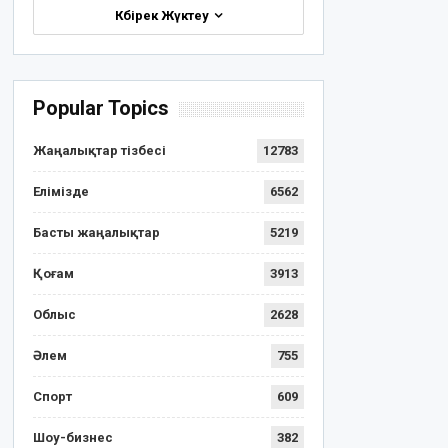
Көбірек Жүктеу
Popular Topics
Жаңалықтар тізбесі
12783
Елімізде
6562
Басты жаңалықтар
5219
Қоғам
3913
Облыс
2628
Әлем
755
Спорт
609
Шоу-бизнес
382