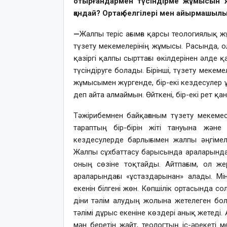
отырғандармен түсіндірме жұмысын ж
қандай? Ортақ белгілері мен айырмашылы
—
Жалпы теріс ағымға қарсы теологиялық ж
түзету мекемелерінің жұмысы. Расында, ол 
қазіргі қалпы сырттағы өкілдерінен әлде 
түсіндіруге болады. Бірінші, түзету мекеме
жұмысымен жүргенде, бір-екі кездесулер
деп айта алмаймын. Өйткені, бір-екі рет қа
Тәжірибемнен байқағаным түзету мекемесі
тараптың бір-бірін жіті тануына жән
кездесулерде барлығымен жалпы әңгіме
Жалпы сұхбаттасу барысында араларындағы
оның сөзіне тоқтайды. Айтпағым, ол жер
араларындағы «ұстаздарынан» алады. Мі
екенін білгені жөн. Көпшілік ортасында с
діни тәлім алудың жолына жетелеген бол
тәлімі дұрыс екеніне көздері анық жетеді. 
мән беретін жайт, теологтың іс-әрекеті м