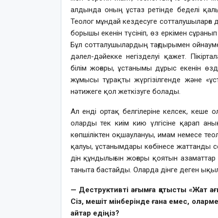
алдында оның ұстаз ретінде беделі қал
Теолог мұндай кездесуге сотталушыларға д
борышы екенін түсініп, өз еркімен сұраны
Бұл сотталушылардың тағдырымен ойнаумен
дәлел-дәйекке негізделуі қажет. Пікір
білім жоғары, ұстанымы дұрыс екенін өз
жұмысы тұрақты жүргізілгенде және «ұс
нәтижеге қол жеткізуге болады.
Ал енді ортақ белгілеріне келсек, кеше 
оларды тек киім кию үлгісіне қарап ан
көпшіліктен оқшаулануы, имам немесе теол
қалуы, ұстанымдары көбінесе жаттанды с
дін құндылығын жоғары қоятын азаматтар
таныта бастайды. Оларда дінге деген ықы
— Деструктивті ағымға қатысты «Жат ағ
Сіз, мешіт мінберінде ғана емес, оларм
айтар едіңіз?