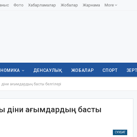
аныс
Фото
Хабарламалар
Жобалар
Жарнама
More
ОНОМИКА
ДЕНСАУЛЫҚ
ЖОБАЛАР
СПОРТ
ЗЕР
ы діни ағымдардың басты белгілері
лды діни ағымдардың басты
СҰХБАТ