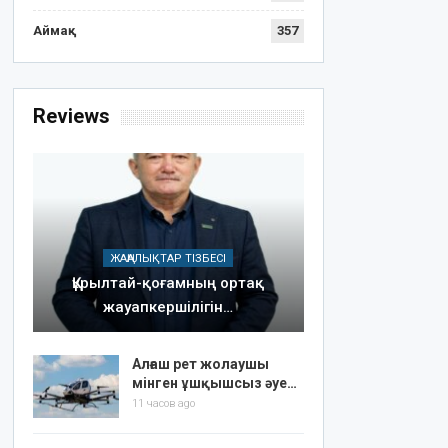
Аймақ
357
Reviews
ЖАҢАЛЫҚТАР ТІЗБЕСІ
Құрылтай-қоғамның ортақ
жауапкершілігін…
Алғаш рет жолаушы
мінген ұшқышсыз әуе…
11 часов ago