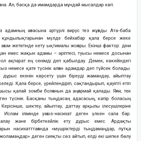
ғана. Ал, басқа да имамдарда мұндай мысалдар көп.
сіз адамның ағзасына әртүрлі вирус тез жұғады. Ата-баба
и құндылықтарынан мүлде бейхабар қала берсе жеке
ағым жетегінде кету ықтималы жоғары. Екінші фактор: діни
дан емес жақын адамы – әріптесі, туысы немесе досынан
сол ақпарат ең сенімді деп қабылдау. Демек, көкейіндегі
сыз немесе қате түсінік алған адамдар деп түйсек болады.
ы дұрыс екенін көрсету үшін біреуді жамандау, айыптау
келеді. Қала берсе, үрейлендіріп, сақтандырып, қауіпті етіп
ысы қалай зомби болғанын да аңғармай қалады. Яғни, тек
еген түсінік. Басқаны тыңдасаң адасасың, кәпір боласың
ерісінше, шектеу, айыптау, даттау арқылы ілесушілеріне
 Ислам ілімінде уағыз-насихат деген үлкен сала бар.
ралау және бірбеткейлік ету дұрыс емес. Ардақты
тарын насихатттағанда «мүшріктерді тыңдамаңдар, пұтқа
жоламаңдар» деген сияқты сөз айтып, елді екі шепке бөлу