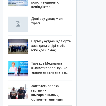
конституциялық
кепілдіктер:…
Дені сау ұрпақ – ел
тірегі
Сарысу ауданында орта
азиядағы ең ірі жоба
іске қосылмақ
Таразда Медицина
қызметкерлері күніне
арналған салтанатты…
«Автотехнопарк»
ғылыми-
шығармашылық
орталығы ашылды