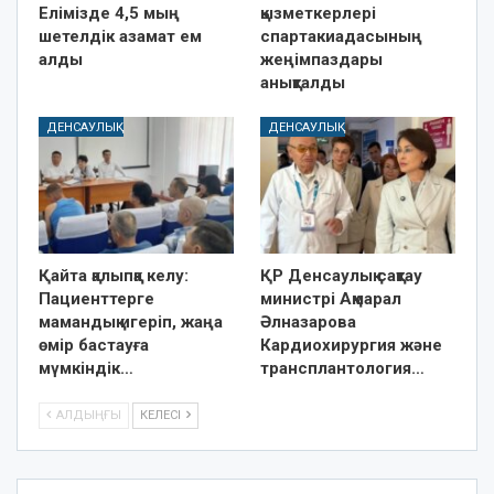
Елімізде 4,5 мың
қызметкерлері
шетелдік азамат ем
спартакиадасының
алды
жеңімпаздары
анықталды
ДЕНСАУЛЫҚ
ДЕНСАУЛЫҚ
Қайта қалыпқа келу:
ҚР Денсаулық сақтау
Пациенттерге
министрі Ақмарал
мамандық игеріп, жаңа
Әлназарова
өмір бастауға
Кардиохирургия және
мүмкіндік…
трансплантология…
АЛДЫҢҒЫ
КЕЛЕСІ