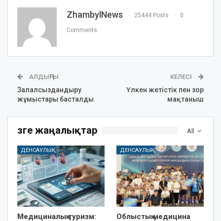
ZhambylNews
25444 Posts
0
Comments
АЛДЫҢҒЫ
КЕЛЕСІ
Залалсыздандыру
Үлкен жетістік пен зор
жұмыстары басталды
мақтаныш
Өзге жаңалықтар
All
ДЕНСАУЛЫҚ
ДЕНСАУЛЫҚ
Медициналық туризм:
Облыстық медицина