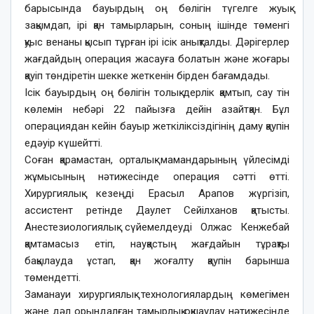
барысында бауырдың оң бөлігін түгелге жуық
зақымдап, ірі қан тамырларын, соның ішінде төменгі
қуыс венаны қысып тұрған ірі ісік анықталды. Дәрігерлер
жағдайдың операция жасауға болатын және жоғары
қауіп төндіретін шекке жеткенін бірден бағамдады.
Ісік бауырдың оң бөлігін толық дерлік қамтып, сау тін
көлемін небәрі 22 пайызға дейін азайтқан. Бұл
операциядан кейін бауыр жеткіліксіздігінің даму қаупін
едәуір күшейтті.
Соған қарамастан, орталық мамандарының үйлесімді
жұмысының нәтижесінде операция сәтті өтті.
Хирургиялық кезеңді Ерасыл Арапов жүргізіп,
ассистент ретінде Даулет Сейілханов қатысты.
Анестезиологиялық сүйемелдеуді Олжас Кенжебай
қамтамасыз етіп, науқастың жағдайын тұрақты
бақылауда ұстап, қан жоғалту қаупін барынша
төмендетті.
Заманауи хирургиялық технологиялардың көмегімен
және дәл орындалған тамырлық оқшаулау нәтижесінде