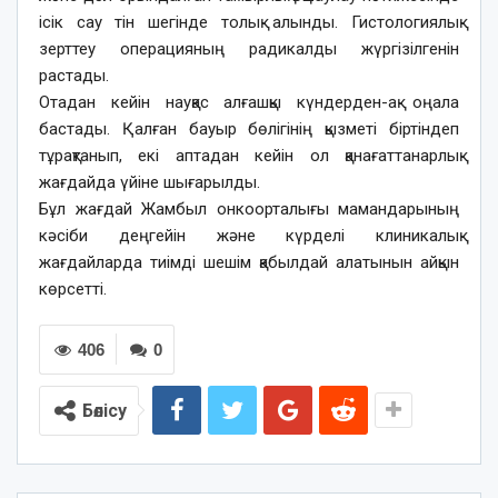
ісік сау тін шегінде толық алынды. Гистологиялық
зерттеу операцияның радикалды жүргізілгенін
растады.
Отадан кейін науқас алғашқы күндерден-ақ оңала
бастады. Қалған бауыр бөлігінің қызметі біртіндеп
тұрақтанып, екі аптадан кейін ол қанағаттанарлық
жағдайда үйіне шығарылды.
Бұл жағдай Жамбыл онкоорталығы мамандарының
кәсіби деңгейін және күрделі клиникалық
жағдайларда тиімді шешім қабылдай алатынын айқын
көрсетті.
406
0
Бөлісу