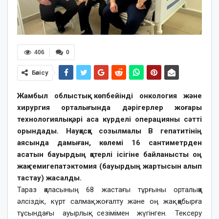
406
0
Бөлісу
Жамбыл облыстық көпбейінді онкология және
хирургия орталығында дәрігерлер жоғары
технологиялық әрі аса күрделі операцияны сәтті
орындады. Науқасқа созылмалы В гепатитінің
аясында дамыған, көлемі 16 сантиметрден
асатын бауырдың қатерлі ісігіне байланысты оң
жақ гемигепатэктомия (бауырдың жартысын алып
тастау) жасалды.
Тараз қаласының 68 жастағы тұрғыны орталыққа
әлсіздік, күрт салмақ жоғалту және оң жақ қабырға
тұсындағы ауырлық сезімімен жүгінген. Тексеру