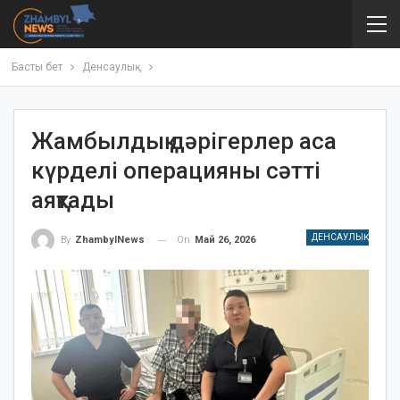
Басты бет
Денсаулық
Жамбылдық дәрігерлер аса
күрделі операцияны сәтті
аяқтады
ДЕНСАУЛЫҚ
On
Май 26, 2026
By
ZhambylNews