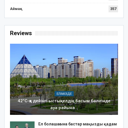
Аймақ
357
Reviews
ЕЛІМІЗДЕ
42°C-қа дейінгі ыстық: елдің басым бөлігінде
ауа райына…
Ел болашағына бастар маңызды қадам