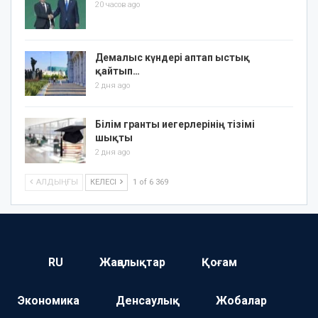
20 часов ago
Демалыс күндері аптап ыстық
қайтып…
2 дня ago
Білім гранты иегерлерінің тізімі
шықты
2 дня ago
АЛДЫҢҒЫ
КЕЛЕСІ
1 of 6 369
RU
Жаңалықтар
Қоғам
Экономика
Денсаулық
Жобалар