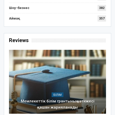
Шоу-бизнес
382
Аймақ
357
Reviews
БІЛІМ
Мемлекеттік білім грантының нәтижесі
қашан жарияланады