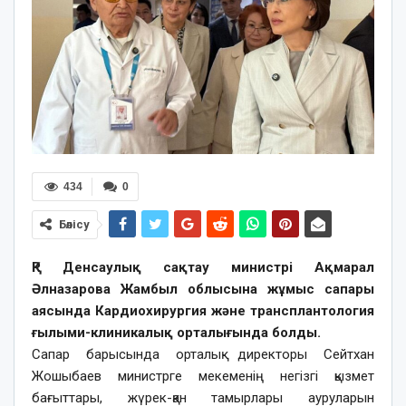
434
0
Бөлісу
ҚР Денсаулық сақтау министрі Ақмарал
Әлназарова Жамбыл облысына жұмыс сапары
аясында Кардиохирургия және трансплантология
ғылыми-клиникалық орталығында болды.
Сапар барысында орталық директоры Сейтхан
Жошыбаев министрге мекеменің негізгі қызмет
бағыттары, жүрек-қан тамырлары ауруларын