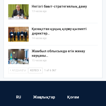
Негізгі бағыт-стратегиялық даму
13 часов ago
Қазақстан құқық қорғау қызметі
деректер…
14 часов ago
Жамбыл облысында егін жинау
науқаны…
15 часов ago
АЛДЫҢҒЫ
КЕЛЕСІ
1 of 6 367
RU
Жаңалықтар
Қоғам