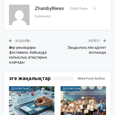
ZhambylNews
25435 Posts
0
Comments
АЛДЫҢҒЫ
КЕЛЕСІ
Өнер ұжымдары
Заңдылық пен әділет
фестиваль-байқауда
жолында
халықтық атақтарын
қорғады
Өзге жаңалықтар
More From Author
ДЕНСАУЛЫҚ
ДЕНСАУЛЫҚ