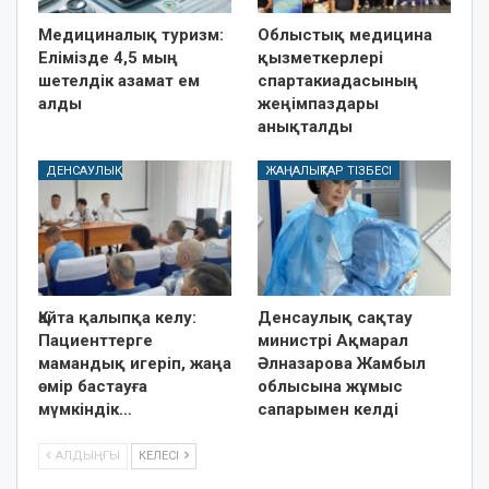
Медициналық туризм:
Облыстық медицина
Елімізде 4,5 мың
қызметкерлері
шетелдік азамат ем
спартакиадасының
алды
жеңімпаздары
анықталды
ДЕНСАУЛЫҚ
ЖАҢАЛЫҚТАР ТІЗБЕСІ
Қайта қалыпқа келу:
Денсаулық сақтау
Пациенттерге
министрі Ақмарал
мамандық игеріп, жаңа
Әлназарова Жамбыл
өмір бастауға
облысына жұмыс
мүмкіндік…
сапарымен келді
АЛДЫҢҒЫ
КЕЛЕСІ