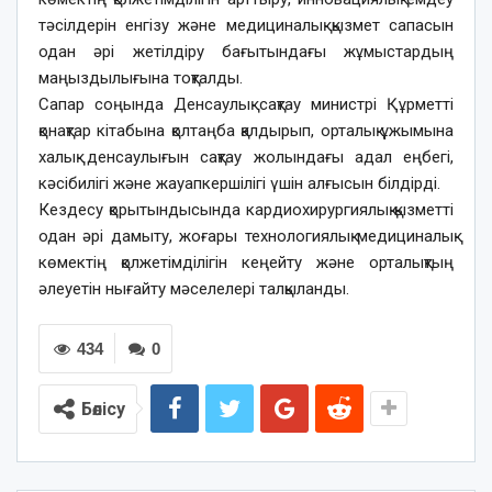
тәсілдерін енгізу және медициналық қызмет сапасын
одан әрі жетілдіру бағытындағы жұмыстардың
маңыздылығына тоқталды.
Сапар соңында Денсаулық сақтау министрі Құрметті
қонақтар кітабына қолтаңба қалдырып, орталық ұжымына
халық денсаулығын сақтау жолындағы адал еңбегі,
кәсібилігі және жауапкершілігі үшін алғысын білдірді.
Кездесу қорытындысында кардиохирургиялық қызметті
одан әрі дамыту, жоғары технологиялық медициналық
көмектің қолжетімділігін кеңейту және орталықтың
әлеуетін нығайту мәселелері талқыланды.
434
0
Бөлісу