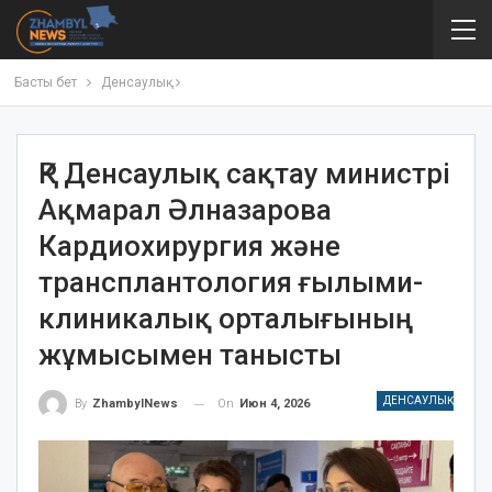
Басты бет
Денсаулық
ҚР Денсаулық сақтау министрі
Ақмарал Әлназарова
Кардиохирургия және
трансплантология ғылыми-
клиникалық орталығының
жұмысымен танысты
ДЕНСАУЛЫҚ
On
Июн 4, 2026
By
ZhambylNews