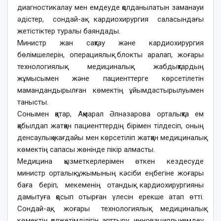
диагностикалау мен емдеуде қолданылатын заманауи
әдістер, сондай-ақ кардиохирургия саласындағы
жетістіктер туралы баяндады.
Министр жан сақтау және кардиохирургия
бөлімшелерін, операциялық блокты аралап, жоғары
технологиялық медициналық жабдықтардың
жұмысымен және пациенттерге көрсетілетін
мамандандырылған көмектің ұйымдастырылуымен
танысты.
Сонымен қатар, Ақмарал Әлназарова орталықта ем
қабылдап жатқан пациенттердің бірімен тілдесіп, оның
денсаулық жағдайы мен көрсетіліп жатқан медициналық
көмектің сапасы жөнінде пікір алмасты.
Медицина қызметкерлерімен өткен кездесуде
министр орталық ұжымының кәсіби еңбегіне жоғары
баға беріп, мекеменің отандық кардиохирургияны
дамытуға қосып отырған үлесін ерекше атап өтті.
Сондай-ақ, жоғары технологиялық медициналық
көмектің қолжетімділігін арттыру, инновациялық емдеу