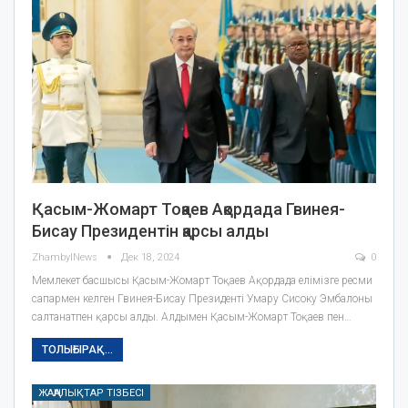
Қасым-Жомарт Тоқаев Ақордада Гвинея-
Бисау Президентін қарсы алды
ZhambylNews
Дек 18, 2024
0
Мемлекет басшысы Қасым-Жомарт Тоқаев Ақордада елімізге ресми
сапармен келген Гвинея-Бисау Президенті Умару Сисоку Эмбалоны
салтанатпен қарсы алды. Алдымен Қасым-Жомарт Тоқаев пен…
ТОЛЫҒЫРАҚ...
ЖАҢАЛЫҚТАР ТІЗБЕСІ