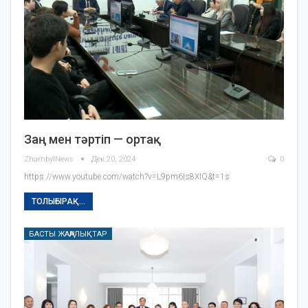
Заң мен тәртіп — ортақ
ZhambylNews
Дек 20, 2024
0
https://www.youtube.com/watch?v=L9pm6Is8XIQ&t=1s
ТОЛЫҒЫРАҚ...
БАСТЫ ЖАҢАЛЫҚТАР