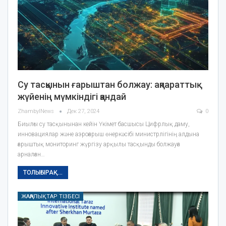
Су тасқынын ғарыштан болжау: ақпараттық
жүйенің мүмкіндігі қандай
ZhambylNews
Дек 27, 2024
0
Биылғы су тасқынынан кейін Үкімет басшысы Цифрлық даму,
инновациялар және аэроғарыш өнеркәсібі министрлігінің алдына
ғарыштық мониторинг жүргізу арқылы тасқынды болжауға
арналған…
ТОЛЫҒЫРАҚ...
ЖАҢАЛЫҚТАР ТІЗБЕСІ