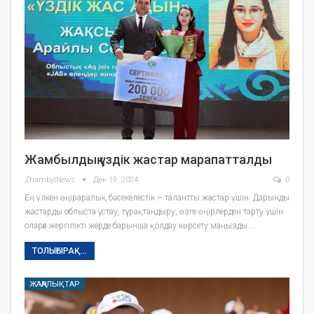
Жамбылдық үздік жастар марапатталды
ZhambylNews
Дек 19, 2024
0
Ең үлкен өңіраралық бәсекелестік – талантты жастар үшін. Дарынды
жастарды облыста ұстау, тұрақтандыру, өзге өңірлерден тарту үшін
оларға жергілікті жерде барынша қолдау көрсету маңызды.…
ТОЛЫҒЫРАҚ...
ЖАҢАЛЫҚТАР