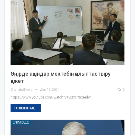
Өңірде ақындар мектебін қалыптастыру
қажет
ZhambylNews
Дек 15, 2024
0
https://www.youtube.com/watch?v=u3XcYnoeedw
ТОЛЫҒЫРАҚ...
ЕЛІМІЗДЕ