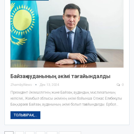
Байзақ ауданының әкімі тағайындалды
ZhambylNews
Дек 13, 2024
0
Президент Әкімшілігінің және Байзақ аудандық мәслихатының
келісімі, Жамбыл облысы әкімінің өкімі бойынша Олжас Елебекұлы
Баққараев Байзақ ауданының әкімі болып тағайындалды. Ербол…
ТОЛЫҒЫРАҚ...