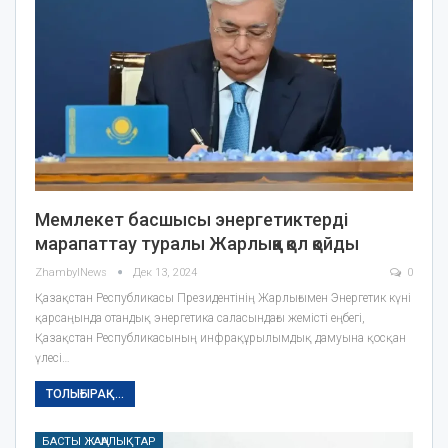
Мемлекет басшысы энергетиктерді
марапаттау туралы Жарлыққа қол қойды
ZhambylNews
Дек 13, 2024
0
Қазақстан Республикасы Президентінің Жарлығымен Энергетик күні
қарсаңында отандық энергетика саласындағы жемісті еңбегі,
Қазақстан Республикасының инфрақұрылымдық дамуына қосқан
үлесі…
ТОЛЫҒЫРАҚ...
БАСТЫ ЖАҢАЛЫҚТАР