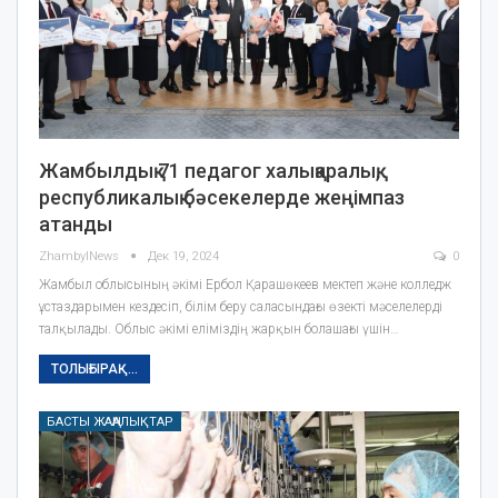
Жамбылдық 71 педагог халықаралық,
республикалық бәсекелерде жеңімпаз
атанды
ZhambylNews
Дек 19, 2024
0
Жамбыл облысының әкімі Ербол Қарашөкеев мектеп және колледж
ұстаздарымен кездесіп, білім беру саласындағы өзекті мәселелерді
талқылады. Облыс әкімі еліміздің жарқын болашағы үшін…
ТОЛЫҒЫРАҚ...
БАСТЫ ЖАҢАЛЫҚТАР