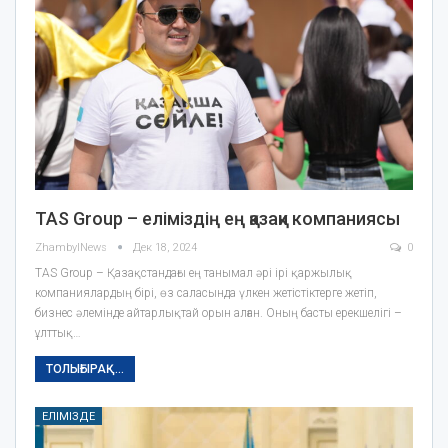
TAS Group – еліміздің ең қазақи компаниясы
ZhambylNews
Дек 18, 2024
0
TAS Group – Қазақстандағы ең танымал әрі ірі қаржылық
компаниялардың бірі, өз саласында үлкен жетістіктерге жетіп,
бизнес әлемінде айтарлықтай орын алған. Оның басты ерекшелігі –
ұлттық…
ТОЛЫҒЫРАҚ...
ЕЛІМІЗДЕ