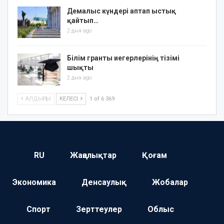
Демалыс күндері аптап ыстық
қайтып…
2 дня ago
Білім гранты иегерлерінің тізімі
шықты
2 дня ago
АЛДЫҢҒЫ
КЕЛЕСІ
1 of 6 369
RU
Жаңалықтар
Қоғам
Экономика
Денсаулық
Жобалар
Спорт
Зерттеулер
Облыс