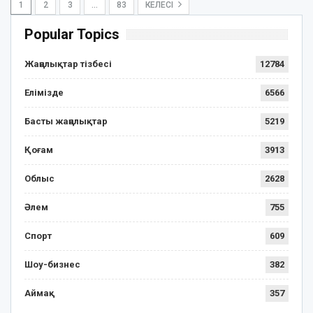
1
2
3
…
83
КЕЛЕСІ
Popular Topics
Жаңалықтар тізбесі
12784
Елімізде
6566
Басты жаңалықтар
5219
Қоғам
3913
Облыс
2628
Әлем
755
Спорт
609
Шоу-бизнес
382
Аймақ
357