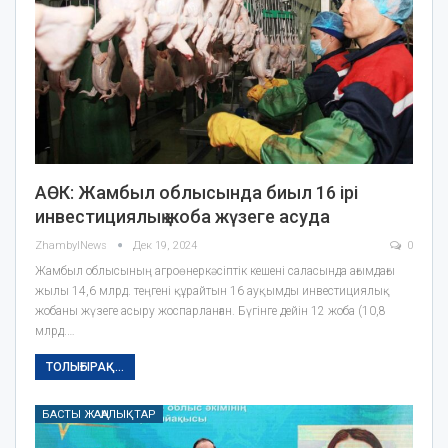
АӨК: Жамбыл облысында биыл 16 ірі
инвестициялық жоба жүзеге асуда
ZhambylNews
Дек 19, 2024
0
Жамбыл облысының агроөнеркәсіптік кешені саласында ағымдағы
жылы 14,6 млрд. теңгені құрайтын 16 ауқымды инвестициялық
жобаны жүзеге асыру жоспарланған. Бүгінге дейін 12 жоба (10,8
млрд.…
ТОЛЫҒЫРАҚ...
БАСТЫ ЖАҢАЛЫҚТАР