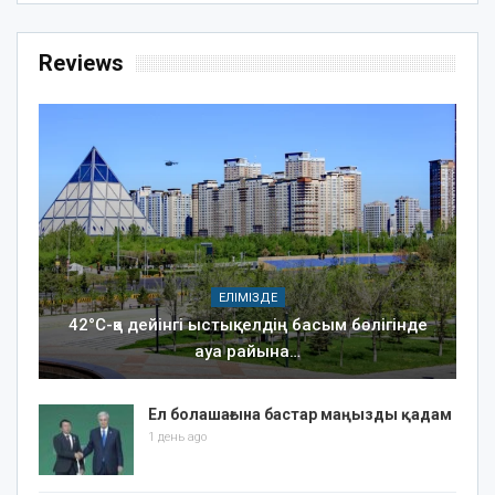
Reviews
ЕЛІМІЗДЕ
42°C-қа дейінгі ыстық: елдің басым бөлігінде
ауа райына…
Ел болашағына бастар маңызды қадам
1 день ago